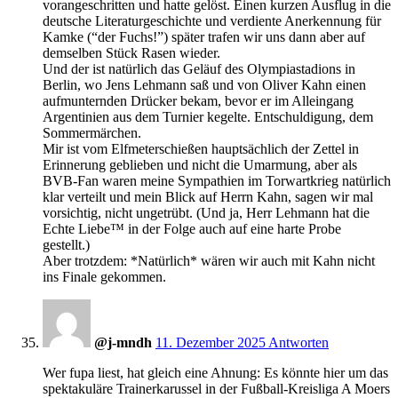
vorangeschritten und hatte gelöst. Einen kurzen Ausflug in die
deutsche Literaturgeschichte und verdiente Anerkennung für
Kamke (“der Fuchs!”) später trafen wir uns dann aber auf
demselben Stück Rasen wieder.
Und der ist natürlich das Geläuf des Olympiastadions in
Berlin, wo Jens Lehmann saß und von Oliver Kahn einen
aufmunternden Drücker bekam, bevor er im Alleingang
Argentinien aus dem Turnier kegelte. Entschuldigung, dem
Sommermärchen.
Mir ist vom Elfmeterschießen hauptsächlich der Zettel in
Erinnerung geblieben und nicht die Umarmung, aber als
BVB-Fan waren meine Sympathien im Torwartkrieg natürlich
klar verteilt und mein Blick auf Herrn Kahn, sagen wir mal
vorsichtig, nicht ungetrübt. (Und ja, Herr Lehmann hat die
Echte Liebe™ in der Folge auch auf eine harte Probe
gestellt.)
Aber trotzdem: *Natürlich* wären wir auch mit Kahn nicht
ins Finale gekommen.
18:22
@j-mndh
11. Dezember 2025
Antworten
Wer fupa liest, hat gleich eine Ahnung: Es könnte hier um das
spektakuläre Trainerkarussel in der Fußball-Kreisliga A Moers