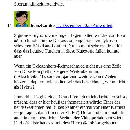
Sportart klingelt irgendwie.
22:00
heinzkamke
11. Dezember 2025
Antworten
Signore e Signori, vor einigen Tagen hatten wir die von Frau
@Lurchmolch in die Diskussion eingebrachten hybrisch
schweren Rätsel andiskutiert. Nun spricht sehr wenig dafür,
dass das heutige Türchen in diese Kategorie fallen könnte,
aber.
Wenn ein Gelegenheits-Reimeschmied nicht nur eine Zeile
von Rilke komplett ins eigene Werk übernimmt
(“Abschreiber”!), sondern gar eine weitere seiner Zeilen
hölzern adaptiert, wie sollten wir das bezeichnen, wenn nicht
als Hybris?
Immerhin: Es gibt einen Grund. Von dem ich dachte, er sei so
präsent, dass er hier häufiger thematisiert würde: Einer der
heute Gesuchten hat Rilkes Panther einmal vor einer Kamera
vorgetragen, das ist in einer ZDF(?)-Doku und damit natürlich
auch in den unendlichen Weiten der Videoportale verewigt.
Und offenbar hat es zumindest Herrn @nobilor geholfen.