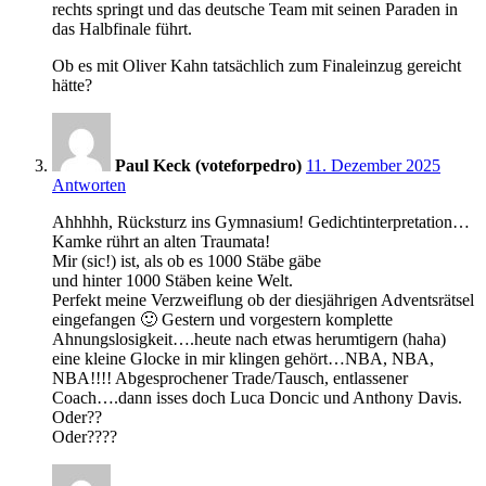
rechts springt und das deutsche Team mit seinen Paraden in
das Halbfinale führt.
Ob es mit Oliver Kahn tatsächlich zum Finaleinzug gereicht
hätte?
8:36
Paul Keck (voteforpedro)
11. Dezember 2025
Antworten
Ahhhhh, Rücksturz ins Gymnasium! Gedichtinterpretation…
Kamke rührt an alten Traumata!
Mir (sic!) ist, als ob es 1000 Stäbe gäbe
und hinter 1000 Stäben keine Welt.
Perfekt meine Verzweiflung ob der diesjährigen Adventsrätsel
eingefangen 🙂 Gestern und vorgestern komplette
Ahnungslosigkeit….heute nach etwas herumtigern (haha)
eine kleine Glocke in mir klingen gehört…NBA, NBA,
NBA!!!! Abgesprochener Trade/Tausch, entlassener
Coach….dann isses doch Luca Doncic und Anthony Davis.
Oder??
Oder????
8:40