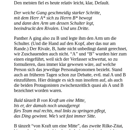
Den meisten fiel es heute relativ leicht, klar, Default.
Der weiche Gang geschmeidig starker Schritte,
mit dem Herr A* sich zu Herrn B* bewegt
und dann den Arm um dessen Schulter legt,
beeindruckt den Rivalen. Und uns Dritte.
Panther A ging also zu B und legte ihm den Arm um die
Schulter. (Und die Hand auf den Kopf, aber das nur am
Rande.) Der Rivale, B, hatte nicht unbedingt damit gerechnet,
wir Zuschauenden auch nicht. “A” und “B” wurden hier zum
einen eingeführt, weil sich der Verfasser schwertat, so zu
formulieren, dass immer klar gewesen wäre, auf welche
Person sich das jeweilige Personalpronomen bezieht. Stand
auch an früheren Tagen schon zur Debatte, evtl. mal A und B
einzuführen. Hier drängte es sich nun insofern auf, als auch
die beiden Protagonisten zwischenzeitlich quasi als A und B
bezeichnet worden waren.
Bald tänzelt B von Kraft um eine Mitte,
bis er, der damals noch unaufgeregt
fürs Team mal rechts, mal links zu springen pflegt,
das Ding gewinnt. Wie’s seit fast immer Sitte.
B tänzelt “von Kraft um eine Mitte”, das zweite Rilke-Zitat,