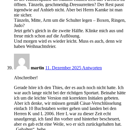
öffnen. Tänzeln, geschmeidig-Dressurreiten? Der Rest passt
irgendwie auf Anhieb nicht. Aber bei Herrn Kamke ist man
nie sicher.
Tänzeln, Mitte, Arm um die Schulter legen – Boxen, Ringen,
Judo?
Jetzt geht’s gleich in die zweite Hälfte. Klinke mich aus und
freue mich schon auf die Auflösung.
Und morgen wird es wieder leicht. Muss es auch, denn wir
haben Weihnachtsfeier.
20:02
martin
11. Dezember 2025
Antworten
Abschreiber!
Gerade höre ich den Thies, der es auch noch nicht hatte. Ich
war auch lange nicht bei der richtigen Sportart. Beinahe hätte
ich um die leichte Version mit korrekten Initialen gebeten.
Aber ich denke, wir müssen gemäß Cäsar-Verschlüsselung
einfach 10 Buchstaben weiter gehen und landen bei den
Herren K und L 2006. Herr L war zu dieser Zeit echt
unaufgeregt, ich fand ihn vorher und hinterher bescheuert,
aber es gab echt eine Weile, wo er sich zurückgehalten hat.
„Gehalten“, hehe.