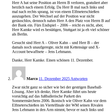
Herr A hat seine Position an Herrn B verloren, gratuliert aber
herzlich nach einem Erfolg. Da Herr B mal nach links und
mal nach rechts sprang, ist von einem Elfmeterschießen
auszugehen. Der Wechsel auf der Position war nicht
geräuschlos, dennoch nahm Herr A den Platz von Herrn B auf
der Bank ein. Fürs Endspiel – 2006 – reicht es nicht, aber,
Herr Kamke wird es bestätigen, Stuttgart ist ja eh viel schöner
als Berlin.
Gesucht sind Herr A – Oliver Kahn – und Herr B – der
damals noch unaufgeregte, nicht mit Kettensäge und X-
Account bewaffnete – Jens Lehmann.
Danke, Herr Kamke. Einen schönen 11. Dezember.
8:18
Marco
11. Dezember 2025
Antworten
Zwar nicht ganz so sicher wie bei der gestrigen Baseball-
Lösung. Aber ich denke, Herr Kamke führt uns heute
vorsichtig auf das fußballerische Parkett des
Sommermärchens 2006. Ikonisch wie Oliver Kahn vor dem
Elfmeterschießen im Viertelfinale der WM seinen Rivalen
Jens Lehmann in den Arm nimmt, bevor er nach links und