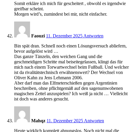
Somit erkläre ich mich für gescheitert , obwohl es irgendwie
greifbar scheint.
Morgen wird’s, zumindest bei mir, nicht einfacher.
21:28
Faouzi
11. Dezember 2025
Antworten
Bin spät dran. Schnell noch einen Lösungsversuch abliefern,
bevor aufgelöst wird …
Das ganze Tänzeln, den weichen Gang und die
geschmeidigen Schritte mal beiseitegelassen, klingt das für
mich nach einem Torwartwechsel beim Fußball. Und welcher
ist da rivalitätstechnisch erwähnenswert? Der Wechsel von
Oliver Kahn zu Jens Lehmann 2006.
Aber darf man das Elfmeterschießen gegen Argentinien
beschreiben, ohne pflichtgemäß auf den sagenumwobenen
magischen Zettel anzuspielen? Ich weiß ja nicht … Vielleicht
ist doch was anderes gesucht.
21:46
Mahqz
11. Dezember 2025
Antworten
Heute wirklich komplett ahnungslos. Noch nicht mal die