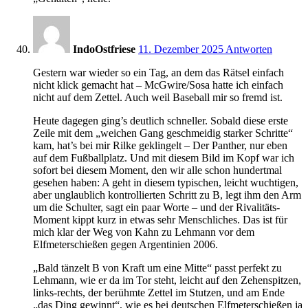
21:02
IndoOstfriese
11. Dezember 2025
Antworten
Gestern war wieder so ein Tag, an dem das Rätsel einfach
nicht klick gemacht hat – McGwire/Sosa hatte ich einfach
nicht auf dem Zettel. Auch weil Baseball mir so fremd ist.
Heute dagegen ging’s deutlich schneller. Sobald diese erste
Zeile mit dem „weichen Gang geschmeidig starker Schritte“
kam, hat’s bei mir Rilke geklingelt – Der Panther, nur eben
auf dem Fußballplatz. Und mit diesem Bild im Kopf war ich
sofort bei diesem Moment, den wir alle schon hundertmal
gesehen haben: A geht in diesem typischen, leicht wuchtigen,
aber unglaublich kontrollierten Schritt zu B, legt ihm den Arm
um die Schulter, sagt ein paar Worte – und der Rivalitäts-
Moment kippt kurz in etwas sehr Menschliches. Das ist für
mich klar der Weg von Kahn zu Lehmann vor dem
Elfmeterschießen gegen Argentinien 2006.
„Bald tänzelt B von Kraft um eine Mitte“ passt perfekt zu
Lehmann, wie er da im Tor steht, leicht auf den Zehenspitzen,
links-rechts, der berühmte Zettel im Stutzen, und am Ende
„das Ding gewinnt“, wie es bei deutschen Elfmeterschießen ja