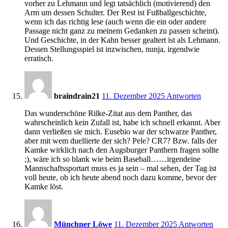
vorher zu Lehmann und legt tatsächlich (motivierend) den
Arm um dessen Schulter. Der Rest ist Fußballgeschichte,
wenn ich das richtig lese (auch wenn die ein oder andere
Passage nicht ganz zu meinem Gedanken zu passen scheint).
Und Geschichte, in der Kahn besser gealtert ist als Lehmann.
Dessen Stellungsspiel ist inzwischen, nunja, irgendwie
erratisch.
12:04
braindrain21
11. Dezember 2025
Antworten
Das wunderschöne Rilke-Zitat aus dem Panther, das
wahrscheinlich kein Zufall ist, habe ich schnell erkannt. Aber
dann verließen sie mich. Eusebio war der schwarze Panther,
aber mit wem duellierte der sich? Pele? CR7? Bzw. falls der
Kamke wirklich nach den Augsburger Panthern fragen sollte
;), wäre ich so blank wie beim Baseball……irgendeine
Mannschaftssportart muss es ja sein – mal sehen, der Tag ist
voll heute, ob ich heute abend noch dazu komme, bevor der
Kamke löst.
12:06
Münchner Löwe
11. Dezember 2025
Antworten