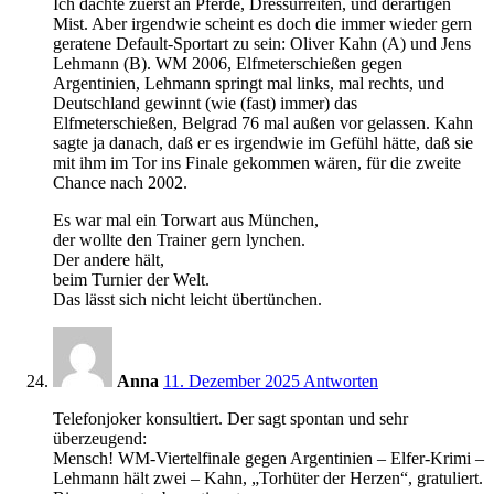
Ich dachte zuerst an Pferde, Dressurreiten, und derartigen
Mist. Aber irgendwie scheint es doch die immer wieder gern
geratene Default-Sportart zu sein: Oliver Kahn (A) und Jens
Lehmann (B). WM 2006, Elfmeterschießen gegen
Argentinien, Lehmann springt mal links, mal rechts, und
Deutschland gewinnt (wie (fast) immer) das
Elfmeterschießen, Belgrad 76 mal außen vor gelassen. Kahn
sagte ja danach, daß er es irgendwie im Gefühl hätte, daß sie
mit ihm im Tor ins Finale gekommen wären, für die zweite
Chance nach 2002.
Es war mal ein Torwart aus München,
der wollte den Trainer gern lynchen.
Der andere hält,
beim Turnier der Welt.
Das lässt sich nicht leicht übertünchen.
13:16
Anna
11. Dezember 2025
Antworten
Telefonjoker konsultiert. Der sagt spontan und sehr
überzeugend:
Mensch! WM-Viertelfinale gegen Argentinien – Elfer-Krimi –
Lehmann hält zwei – Kahn, „Torhüter der Herzen“, gratuliert.