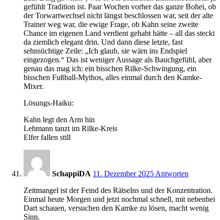
gefühlt Tradition ist. Paar Wochen vorher das ganze Bohei, ob
der Torwartwechsel nicht längst beschlossen war, seit der alte
Trainer weg war, die ewige Frage, ob Kahn seine zweite
Chance im eigenen Land verdient gehabt hätte – all das steckt
da ziemlich elegant drin. Und dann diese letzte, fast
sehnsüchtige Zeile: „Ich glaub, sie wärn ins Endspiel
eingezogen.“ Das ist weniger Aussage als Bauchgefühl, aber
genau das mag ich: ein bisschen Rilke-Schwingung, ein
bisschen Fußball-Mythos, alles einmal durch den Kamke-
Mixer.
Lösungs-Haiku:
Kahn legt den Arm hin
Lehmann tanzt im Rilke-Kreis
Elfer fallen still
21:24
SchappiDA
11. Dezember 2025
Antworten
Zeitmangel ist der Feind des Rätselns und der Konzentration.
Einmal heute Morgen und jetzt nochmal schnell, mit nebenbei
Dart schauen, versuchen den Kamke zu lösen, macht wenig
Sinn.