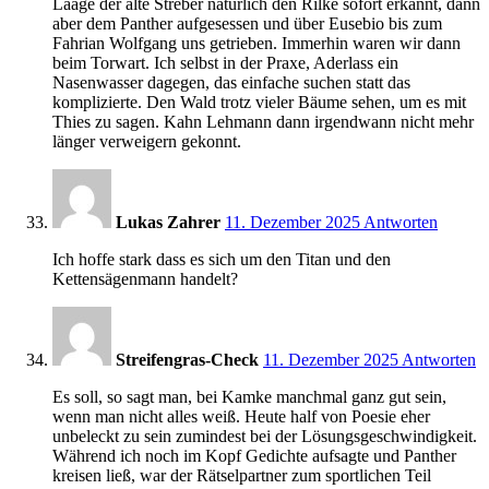
Laage der alte Streber natürlich den Rilke sofort erkannt, dann
aber dem Panther aufgesessen und über Eusebio bis zum
Fahrian Wolfgang uns getrieben. Immerhin waren wir dann
beim Torwart. Ich selbst in der Praxe, Aderlass ein
Nasenwasser dagegen, das einfache suchen statt das
komplizierte. Den Wald trotz vieler Bäume sehen, um es mit
Thies zu sagen. Kahn Lehmann dann irgendwann nicht mehr
länger verweigern gekonnt.
15:54
Lukas Zahrer
11. Dezember 2025
Antworten
Ich hoffe stark dass es sich um den Titan und den
Kettensägenmann handelt?
16:38
Streifengras-Check
11. Dezember 2025
Antworten
Es soll, so sagt man, bei Kamke manchmal ganz gut sein,
wenn man nicht alles weiß. Heute half von Poesie eher
unbeleckt zu sein zumindest bei der Lösungsgeschwindigkeit.
Während ich noch im Kopf Gedichte aufsagte und Panther
kreisen ließ, war der Rätselpartner zum sportlichen Teil