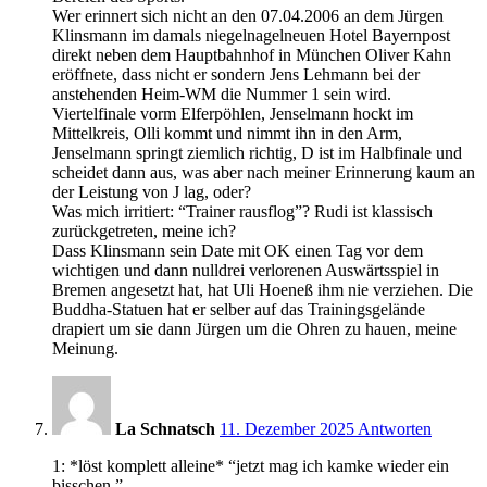
Wer erinnert sich nicht an den 07.04.2006 an dem Jürgen
Klinsmann im damals niegelnagelneuen Hotel Bayernpost
direkt neben dem Hauptbahnhof in München Oliver Kahn
eröffnete, dass nicht er sondern Jens Lehmann bei der
anstehenden Heim-WM die Nummer 1 sein wird.
Viertelfinale vorm Elferpöhlen, Jenselmann hockt im
Mittelkreis, Olli kommt und nimmt ihn in den Arm,
Jenselmann springt ziemlich richtig, D ist im Halbfinale und
scheidet dann aus, was aber nach meiner Erinnerung kaum an
der Leistung von J lag, oder?
Was mich irritiert: “Trainer rausflog”? Rudi ist klassisch
zurückgetreten, meine ich?
Dass Klinsmann sein Date mit OK einen Tag vor dem
wichtigen und dann nulldrei verlorenen Auswärtsspiel in
Bremen angesetzt hat, hat Uli Hoeneß ihm nie verziehen. Die
Buddha-Statuen hat er selber auf das Trainingsgelände
drapiert um sie dann Jürgen um die Ohren zu hauen, meine
Meinung.
9:25
La Schnatsch
11. Dezember 2025
Antworten
1: *löst komplett alleine* “jetzt mag ich kamke wieder ein
bisschen.”