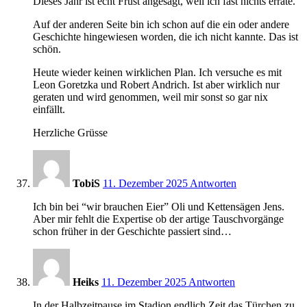
Dieses Jahr ist echt Frust angesagt, weil ich fast nichts errate.
Auf der anderen Seite bin ich schon auf die ein oder andere
Geschichte hingewiesen worden, die ich nicht kannte. Das ist
schön.
Heute wieder keinen wirklichen Plan. Ich versuche es mit
Leon Goretzka und Robert Andrich. Ist aber wirklich nur
geraten und wird genommen, weil mir sonst so gar nix
einfällt.
Herzliche Grüsse
19:38
TobiS
11. Dezember 2025
Antworten
Ich bin bei “wir brauchen Eier” Oli und Kettensägen Jens.
Aber mir fehlt die Expertise ob der artige Tauschvorgänge
schon früher in der Geschichte passiert sind…
19:39
Heiks
11. Dezember 2025
Antworten
In der Halbzeitpause im Stadion endlich Zeit das Türchen zu