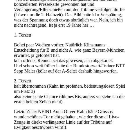
konzedierten Pressekarte gewonnen hat und
Verlängerung/Elferschießen auf der Tribüne verfolgen durfte
(Löwe nur die 2. Halbzeit). Das Bild hatte klar Verspätung,
was der Spannung doch etwas abträglich war. Nein, ich bin
nicht nachtragend, ist ja erst 19 Jahre her …
1. Terzett
Bohei paar Wochen vorher. Natürlich Klinsmanns
Entscheidung für B und nicht A, wie ganz Bayern-München
erwartet, ja gefordert hat.
kein offenes Rennen sei das gewesen, also abgekartet.
Und schon weit früher hatte der Bundestorwart-Trainer BTT
Sepp Maier (kölar auf der A-Seite) deshalb hingeworfen.
2. Terzett
halt übernommen (Kahn im profanen, bedeutungslosen Spiel
um Platz 3)
also keine echte Chance (dünnes Eis, anders verstehe ich die
ersten beiden Zeilen nicht).
Letzte Zeile: NEIN1 Auch Oliver Kahn hätte Grossos
wunderschönes Tor nicht gehalten, wie der diesmal Live-
Zeuge in direkt verlängerter Linie auf der Tribüne auf
Ewigkeit beschwören wird!!!