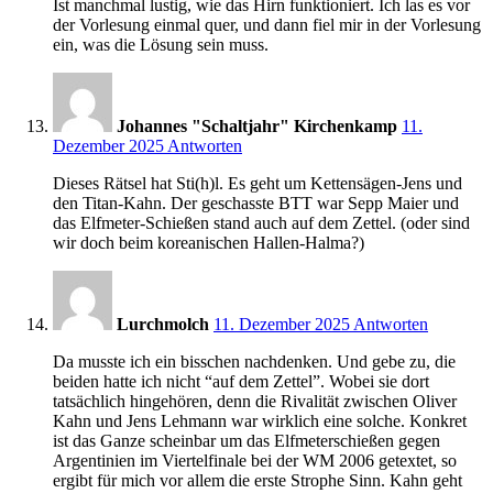
Ist manchmal lustig, wie das Hirn funktioniert. Ich las es vor
der Vorlesung einmal quer, und dann fiel mir in der Vorlesung
ein, was die Lösung sein muss.
Johannes "Schaltjahr" Kirchenkamp
11.
10:49
Dezember 2025
Antworten
Dieses Rätsel hat Sti(h)l. Es geht um Kettensägen-Jens und
den Titan-Kahn. Der geschasste BTT war Sepp Maier und
das Elfmeter-Schießen stand auch auf dem Zettel. (oder sind
wir doch beim koreanischen Hallen-Halma?)
11:22
Lurchmolch
11. Dezember 2025
Antworten
Da musste ich ein bisschen nachdenken. Und gebe zu, die
beiden hatte ich nicht “auf dem Zettel”. Wobei sie dort
tatsächlich hingehören, denn die Rivalität zwischen Oliver
Kahn und Jens Lehmann war wirklich eine solche. Konkret
ist das Ganze scheinbar um das Elfmeterschießen gegen
Argentinien im Viertelfinale bei der WM 2006 getextet, so
ergibt für mich vor allem die erste Strophe Sinn. Kahn geht