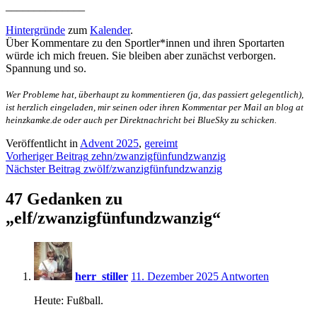
______________
Hintergründe
zum
Kalender
.
Über Kommentare zu den Sportler*innen und ihren Sportarten
würde ich mich freuen. Sie bleiben aber zunächst verborgen.
Spannung und so.
Wer Probleme hat, überhaupt zu kommentieren (ja, das passiert gelegentlich),
ist herzlich eingeladen, mir seinen oder ihren Kommentar per Mail an blog at
heinzkamke.de oder auch per Direktnachricht bei BlueSky zu schicken.
Veröffentlicht in
Advent 2025
,
gereimt
Beitragsnavigation
Vorheriger Beitrag
zehn/zwanzigfünfundzwanzig
Nächster Beitrag
zwölf/zwanzigfünfundzwanzig
47 Gedanken zu
„
elf/zwanzigfünfundzwanzig
“
8:12
herr_stiller
11. Dezember 2025
Antworten
Heute: Fußball.