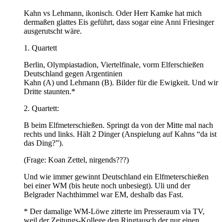
Kahn vs Lehmann, ikonisch. Oder Herr Kamke hat mich
dermaßen glattes Eis geführt, dass sogar eine Anni Friesinger
ausgerutscht wäre.
1. Quartett
Berlin, Olympiastadion, Viertelfinale, vorm Elferschießen
Deutschland gegen Argentinien
Kahn (A) und Lehmann (B). Bilder für die Ewigkeit. Und wir
Dritte staunten.*
2. Quartett:
B beim Elfmeterschießen. Springt da von der Mitte mal nach
rechts und links. Hält 2 Dinger (Anspielung auf Kahns “da ist
das Ding?”).
(Frage: Koan Zettel, nirgends???)
Und wie immer gewinnt Deutschland ein Elfmeterschießen
bei einer WM (bis heute noch unbesiegt). Uli und der
Belgrader Nachthimmel war EM, deshalb das Fast.
* Der damalige WM-Löwe zitterte im Presseraum via TV,
weil der Zeitungs-Kollege den Ringtausch der nur einen