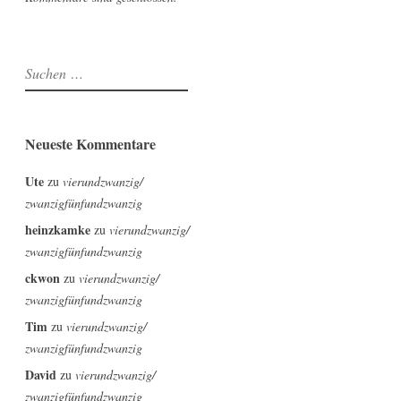
Suchen
nach:
Neueste Kommentare
Ute
zu
vierundzwanzig/
zwanzigfünfundzwanzig
heinzkamke
zu
vierundzwanzig/
zwanzigfünfundzwanzig
ckwon
zu
vierundzwanzig/
zwanzigfünfundzwanzig
Tim
zu
vierundzwanzig/
zwanzigfünfundzwanzig
David
zu
vierundzwanzig/
zwanzigfünfundzwanzig