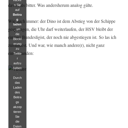
davon als bitter. Was andersherum analog gälte.
n Sie
auf
Beitra
g
Wie auch immer: der Dino ist dem Abstieg von der Schippe
laden
gesprungen, die Uhr darf weiterlaufen, der HSV bleibt der
, um
die
einzige Bundesligist, der noch nie abgestiegen ist. So las ich
Blocki
erung
zumindest. Und war, wie manch andere(r), nicht ganz
zu
einverstanden:
Twitte
r
aufzu
heben
.
Durch
das
Laden
des
Beitra
gs
akzep
tieren
Sie
die
Daten