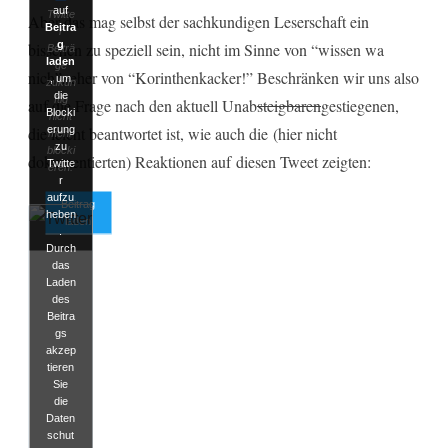
auf
Twitte
Aber das mag selbst der sachkundigen Leserschaft ein
Beitra
r
g
bisschen zu speziell sein, nicht im Sinne von “wissen wa
Beiträ
laden
ge
nich”, eher von “Korinthenkacker!” Beschränken wir uns also
, um
zukün
die
ftig
auf die Frage nach den aktuell Unab
steigbaren
gestiegenen,
Blocki
nicht
erung
die leicht beantwortet ist, wie auch die (hier nicht
mehr
zu
blocki
dokumentierten) Reaktionen auf diesen Tweet zeigten:
Twitte
eren.
r
aufzu
Beitrag
heben
laden
.
Durch
das
Laden
des
Beitra
gs
akzep
tieren
Sie
die
Daten
schut