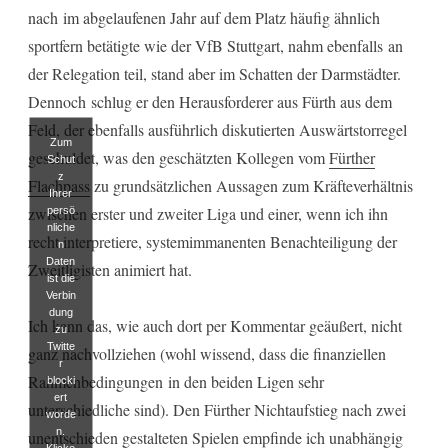
nach im abgelaufenen Jahr auf dem Platz häufig ähnlich
sportfern betätigte wie der VfB Stuttgart, nahm ebenfalls an
der Relegation teil, stand aber im Schatten der Darmstädter.
Dennoch schlug er den Herausforderer aus Fürth aus dem
Feld, der ebenfalls ausführlich diskutierten Auswärtstorregel
Zum
geschuldet, was den geschätzten Kollegen vom
Fürther
Schut
z
Flachpass
zu grundsätzlichen Aussagen zum Kräfteverhältnis
Ihrer
zwischen erster und zweiter Liga und einer, wenn ich ihn
persö
nliche
recht interpretiere, systemimmanenten Benachteiligung der
n
Daten
Zweitligisten animiert hat.
ist die
Verbin
dung
Ich kann das, wie auch dort per Kommentar geäußert, nicht
zu
Twitte
ganz nachvollziehen (wohl wissend, dass die finanziellen
r
Rahmenbedingungen in den beiden Ligen sehr
blocki
ert
unterschiedliche sind). Den Fürther Nichtaufstieg nach zwei
worde
n.
unentschieden gestalteten Spielen empfinde ich unabhängig
Klicke