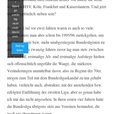
r
war: dem HSV, Köln, Frankfurt und Kaiserslautern. Und jetzt
Beiträ
ge
sollen es plötzlich sieben sein?
zukün
ftig
nicht
Ja, ist so. Und vor zwei Jahren waren es auch so viele.
mehr
blocki
Danach muss man aber schon bis 1995/96 zurückgehen, um
eren.
auf gleich viele bzw. mehr unabgestiegene Bundesligisten zu
Beitrag
stoßen. In den zwanzig Jahren zuvor lag man stets zwischen
laden
acht und elf, erstmalige Ab- und erstmalige Aufstiege hielten
sich offensichtlich ungefähr die Waage, die stärkeren
Veränderungen unmittelbar davor, also zu Beginn der 70er,
mögen zum Teil mit dem Bundesligaskandal zu tun gehabt
haben, vielleicht auch, abstrakter, mit der anstehenden bzw.
erfolgten Einführung der zweiten Liga, aber so genau habe
ich mir das nicht angesehen. In ihren ersten vier Jahren hatte
die Bundesliga übrigens stets aus Vereinen bestanden, die
noch nie abgestiegen waren.