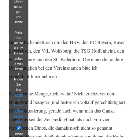
zbesti
mmun
gen
von
Twitte
r.
Mehr
Inform
Genau. Es handelt sich um den HSV, den FC Bayern, Bayer
atione
n zum
Leverkusen, den VfL Wolfsburg, die TSG Hoffenheim, den
Daten
FC Augsburg und den SC Paderborn. Die eine oder andere
schut
z von
Ungenauigkeit bei den Vereinsnamen bitte ich
Twitte
r
gönnerhaft hinzunehmen.
finden
Sie
hier
Sieben ist ne Menge, nicht wahr? Nicht zuletzt vor dem
Twitte
r
Hintergrund besagter (und historisch vollauf gerechtfertigter)
Daten
HSV-Fokussierung, gerade auch wenn man das Ganze
schut
zerklä
spätestens seit der Zeit verfolgt hat, als noch von vier
rung
.
verbliebenen Dinos, die damals noch nicht so genannt
Twitte
wurden, Hermann hieß ohnehin keiner von ihnen, die Rede