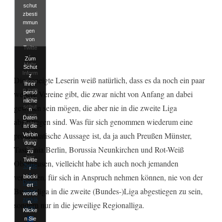
schut
zbesti
mmun
gen
von
Twitte
r.
Zum
Mehr
Schut
Inform
z
Die geneigte Leserin weiß natürlich, dass es da noch ein paar
atione
Ihrer
n zum
weitere Vereine gibt, die zwar nicht von Anfang an dabei
persö
Daten
nliche
gewesen sein mögen, die aber nie in die zweite Liga
schut
n
z von
Daten
abgestiegen sind. Was für sich genommen wiederum eine
Twitte
ist die
r
problematische Aussage ist, da ja auch Preußen Münster,
Verbin
finden
dung
Tasmania Berlin, Borussia Neunkirchen und Rot-Weiß
Sie
zu
hier
Twitte
Oberhausen, vielleicht habe ich auch noch jemanden
Twitte
r
r
vergessen, für sich in Anspruch nehmen können, nie von der
blocki
Daten
ert
Bundesliga in die zweite (Bundes-)Liga abgestiegen zu sein,
schut
worde
zerklä
n.
sondern nur in die jeweilige Regionalliga.
rung
.
Klicke
n Sie