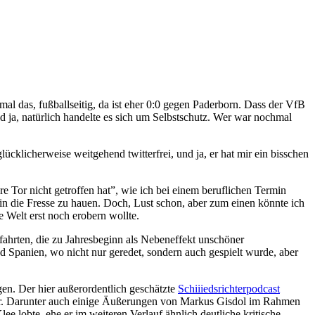
l das, fußballseitig, da ist eher 0:0 gegen Paderborn. Dass der VfB
 ja, natürlich handelte es sich um Selbstschutz. Wer war nochmal
klicherweise weitgehend twitterfrei, und ja, er hat mir ein bisschen
 Tor nicht getroffen hat”, wie ich bei einem beruflichen Termin
 in die Fresse zu hauen. Doch, Lust schon, aber zum einen könnte ich
Welt erst noch erobern wollte.
ahrten, die zu Jahresbeginn als Nebeneffekt unschöner
 Spanien, wo nicht nur geredet, sondern auch gespielt wurde, aber
gen. Der hier außerordentlich geschätzte
Schiiiedsrichterpodcast
ehr. Darunter auch einige Äußerungen von Markus Gisdol im Rahmen
ee lobte, ehe er im weiteren Verlauf ähnlich deutliche kritische