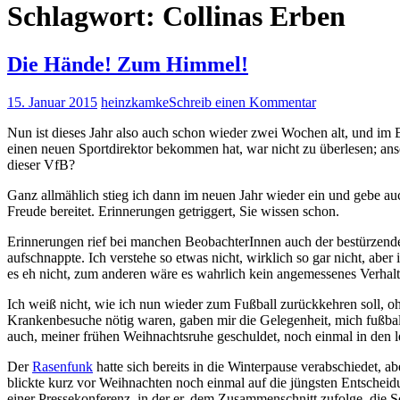
Schlagwort:
Collinas Erben
Die Hände! Zum Himmel!
15. Januar 2015
heinzkamke
Schreib einen Kommentar
Nun ist dieses Jahr also auch schon wieder zwei Wochen alt, und im 
einen neuen Sportdirektor bekommen hat, war nicht zu überlesen; ans
dieser VfB?
Ganz allmählich stieg ich dann im neuen Jahr wieder ein und gebe au
Freude bereitet. Erinnerungen getriggert, Sie wissen schon.
Erinnerungen rief bei manchen BeobachterInnen auch der bestürzende 
aufschnappte. Ich verstehe so etwas nicht, wirklich so gar nicht, ab
es eh nicht, zum anderen wäre es wahrlich kein angemessenes Verhal
Ich weiß nicht, wie ich nun wieder zum Fußball zurückkehren soll, 
Krankenbesuche nötig waren, gaben mir die Gelegenheit, mich fußball
auch, meiner frühen Weihnachtsruhe geschuldet, noch einmal in den l
Der
Rasenfunk
hatte sich bereits in die Winterpause verabschiedet, 
blickte kurz vor Weihnachten noch einmal auf die jüngsten Entsche
einer Pressekonferenz, in der er, dem Zusammenschnitt zufolge, die Sc