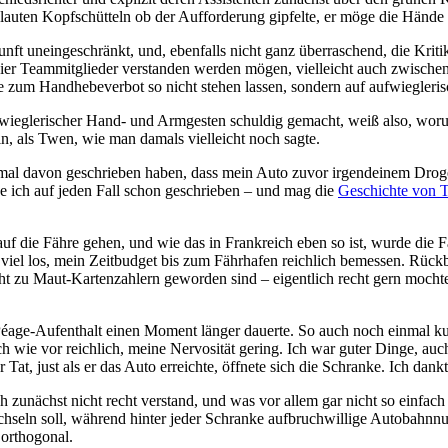
 lauten Kopfschütteln ob der Aufforderung gipfelte, er möge die Hände 
nft uneingeschränkt, und, ebenfalls nicht ganz überraschend, die Krit
ie vier Teammitglieder verstanden werden mögen, vielleicht auch zwische
age zum Handhebeverbot so nicht stehen lassen, sondern auf aufwiegler
ieglerischer Hand- und Armgesten schuldig gemacht, weiß also, worum 
n, als Twen, wie man damals vielleicht noch sagte.
mal davon geschrieben haben, dass mein Auto zuvor irgendeinem Drogen
be ich auf jeden Fall schon geschrieben – und mag die
Geschichte von 
auf die Fähre gehen, und wie das in Frankreich eben so ist, wurde die
u viel los, mein Zeitbudget bis zum Fährhafen reichlich bemessen. Rüc
nicht zu Maut-Kartenzahlern geworden sind – eigentlich recht gern moch
 Péage-Aufenthalt einen Moment länger dauerte. So auch noch einmal ku
h wie vor reichlich, meine Nervosität gering. Ich war guter Dinge, auch
Tat, just als er das Auto erreichte, öffnete sich die Schranke. Ich dankt
ich zunächst nicht recht verstand, und was vor allem gar nicht so einfach
hseln soll, während hinter jeder Schranke aufbruchwillige Autobahnnut
 orthogonal.