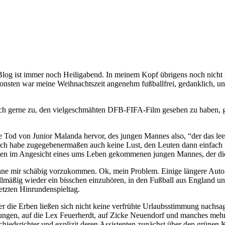
Blog ist immer noch Heiligabend. In meinem Kopf übrigens noch nicht ma
onsten war meine Weihnachtszeit angenehm fußballfrei, gedanklich, und
ch gerne zu, den vielgeschmähten DFB-FIFA-Film gesehen zu haben, glüc
Tod von Junior Malanda hervor, des jungen Mannes also, “der das leere
er ich habe zugegebenermaßen auch keine Lust, den Leuten dann einfach
ten im Angesicht eines ums Leben gekommenen jungen Mannes, der die 
ohne mir schäbig vorzukommen. Ok, mein Problem. Einige längere Autof
mäßig wieder ein bisschen einzuhören, in den Fußball aus England und
etzten Hinrundenspieltag.
aber die Erben ließen sich nicht keine verfrühte Urlaubsstimmung nachsa
idungen, auf die Lex Feuerherdt, auf Zicke Neuendorf und manches m
hiedsrichter und explizit deren Assistenten zunächst über den grünen Kl