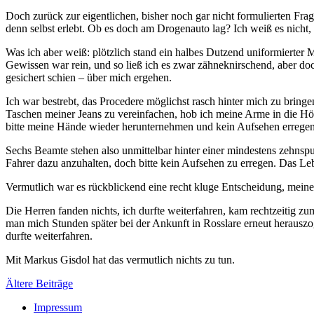
Doch zurück zur eigentlichen, bisher noch gar nicht formulierten Fra
denn selbst erlebt. Ob es doch am Drogenauto lag? Ich weiß es nicht,
Was ich aber weiß: plötzlich stand ein halbes Dutzend uniformierte
Gewissen war rein, und so ließ ich es zwar zähneknirschend, aber doch
gesichert schien – über mich ergehen.
Ich war bestrebt, das Procedere möglichst rasch hinter mich zu bring
Taschen meiner Jeans zu vereinfachen, hob ich meine Arme in die Höh
bitte meine Hände wieder herunternehmen und kein Aufsehen erregen
Sechs Beamte stehen also unmittelbar hinter einer mindestens zehns
Fahrer dazu anzuhalten, doch bitte kein Aufsehen zu erregen. Das Le
Vermutlich war es rückblickend eine recht kluge Entscheidung, mein
Die Herren fanden nichts, ich durfte weiterfahren, kam rechtzeitig zu
man mich Stunden später bei der Ankunft in Rosslare erneut herauszo
durfte weiterfahren.
Mit Markus Gisdol hat das vermutlich nichts zu tun.
Beitragsnavigation
Ältere Beiträge
Impressum