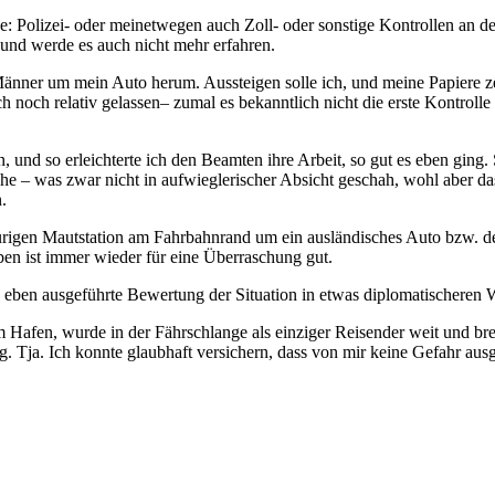
ge: Polizei- oder meinetwegen auch Zoll- oder sonstige Kontrollen an 
 und werde es auch nicht mehr erfahren.
r Männer um mein Auto herum. Aussteigen solle ich, und meine Papiere
 noch relativ gelassen– zumal es bekanntlich nicht die erste Kontrolle
en, und so erleichterte ich den Beamten ihre Arbeit, so gut es eben gi
e – was zwar nicht in aufwieglerischer Absicht geschah, wohl aber das
.
purigen Mautstation am Fahrbahnrand um ein ausländisches Auto bzw. 
ben ist immer wieder für eine Überraschung gut.
e eben ausgeführte Bewertung der Situation in etwas diplomatischeren
m Hafen, wurde in der Fährschlange als einziger Reisender weit und breit
g. Tja. Ich konnte glaubhaft versichern, dass von mir keine Gefahr aus