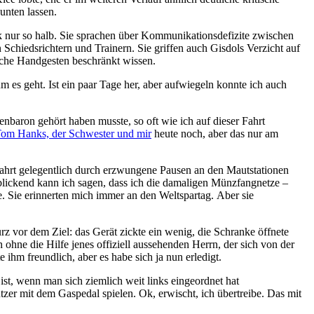
unten lassen.
ik nur so halb. Sie sprachen über Kommunikationsdefizite zwischen
n Schiedsrichtern und Trainern. Sie griffen auch Gisdols Verzicht auf
ische Handgesten beschränkt wissen.
es geht. Ist ein paar Tage her, aber aufwiegeln konnte ich auch
baron gehört haben musste, so oft wie ich auf dieser Fahrt
Tom Hanks, der Schwester und mir
heute noch, aber das nur am
 Fahrt gelegentlich durch erzwungene Pausen an den Mautstationen
kblickend kann ich sagen, dass ich die damaligen Münzfangnetze –
te. Sie erinnerten mich immer an den Weltspartag. Aber sie
rz vor dem Ziel: das Gerät zickte ein wenig, die Schranke öffnete
 ohne die Hilfe jenes offiziell aussehenden Herrn, der sich von der
e ihm freundlich, aber es habe sich ja nun erledigt.
 ist, wenn man sich ziemlich weit links eingeordnet hat
zer mit dem Gaspedal spielen. Ok, erwischt, ich übertreibe. Das mit