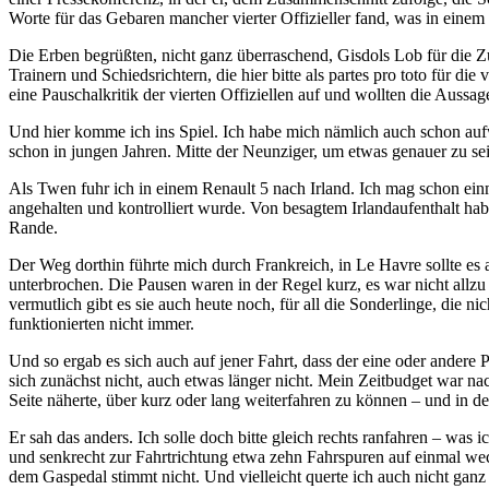
Worte für das Gebaren mancher vierter Offizieller fand, was in einem
Die Erben begrüßten, nicht ganz überraschend, Gisdols Lob für die Zu
Trainern und Schiedsrichtern, die hier bitte als partes pro toto für d
eine Pauschalkritik der vierten Offiziellen auf und wollten die Auss
Und hier komme ich ins Spiel. Ich habe mich nämlich auch schon aufw
schon in jungen Jahren. Mitte der Neunziger, um etwas genauer zu sei
Als Twen fuhr ich in einem Renault 5 nach Irland. Ich mag schon ein
angehalten und kontrolliert wurde. Von besagtem Irlandaufenthalt ha
Rande.
Der Weg dorthin führte mich durch Frankreich, in Le Havre sollte es 
unterbrochen. Die Pausen waren in der Regel kurz, es war nicht allz
vermutlich gibt es sie auch heute noch, für all die Sonderlinge, die 
funktionierten nicht immer.
Und so ergab es sich auch auf jener Fahrt, dass der eine oder andere
sich zunächst nicht, auch etwas länger nicht. Mein Zeitbudget war nac
Seite näherte, über kurz oder lang weiterfahren zu können – und in der 
Er sah das anders. Ich solle doch bitte gleich rechts ranfahren – was 
und senkrecht zur Fahrtrichtung etwa zehn Fahrspuren auf einmal wec
dem Gaspedal stimmt nicht. Und vielleicht querte ich auch nicht ganz