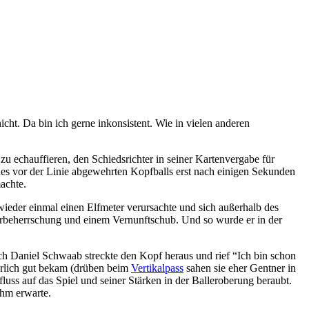
nicht. Da bin ich gerne inkonsistent. Wie in vielen anderen
 echauffieren, den Schiedsrichter in seiner Kartenvergabe für
ines vor der Linie abgewehrten Kopfballs erst nach einigen Sekunden
achte.
wieder einmal einen Elfmeter verursachte und sich außerhalb des
perbeherrschung und einem Vernunftschub. Und so wurde er in der
h Daniel Schwaab streckte den Kopf heraus und rief “Ich bin schon
derlich gut bekam (drüben beim
Vertikalpass
sahen sie eher Gentner in
fluss auf das Spiel und seiner Stärken in der Balleroberung beraubt.
ihm erwarte.