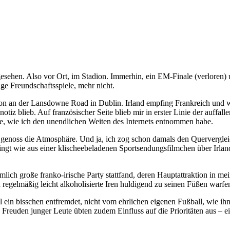
 gesehen. Also vor Ort, im Stadion. Immerhin, ein EM-Finale (verlore
ige Freundschaftsspiele, mehr nicht.
tadion an der Lansdowne Road in Dublin. Irland empfing Frankreich und
andnotiz blieb. Auf französischer Seite blieb mir in erster Linie der auf
ere, wie ich den unendlichen Weiten des Internets entnommen habe.
enoss die Atmosphäre. Und ja, ich zog schon damals den Quervergleich 
ngt wie aus einer klischeebeladenen Sportsendungsfilmchen über Irlan
ich große franko-irische Party stattfand, deren Hauptattraktion in mei
 regelmäßig leicht alkoholisierte Iren huldigend zu seinen Füßen warf
 ein bisschen entfremdet, nicht vom ehrlichen eigenen Fußball, wie ih
euden junger Leute übten zudem Einfluss auf die Prioritäten aus – ei