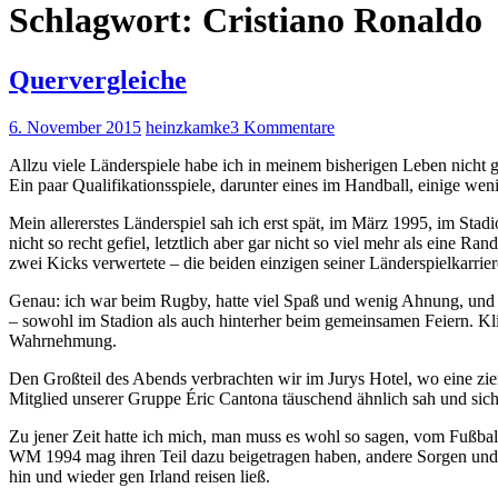
Schlagwort:
Cristiano Ronaldo
Quervergleiche
6. November 2015
heinzkamke
3 Kommentare
Allzu viele Länderspiele habe ich in meinem bisherigen Leben nicht
Ein paar Qualifikationsspiele, darunter eines im Handball, einige wen
Mein allererstes Länderspiel sah ich erst spät, im März 1995, im S
nicht so recht gefiel, letztlich aber gar nicht so viel mehr als eine R
zwei Kicks verwertete – die beiden einzigen seiner Länderspielkarri
Genau: ich war beim Rugby, hatte viel Spaß und wenig Ahnung, und g
– sowohl im Stadion als auch hinterher beim gemeinsamen Feiern. Kli
Wahrnehmung.
Den Großteil des Abends verbrachten wir im Jurys Hotel, wo eine zieml
Mitglied unserer Gruppe Éric Cantona täuschend ähnlich sah und sich
Zu jener Zeit hatte ich mich, man muss es wohl so sagen, vom Fußball
WM 1994 mag ihren Teil dazu beigetragen haben, andere Sorgen und Fr
hin und wieder gen Irland reisen ließ.