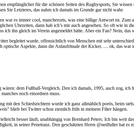
en empfänglicher für die schönen Seiten des Rugbysports, Sie wissen sc
sen Sie Letzteres, das nahm ich damals im Grunde gar nicht wahr.
ar es immer cool, mancherorts, was eine billige Antwort ist. Zum ander
glichen Uhrzeiten, dann hab ich’s mir auch angesehen. So oft wie in d
s ich ihn gleich im Verein angemeldet hätte. Aber ein Fan? Nein, das w
er begleitet wurde, offensichtlich von Menschen mit sehr unterschiedli
h optische Aspekte, dann die Anlaufrituale der Kicker, … ok, das war i
wären: dem Fußball-Vergleich. Den ich damals, 1995, auch zog, ich ha
s manches noch einordnen muss.
ng mit den Schiedsrichtern wurde ich ganz allmählich porös, beim si
is” blieb bei Twitter schon ziemlich früh in meinem Filter hängen.
vielleicht besser läuft, unabhängig von Bernhard Peters. Ich bin weit 
figkeit, in seiner Penetranz. Den geschätzten Herrn @nedfuller hat es