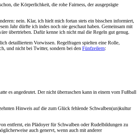
hon, die Körperlichkeit, die rohe Fairness, der ausgeprägte
en: nein. Klar, ich hielt mich fortan stets ein bisschen informiert,
iesem Jahr dürfte ich indes noch nie geschaut haben. Gemeinsam mit
äre übertrieben. Dafür kenne ich nicht mal die Regeln gut genug.
ch detailliertem Vorwissen. Regelfragen spielten eine Rolle,
ch, und nicht bei Twitter, sondern bei den
Fünfzeilern
:
tte es angedeutet. Der nicht überraschen kann in einem vom Fußball
ebzehnten Hinweis auf die zum Glück fehlende Schwalben(un)kultur
davon entfernt, ein Plädoyer für Schwalben oder Rudelbildungen zu
 möglicherweise auch genervt, wenn auch mit anderer