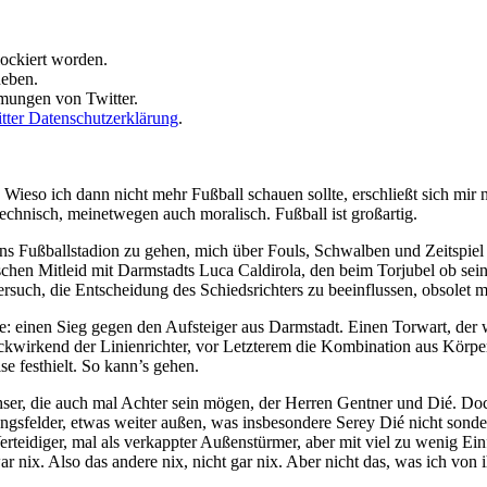
lockiert worden.
heben.
mmungen von Twitter.
tter Datenschutzerklärung
.
. Wieso ich dann nicht mehr Fußball schauen sollte, erschließt sich mir 
technisch, meinetwegen auch moralisch. Fußball ist großartig.
Fußballstadion zu gehen, mich über Fouls, Schwalben und Zeitspiel zu
bisschen Mitleid mit Darmstadts Luca Caldirola, den beim Torjubel ob se
ersuch, die Entscheidung des Schiedsrichters zu beeinflussen, obsolet m
e: einen Sieg gegen den Aufsteiger aus Darmstadt. Einen Torwart, der 
rückwirkend der Linienrichter, vor Letzterem die Kombination aus Kör
 festhielt. So kann’s gehen.
er, die auch mal Achter sein mögen, der Herren Gentner und Dié. Doc
ungsfelder, etwas weiter außen, was insbesondere Serey Dié nicht son
erteidiger, mal als verkappter Außenstürmer, aber mit viel zu wenig Ein
nix. Also das andere nix, nicht gar nix. Aber nicht das, was ich von 