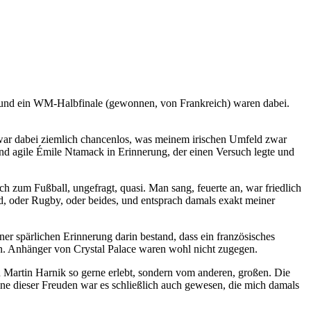
n) und ein WM-Halbfinale (gewonnen, von Frankreich) waren dabei.
 war dabei ziemlich chancenlos, was meinem irischen Umfeld zwar
fallend agile Émile Ntamack in Erinnerung, der einen Versuch legte und
zum Fußball, ungefragt, quasi. Man sang, feuerte an, war friedlich
d, oder Rugby, oder beides, und entsprach damals exakt meiner
ner spärlichen Erinnerung darin bestand, dass ein französisches
en. Anhänger von Crystal Palace waren wohl nicht zugegen.
n Martin Harnik so gerne erlebt, sondern vom anderen, großen. Die
ne dieser Freuden war es schließlich auch gewesen, die mich damals