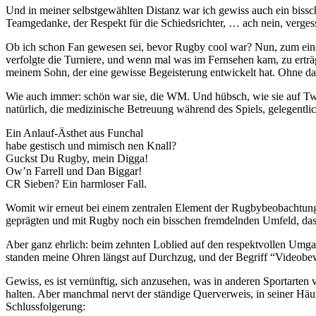
Und in meiner selbstgewählten Distanz war ich gewiss auch ein bissch
Teamgedanke, der Respekt für die Schiedsrichter, … ach nein, verges
Ob ich schon Fan gewesen sei, bevor Rugby cool war? Nun, zum einen w
verfolgte die Turniere, und wenn mal was im Fernsehen kam, zu erträ
meinem Sohn, der eine gewisse Begeisterung entwickelt hat. Ohne das
Wie auch immer: schön war sie, die WM. Und hübsch, wie sie auf Twitt
natürlich, die medizinische Betreuung während des Spiels, gelegentlic
Ein Anlauf-Ästhet aus Funchal
habe gestisch und mimisch nen Knall?
Guckst Du Rugby, mein Digga!
Ow’n Farrell und Dan Biggar!
CR Sieben? Ein harmloser Fall.
Womit wir erneut bei einem zentralen Element der Rugbybeobachtung 
geprägten und mit Rugby noch ein bisschen fremdelnden Umfeld, da
Aber ganz ehrlich: beim zehnten Loblied auf den respektvollen Umga
standen meine Ohren längst auf Durchzug, und der Begriff “Videobewe
Gewiss, es ist vernünftig, sich anzusehen, was in anderen Sportarten 
halten. Aber manchmal nervt der ständige Querverweis, in seiner Häu
Schlussfolgerung: