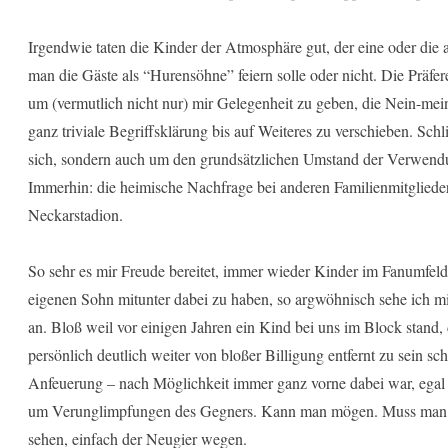
Irgendwie taten die Kinder der Atmosphäre gut, der eine oder die 
man die Gäste als “Hurensöhne” feiern solle oder nicht. Die Präfere
um (vermutlich nicht nur) mir Gelegenheit zu geben, die Nein-mein
ganz triviale Begriffsklärung bis auf Weiteres zu verschieben. Schl
sich, sondern auch um den grundsätzlichen Umstand der Verwendu
Immerhin: die heimische Nachfrage bei anderen Familienmitglieder
Neckarstadion.
So sehr es mir Freude bereitet, immer wieder Kinder im Fanumfeld
eigenen Sohn mitunter dabei zu haben, so argwöhnisch sehe ich mi
an. Bloß weil vor einigen Jahren ein Kind bei uns im Block stand, 
persönlich deutlich weiter von bloßer Billigung entfernt zu sein sc
Anfeuerung – nach Möglichkeit immer ganz vorne dabei war, egal 
um Verunglimpfungen des Gegners. Kann man mögen. Muss man ni
sehen, einfach der Neugier wegen.