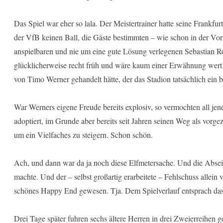
Das Spiel war eher so lala. Der Meistertrainer hatte seine Frankfurt
der VfB keinen Ball, die Gäste bestimmten – wie schon in der Vor
anspielbaren und nie um eine gute Lösung verlegenen Sebastian Rode
glücklicherweise recht früh und wäre kaum einer Erwähnung wert 
von Timo Werner gehandelt hätte, der das Stadion tatsächlich ein b
War Werners eigene Freude bereits explosiv, so vermochten all jene
adoptiert, im Grunde aber bereits seit Jahren seinen Weg als vorge
um ein Vielfaches zu steigern. Schon schön.
Ach, und dann war da ja noch diese Elfmetersache. Und die Abseits
machte. Und der – selbst großartig erarbeitete – Fehlschuss allein 
schönes Happy End gewesen. Tja. Dem Spielverlauf entsprach das
Drei Tage später fuhren sechs ältere Herren in drei Zweierreihen 