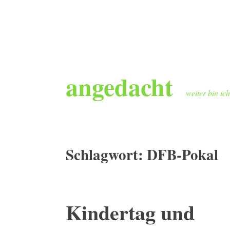
Zum
angedacht
Inhalt
springen
weiter bin ic
Schlagwort:
DFB-Pokal
Kindertag und