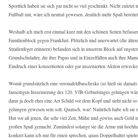
Sportlich haben sie sich gar nicht so viel geschenkt. Nicht zuletzt
Fußball mir, wäre ich neutral gewesen, deutlich mehr Spaß bereitet
Weshalb ich mich erst einmal kurz mit den schönen Seiten befasse
Familienblock gegen Frankfurt. Plötzlich und unerwartet (die ält
Straßenfeger erinnern) befanden sich in unserem Block auf engst
Grundschulalter, die ihre Papas und in Einzelfällen auch ihre Mam
Eindruck einer konzertierten oder gar inszenierten Aktion erweck
Womit grundsätzlich eine veronafeldbuscheske (so hieß sie damals 
fanseitigen Inszenierung des 120. VfB-Geburtstages gelungen wäre
dann ja doch eher eine Art Schild vor dem Kopf und sieht nicht so
gelungen gewesen sein soll. Quatsch, war! Natürlich habe ich sie 
Hut vor all jenen, die sehr viel Zeit, Mühe und gewiss auch Geld 
großen Spaß gemacht. Zumindest solange sie die Arme mit hochha
konkret kann ich nur für einen sprechen, quasi Doppelhalter spiele