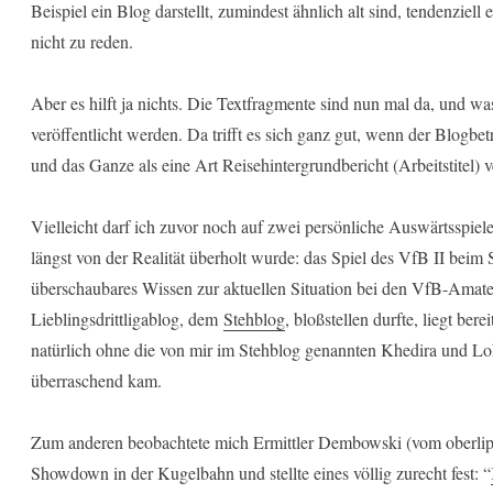
Beispiel ein Blog darstellt, zumindest ähnlich alt sind, tendenziell
nicht zu reden.
Aber es hilft ja nichts. Die Textfragmente sind nun mal da, und was
veröffentlicht werden. Da trifft es sich ganz gut, wenn der Blogbetrei
und das Ganze als eine Art Reisehintergrundbericht (Arbeitstitel)
Vielleicht darf ich zuvor noch auf zwei persönliche Auswärtsspiel
längst von der Realität überholt wurde: das Spiel des VfB II bei
überschaubares Wissen zur aktuellen Situation bei den VfB-Amate
Lieblingsdrittligablog, dem
Stehblog
, bloßstellen durfte, liegt ber
natürlich ohne die von mir im Stehblog genannten Khedira und Lo
überraschend kam.
Zum anderen beobachtete mich Ermittler Dembowski (vom oberlipp
Showdown in der Kugelbahn und stellte eines völlig zurecht fest: “