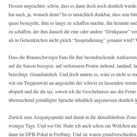
Dessen ungeachtet: schön, dass es dann doch noch deutlich wurde
hat nach, ja, wonach denn? Ist es tatsächlich denkbar, dass sein bi
quasi besiegelte, ihm so lange zu schaffen machte, ihn hemmte un
zu schaffen, der ihm danach die eine oder andere “Denkpause” vers
als in Gelsenkirchen nicht gleich “Suspendierung” genannt wird? 
Dass die Braunschweiger Fans für ihre beeindruckende Anfeuerung b
auf die Saison bezogen, auf verlorenem Posten stehend, landauf, la
berechtigt. Grundsätzlich. Und doch mutete es, wäre es nicht so t
wie ein Treppenwitz an angesichts der schwer zu fassenden vereins
abspielt und die die taz, soweit ich die Geschehnisse aus der Ferne
überraschend gemäßigter Sprache inhaltlich angemessen deutlich
Zurück zum Ausgangspunkt und damit in die aktualitätsfreie Zone:
weniger Tage. Und vor Ort. Hatte ich auch schon ein Weilchen nic
dann im DFB-Pokal in Freiburg. Und sie waren grundverschieden