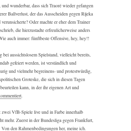
, und wunderbar, dass sich Traoré wieder gefangen
tterer Ballverlust, der das Ausscheiden gegen Rijeka
d verunsicherte? Oder machte er eher dem Trainer
chrieb, die hierzustadte erfreulicherweise anders
Wie auch immer: fünftbeste Offensive, hey, hey!!
ei aussichtslosem Spielstand, vielleicht bereits,
ndab gefeiert werden, ist verständlich und
raurig und vielmehr begreinens- und protestwürdig,
politischen Groteske, die sich in diesen Tagen
 beurteilen kann, in der ihr eigenen Art und
kommentiert
.
 zwei VfB-Spiele live und in Farbe innerhalb
ht mehr. Zuerst in der Bundesliga gegen Frankfurt,
. Von den Rahmenbedingungen her, meine ich.