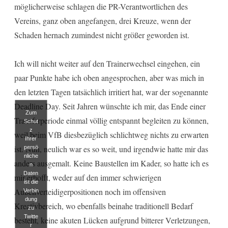
möglicherweise schlagen die PR-Verantwortlichen des
Vereins, ganz oben angefangen, drei Kreuze, wenn der
Schaden hernach zumindest nicht größer geworden ist.
Ich will nicht weiter auf den Trainerwechsel eingehen, ein
paar Punkte habe ich oben angesprochen, aber was mich in
den letzten Tagen tatsächlich irritiert hat, war der sogenannte
Deadline Day. Seit Jahren wünschte ich mir, das Ende einer
Zum
Transferperiode einmal völlig entspannt begleiten zu können,
Schut
z
weil beim VfB diesbezüglich schlichtweg nichts zu erwarten
Ihrer
ist. Nun, neulich war es so weit, und irgendwie hatte mir das
persö
nliche
anders ausgemalt. Keine Baustellen im Kader, so hatte ich es
n
Daten
mir erhofft, weder auf den immer schwierigen
ist die
Außenverteidigerpositionen noch im offensiven
Verbin
dung
Kreativbereich, wo ebenfalls beinahe traditionell Bedarf
zu
Twitte
besteht, keine akuten Lücken aufgrund bitterer Verletzungen,
r