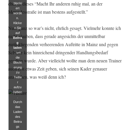
eher so dieses “Macht Ihr anderen ruhig mal, an der
blocki
ert
Mercedesstraße ist man bestens aufgestellt.”
worde
n.
Klicke
Nun, ganz so war’s nicht, ehrlich gesagt. Vielmehr konnte ich
n Sie
auf
nicht glauben, dass gerade angesichts der unmittelbar
Beitra
g
zurückliegenden verheerenden Auftritte in Mainz und gegen
laden
Schalke kein hinreichend dringender Handlungsbedarf
, um
die
gesehen wurde. Aber vielleicht wollte man dem neuen Trainer
Blocki
erung
auch erst etwas Zeit geben, sich seinen Kader genauer
zu
anzusehen, was weiß denn ich?
Twitte
r
aufzu
heben
.
Durch
das
Laden
des
Beitra
gs