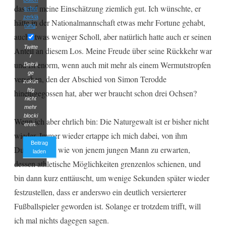
das traf meine Einschätzung ziemlich gut. Ich wünschte, er
schut
zerklä
hätte in der Nationalmannschaft etwas mehr Fortune gehabt,
rung
.
auch etwas weniger Scholl, aber natürlich hatte auch er seinen
Twitte
Anteil an diesem Los. Meine Freude über seine Rückkehr war
r
und ist enorm, wenn auch mit mehr als einem Wermutstropfen
Beiträ
ge
versehen, den der Abschied von Simon Terodde
zukün
ftig
hineingegossen hat, aber wer braucht schon drei Ochsen?
nicht
mehr
blocki
Wenn ich aber ehrlich bin: Die Naturgewalt ist er bisher nicht
eren.
wieder. Immer wieder ertappe ich mich dabei, von ihm
Beitrag
Durchbrüche wie von jenem jungen Mann zu erwarten,
laden
dessen athletische Möglichkeiten grenzenlos schienen, und
bin dann kurz enttäuscht, um wenige Sekunden später wieder
festzustellen, dass er anderswo ein deutlich versierterer
Fußballspieler geworden ist. Solange er trotzdem trifft, will
ich mal nichts dagegen sagen.