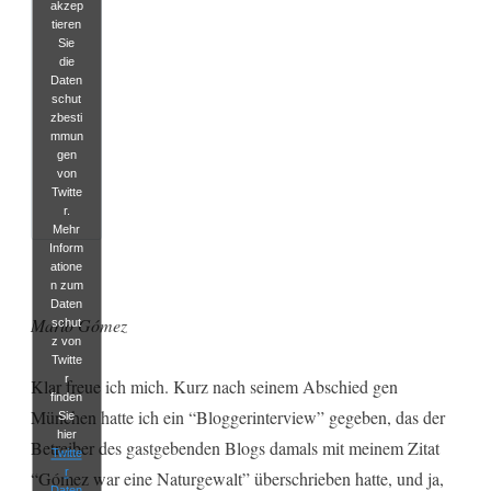
akzep
tieren
Sie
die
Daten
schut
zbesti
mmun
gen
von
Twitte
r.
Mehr
Inform
atione
n zum
Daten
Mario Gómez
schut
z von
Twitte
r
Klar freue ich mich. Kurz nach seinem Abschied gen
finden
München hatte ich ein “Bloggerinterview” gegeben, das der
Sie
hier
Betreiber des gastgebenden Blogs damals mit meinem Zitat
Twitte
r
“Gómez war eine Naturgewalt” überschrieben hatte, und ja,
Daten