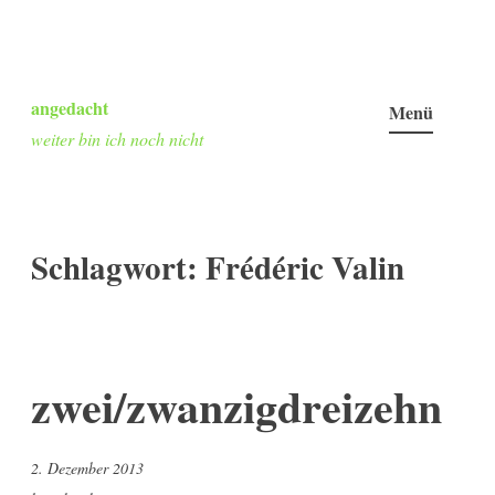
Zum
Inhalt
angedacht
Menü
springen
weiter bin ich noch nicht
Schlagwort:
Frédéric Valin
zwei/zwanzigdreizehn
2. Dezember 2013