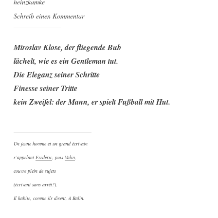
heinzkamke
Schreib einen Kommentar
Miroslav Klose, der fliegende Bub
lächelt, wie es ein Gentleman tut.
Die Eleganz seiner Schritte
Finesse seiner Tritte
kein Zweifel: der Mann, er spielt Fußball mit Hut.
________________________________
Un jeune homme et un grand écrivain
s’appelant
Frédéric
, puis
Valin
,
couvre plein de sujets
(écrivant sans arrêt?).
Il habite, comme ils disent, à Balin.