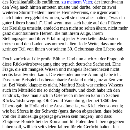
des Kreisligafußballs entführen,
zu meinem Vater
, der irgendwann
den Weg nach hinten antreten musste und durfte, oder zu zwei
weiteren Sturm”helden” meines Heimatvereins, die irgendwann
nach hinten weggelobt wurden, weil sie eben alles hatten, “was ein
guter Libero braucht”. Und wenn man sich heute auf den Plätzen
der Kreisliga umsieht, entdeckt man nicht so selten ältere, nicht mehr
ganz durchtrainierte Herren, die mit ihrem Auge, ihrem
Stellungsspiel und ihrer Erfahrung jeder Viererkettendiskussion
trotzen und den Laden zusammen halten. Jede Wette, dass nur ein
geringer Teil von ihnen vor seinem 30. Geburtstag den Libero gab.
Doch zurück auf die große Bühne. Und nun auch zu der Frage, ob
diese Rückwärtsbewegung eine typisch deutsche Sache sei. Eine
Frage, die ich mangels Wissen und mangels Recherchezeit nicht
seriös beantworten kann. Die eine oder andere Ahnung habe ich.
Dass zum Beispiel das benachbarte Ausland nicht ganz außen vor
ist. Bei Vastic klappte es nicht, Manfred Zsak war meines Wissens
auch im Mittelfeld nie so richtig offensiv, und doch habe ich den
Eindruck, dass man auch in Österreich mitreden kann in Sachen
Rückwärtsbewegung. Ob Gerald Vanenburg, der bei 1860 den
Libero gab, in Holland eine Ausnahme ist, weiß ich ebenso wenig
wie bei Sforza in der Schweiz (ganz davon abgesehen, dass beide
von der Bundesliga geprägt gewesen sein mögen), und dass
Zbigniew Boniek bei der Roma und für Polen den Libero gegeben
haben soll, will ich seit vielen Jahren für ein Gerücht halten. Ich