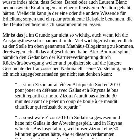
wüsste indes nicht, dass Scirea, Baresi oder auch Laurent Blanc
nennenswerte Erfahrungen auf einer offensiveren Position gehabt
hätten. Vielleicht kann ja der eine oder die andere Wissende für
Erhellung sorgen und ein paar prominente Beispiele benennen, die
die Deutschenthese in sich zusammenfallen lassen.
Mir ist das ja im Grunde gar nicht so wichtig, auch wenn ich die
Ausgangsthese sehr spannend finde. Viel wichtiger ist mir, endlich
zu der Stelle im oben genannten Matthäus-Blogeintrag zu kommen,
deretwegen ich all das aufgeschrieben habe. Alex Bourouf spinnt
nämlich den Gedanken der Karriereverlängerung durch
Rückwärtsbewegung weiter und projiziert sie auf die jüngere
Geschichte der französischen Nationalelf – eine Vorstellung, an der
ich mich zugegebenermaßen gar nicht satt denken kann:
“… sinon Zizou aurait été en Afrique du Sud en 2010
pour jouer en défense avec Gallas et à Knysna le bus
serait repartit car notre Zizou n’aurait pas attendu 30
minutes avant de péter un coup de boule à ce maudit
chauffeur qui refusait de repartir.”
“… sonst wäre Zizou 2010 in Südafrika gewesen und
hätte mit Gallas in der Abwehr gespielt, und in Knysna
wäre der Bus losgefahren, weil unser Zizou keine 30
Minuten gewartet hätte, ehe er diesem verdammten