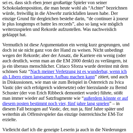
sei es, dass sich eben jener großartige Spieler von seiner
Schokoladenposition, die man heute wohl als “Achter” bezeichnen
würde, freiwillig in die Abwehr zurückfallen lassen habe. Der
einzige Grund für dergleichen bestehe darin, “de continuer à joueur
le plus longtemps et battre les records”, also so lang wie möglich
weiterzuspielen und Rekorde aufzustellen. Was nachweislich
geklappt hat.
Vermutlich ist diese Argumentation ein wenig kurz gesprungen, und
doch ist sie nicht ganz von der Hand zu weisen. Nicht unbedingt
wegen der Rekorde; aber der Ansatz, die Karriere ein wenig (oder
auch deutlich, wenn man an die EM 2000 denkt) zu verlängern, ist
ja ein überaus menschlicher. Ciriaco Sforza wurde dereinst mit dem
schönen Satz “
Nach meiner Verletzung ist es wunderbar, wenn ich
als Libero einen langsamen Aufbau machen kann
” zitiert, und auch
in Diskussionen, wie man sie zum Beispiel in Österreich zu Ivica
Vastic (der sich erfolgreich widersetzte) oder hierzulande zu Bernd
Schuster (der von Erich Ribbeck demontiert wurde) führte, stößt
man immer wieder auf Satzfragmente wie “
außerdem könnte er auf
diesem posten bestimmt noch vier, fünf jahre lang spielen
” – in
diesem Fall bezogen auf Vastic, der, nun ja, fünf Jahre später und
weiterhin als Offensivspieler das einzige österreichische EM-Tor
erzielte.
Vielleicht darf ich die geneigte Leserin ja auch in die Niederungen