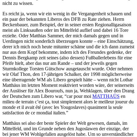
nicht zu wissen.
Es reicht ja, wenn wir ein wenig in die Vergangenheit schauen und
ein paar der bekannten Liberos des DFB zu Rate ziehen. Herrn
Beckenbauer, zum Beispiel, der in seiner ersten Regionalligasaison
meist als Linksaußen oder im Mittelfeld auflief und dabei 16 Tore
erzielte. Oder Matthias Sammer, der mich damals gegen und in
Uerdingen nicht sonderlich überzeugen konnte – eine Einschätzung,
derer ich mich noch heute mitunter schäme und die ich dann zumeist
nur aus dem Kopf bekomme, indem ich des Freundes gedenke, der
Dennis Bergkamp zeit seines (also dessen) Fußballerlebens für eine
Pfeife hielt, aber das nur am Rande – und der jeweils gegen
Sturmkollege Torsten Gütschow ausgetauscht wurde. Oder nehmen
wir Olaf Thon, den 17-jährigen Schalker, der 1998 möglicherweise
eine überragende WM als Libero gespielt hätte – wenn nicht Lothar
Matthäus im letzten Moment reaktiviert worden wäre, der seinerseits
der Auslöser für Alex Bouroufs, nun ja, Wehklagen, über den Drang
der Deutschen zum Libero war, “car pour moi
MATTHAÜS
en
milieu de terrain c’est ça, tout simplement alors le meilleur joueur du
monde et il avait été (avec les Yougoslaves) quasiment la seule
satisfaction de ce mondial italien.”
Matthäus sei also der beste Spieler der Welt gewesen, damals, im
Mittelfeld, und im Grunde neben den Jugoslawen der einzige, der
bei jener WM Wohlgefallen ausgelöst habe. Um so unverständlicher