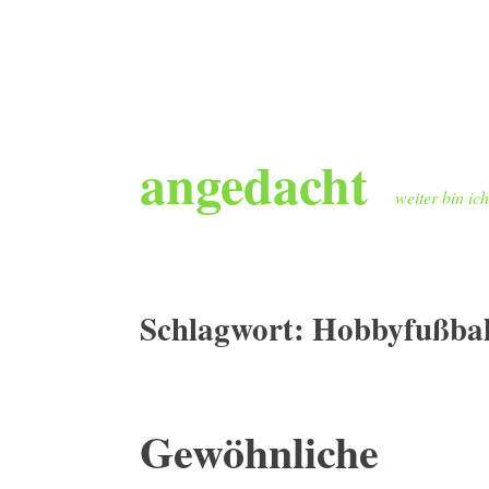
Zum
angedacht
Inhalt
springen
weiter bin ic
Schlagwort:
Hobbyfußbal
Gewöhnliche