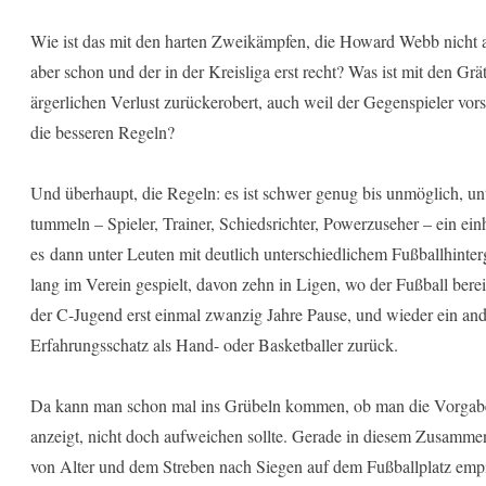
Wie ist das mit den harten Zweikämpfen, die Howard Webb nicht ab
aber schon und der in der Kreisliga erst recht? Was ist mit den G
ärgerlichen Verlust zurückerobert, auch weil der Gegenspieler vors
die besseren Regeln?
Und überhaupt, die Regeln: es ist schwer genug bis unmöglich, un
tummeln – Spieler, Trainer, Schiedsrichter, Powerzuseher – ein einh
es dann unter Leuten mit deutlich unterschiedlichem Fußballhinter
lang im Verein gespielt, davon zehn in Ligen, wo der Fußball bere
der C-Jugend erst einmal zwanzig Jahre Pause, und wieder ein ande
Erfahrungsschatz als Hand- oder Basketballer zurück.
Da kann man schon mal ins Grübeln kommen, ob man die Vorgabe,
anzeigt, nicht doch aufweichen sollte. Gerade in diesem Zusammenh
von Alter und dem Streben nach Siegen auf dem Fußballplatz empir