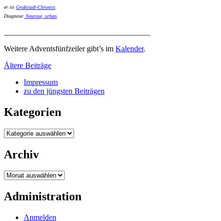
er ist
Großstadt-Chronist
.
Diagnose:
Neurose, urban
.
_____________________________________
Weitere Adventsfünfzeiler gibt’s im
Kalender
.
Beitragsnavigation
Ältere Beiträge
Impressum
zu den jüngsten Beiträgen
Kategorien
Kategorien
Archiv
Archiv
Administration
Anmelden