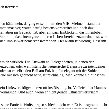
ich trotzdem.
chen hätte, nein, da ging es schon um den VfB. Vielmehr stand der
amtthemas vor, waren häufig bestens vorbereitet und noch dazu
entation im Gepäck, gab aber ein paar Einblicke in das Innenleben
m Publikum, das einem ganz anderen Lebensbereich zuzuordnen ist, war
nsamen Imbiss war bemerkenswert hoch. Der Mann ist wichtig. Dass ihn
t mich wirklich. Die Auswahl an Gelegenheiten, in denen der
u erzeugen, oder wenigstens die gegnerische Defensive zu irgendeiner
r, so er selbst den Ball am Fuß hat, ihn elegant mit der Sohle
ke mit sich gebracht hätte, ist reichhaltig. Man könnte ein hübsches
 ein Linksverteidiger, der zu oft ins Risiko geht. Vielleicht hat Hannes
verlässlich. Und auch, wenn er nicht gerade Elfmeter verursacht,
eine Partie in Wolfsburg so schlecht nicht war. Er ist insgesamt nicht