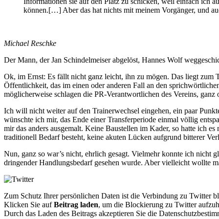
Informationen sie auf den Platz zu schicken, weil einfach ich 
können.[…] Aber das hat nichts mit meinem Vorgänger, und auc
Michael Reschke
Der Mann, der Jan Schindelmeiser abgelöst, Hannes Wolf weggeschic
Ok, im Ernst: Es fällt nicht ganz leicht, ihn zu mögen. Das liegt zum
Öffentlichkeit, das im einen oder anderen Fall an den sprichwörtlich
möglicherweise schlagen die PR-Verantwortlichen des Vereins, ganz 
Ich will nicht weiter auf den Trainerwechsel eingehen, ein paar Punkt
wünschte ich mir, das Ende einer Transferperiode einmal völlig entsp
mir das anders ausgemalt. Keine Baustellen im Kader, so hatte ich es
traditionell Bedarf besteht, keine akuten Lücken aufgrund bitterer Ver
Nun, ganz so war’s nicht, ehrlich gesagt. Vielmehr konnte ich nicht 
dringender Handlungsbedarf gesehen wurde. Aber vielleicht wollte m
Zum Schutz Ihrer persönlichen Daten ist die Verbindung zu Twitter b
Klicken Sie auf
Beitrag laden
, um die Blockierung zu Twitter aufzu
Durch das Laden des Beitrags akzeptieren Sie die Datenschutzbesti