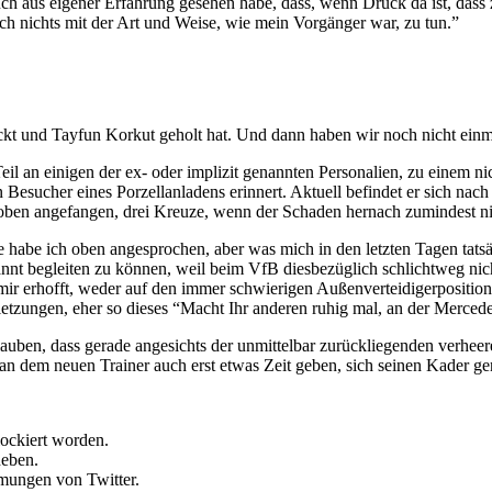
auch aus eigener Erfahrung gesehen habe, dass, wenn Druck da ist, das
h nichts mit der Art und Weise, wie mein Vorgänger war, zu tun.”
kt und Tayfun Korkut geholt hat. Und dann haben wir noch nicht einm
 Teil an einigen der ex- oder implizit genannten Personalien, zu einem n
en Besucher eines Porzellanladens erinnert. Aktuell befindet er sich n
oben angefangen, drei Kreuze, wenn der Schaden hernach zumindest ni
e habe ich oben angesprochen, aber was mich in den letzten Tagen tatsäc
annt begleiten zu können, weil beim VfB diesbezüglich schlichtweg nich
 mir erhofft, weder auf den immer schwierigen Außenverteidigerpositio
letzungen, eher so dieses “Macht Ihr anderen ruhig mal, an der Mercedes
glauben, dass gerade angesichts der unmittelbar zurückliegenden verhee
an dem neuen Trainer auch erst etwas Zeit geben, sich seinen Kader g
lockiert worden.
heben.
mmungen von Twitter.