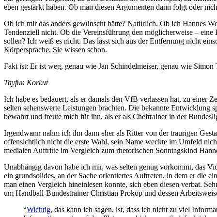
eben gestärkt haben. Ob man diesen Argumenten dann folgt oder nicht
Ob ich mir das anders gewünscht hätte? Natürlich. Ob ich Hannes Wo
Tendenziell nicht. Ob die Vereinsführung den möglicherweise – eine 
sollen? Ich weiß es nicht. Das lässt sich aus der Entfernung nicht ein
Körpersprache, Sie wissen schon.
Fakt ist: Er ist weg, genau wie Jan Schindelmeiser, genau wie Simon 
Tayfun Korkut
Ich habe es bedauert, als er damals den VfB verlassen hat, zu einer 
selten sehenswerte Leistungen brachten. Die bekannte Entwicklung spä
bewahrt und freute mich für ihn, als er als Cheftrainer in der Bundes
Irgendwann nahm ich ihn dann eher als Ritter von der traurigen Gesta
offensichtlich nicht die erste Wahl, sein Name weckte im Umfeld nic
medialen Auftritte im Vergleich zum rhetorischen Sonntagskind Hanne
Unabhängig davon habe ich mir, was selten genug vorkommt, das Video
ein grundsolides, an der Sache orientiertes Auftreten, in dem er die
man einen Vergleich hineinlesen konnte, sich eben diesen verbat. S
um Handball-Bundestrainer Christian Prokop und dessen Arbeitsweise
“
Wichtig
, das kann ich sagen, ist, dass ich nicht zu viel Info