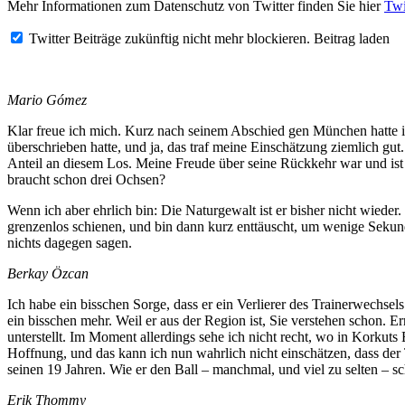
Mehr Informationen zum Datenschutz von Twitter finden Sie hier
Twi
Twitter Beiträge zukünftig nicht mehr blockieren.
Beitrag laden
Mario Gómez
Klar freue ich mich. Kurz nach seinem Abschied gen München hatte 
überschrieben hatte, und ja, das traf meine Einschätzung ziemlich gut
Anteil an diesem Los. Meine Freude über seine Rückkehr war und is
braucht schon drei Ochsen?
Wenn ich aber ehrlich bin: Die Naturgewalt ist er bisher nicht wied
grenzenlos schienen, und bin dann kurz enttäuscht, um wenige Sekunden 
nichts dagegen sagen.
Berkay Özcan
Ich habe ein bisschen Sorge, dass er ein Verlierer des Trainerwechsel
ein bisschen mehr. Weil er aus der Region ist, Sie verstehen schon. Erns
unterstellt. Im Moment allerdings sehe ich nicht recht, wo in Korkuts 
Hoffnung, und das kann ich nun wahrlich nicht einschätzen, dass der 
seinen 19 Jahren. Wie er den Ball – manchmal, und viel zu selten – sch
Erik Thommy