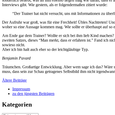
sonderlich beliebt, was an ihm ebenso liegen mag wie daran, dass er 
Interviews gibt. Wie gestern, als er folgendermaßen zitiert wurde:
“Der Trainer hat nicht versucht, uns mit Informationen zu überf
Der Aufruhr war groß, was für eine Frechheit! Übles Nachtreten! Und 
woher so eine Aussage kommen mag. Wie sollte er überhaupt auf so e
Am Ende gar dem Trainer? Wollte er sich bei ihm lieb Kind machen? Od
zweiten Satzes, dieses “Man merkt, dass er erfahren ist.” Fand ich nic
sowieso nicht.
Aber ich bin halt auch eher so der leichtgläubige Typ.
Benjamin Pavard
Träumchen. Großartige Entwicklung. Aber wem sage ich das? Wäre sc
muss, dass sein zur Schau getragenes Selbstbild ihm nicht irgendwann 
Beitragsnavigation
Ältere Beiträge
Impressum
zu den jüngsten Beiträgen
Kategorien