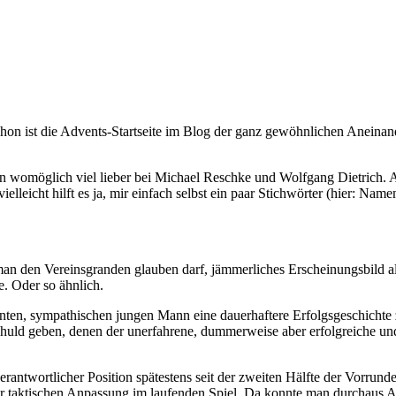
schon ist die Advents-Startseite im Blog der ganz gewöhnlichen Aneina
womöglich viel lieber bei Michael Reschke und Wolfgang Dietrich. Asc
elleicht hilft es ja, mir einfach selbst ein paar Stichwörter (hier: N
n den Vereinsgranden glauben darf, jämmerliches Erscheinungsbild als
. Oder so ähnlich.
igenten, sympathischen jungen Mann eine dauerhaftere Erfolgsgeschichte
uld geben, denen der unerfahrene, dummerweise aber erfolgreiche und n
verantwortlicher Position spätestens seit der zweiten Hälfte der Vorrun
er taktischen Anpassung im laufenden Spiel. Da konnte man durchaus As