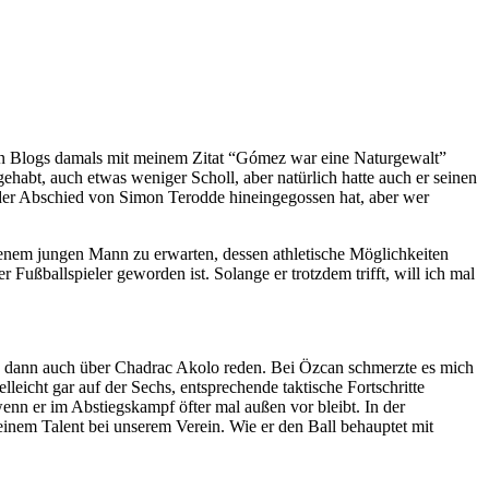
den Blogs damals mit meinem Zitat “Gómez war eine Naturgewalt”
ehabt, auch etwas weniger Scholl, aber natürlich hatte auch er seinen
der Abschied von Simon Terodde hineingegossen hat, aber wer
jenem jungen Mann zu erwarten, dessen athletische Möglichkeiten
 Fußballspieler geworden ist. Solange er trotzdem trifft, will ich mal
ssten dann auch über Chadrac Akolo reden. Bei Özcan schmerzte es mich
elleicht gar auf der Sechs, entsprechende taktische Fortschritte
 wenn er im Abstiegskampf öfter mal außen vor bleibt. In der
seinem Talent bei unserem Verein. Wie er den Ball behauptet mit