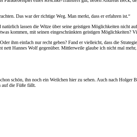
als Paradebeispiel eines Reschke-Transfers gilt, neben Andreas Beck, d
rachten. Das war der richtige Weg. Man merkt, dass er erfahren ist.“
natürlich lassen die Witze über seine geistigen Möglichkeiten nicht a
twas kommen, mit seinen eingeschränkten geistigen Möglichkeiten? Viel
er ihm einfach nur recht geben? Fand er vielleicht, dass die Strategie
ht nett Hannes Wolf gegenüber. Mittlerweile glaube ich nicht mal mehr, 
hon schön, ihn noch ein Weilchen hier zu sehen. Auch nach Holger B
auf die Füße fällt.