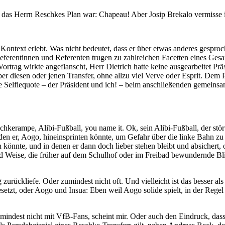
n das Herrn Reschkes Plan war: Chapeau! Aber Josip Brekalo vermisse 
Kontext erlebt. Was nicht bedeutet, dass er über etwas anderes gespro
eferentinnen und Referenten trugen zu zahlreichen Facetten eines Ges
trag wirkte angeflanscht, Herr Dietrich hatte keine ausgearbeitet Präs
ber diesen oder jenen Transfer, ohne allzu viel Verve oder Esprit. De
 die Selfiequote – der Präsident und ich! – beim anschließenden gemei
kerampe, Alibi-Fußball, you name it. Ok, sein Alibi-Fußball, der stör
 den er, Aogo, hineinsprinten könnte, um Gefahr über die linke Bahn z
nte, und in denen er dann doch lieber stehen bleibt und absichert, ode
nd Weise, die früher auf dem Schulhof oder im Freibad bewundernde Blic
g zurückliefe. Oder zumindest nicht oft. Und vielleicht ist das besser als
setzt, oder Aogo und Insua: Eben weil Aogo solide spielt, in der Regel 
mindest nicht mit VfB-Fans, scheint mir. Oder auch den Eindruck, dass s