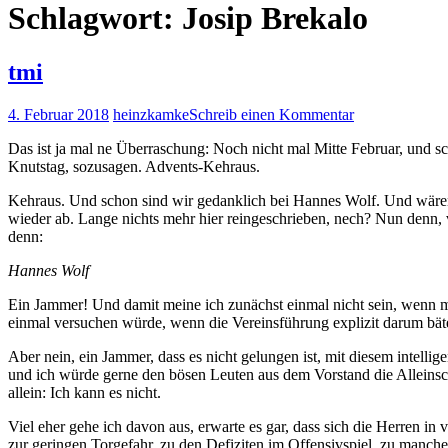
Schlagwort:
Josip Brekalo
tmi
4. Februar 2018
heinzkamke
Schreib einen Kommentar
Das ist ja mal ne Überraschung: Noch nicht mal Mitte Februar, und 
Knutstag, sozusagen. Advents-Kehraus.
Kehraus. Und schon sind wir gedanklich bei Hannes Wolf. Und wären 
wieder ab. Lange nichts mehr hier reingeschrieben, nech? Nun denn, vi
denn:
Hannes Wolf
Ein Jammer! Und damit meine ich zunächst einmal nicht sein, wenn ma
einmal versuchen würde, wenn die Vereinsführung explizit darum bäte
Aber nein, ein Jammer, dass es nicht gelungen ist, mit diesem intell
und ich würde gerne den bösen Leuten aus dem Vorstand die Alleinsch
allein: Ich kann es nicht.
Viel eher gehe ich davon aus, erwarte es gar, dass sich die Herren in 
zur geringen Torgefahr, zu den Defiziten im Offensivspiel, zu manch