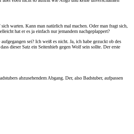
er aber eben nicht so auftritt wie Aogo und keine unverschämten
uf sich warten. Kann man natürlich mal machen. Oder man fragt sich,
leicht hat er es ja einfach nur jemandem nachgeplappert?
 aufgegangen sei? Ich weiß es nicht. Ja, ich habe gezuckt ob des
dass dieser Satz ein Seitenhieb gegen Wolf sein sollte. Der erste
adstubers abzusehendem Abgang. Der, also Badstuber, aufpassen