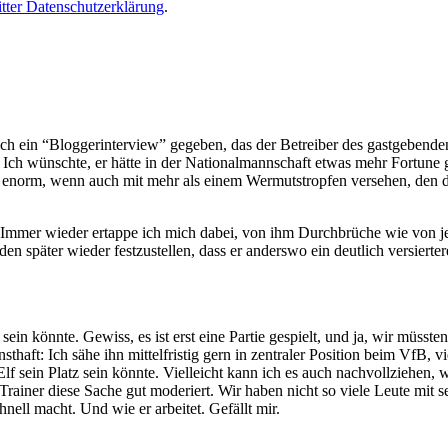
tter Datenschutzerklärung
.
ich ein “Bloggerinterview” gegeben, das der Betreiber des gastgeben
. Ich wünschte, er hätte in der Nationalmannschaft etwas mehr Fortune g
t enorm, wenn auch mit mehr als einem Wermutstropfen versehen, den 
er. Immer wieder ertappe ich mich dabei, von ihm Durchbrüche wie von 
später wieder festzustellen, dass er anderswo ein deutlich versierterer
s sein könnte. Gewiss, es ist erst eine Partie gespielt, und ja, wir mü
thaft: Ich sähe ihn mittelfristig gern in zentraler Position beim VfB, vi
Elf sein Platz sein könnte. Vielleicht kann ich es auch nachvollziehen,
Trainer diese Sache gut moderiert. Wir haben nicht so viele Leute mit 
nell macht. Und wie er arbeitet. Gefällt mir.