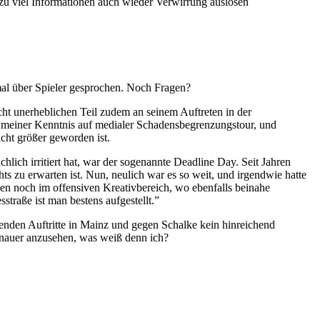
s zu viel Informationen auch wieder Verwirrung auslösen
al über Spieler gesprochen. Noch Fragen?
icht unerheblichen Teil zudem an seinem Auftreten in der
ach meiner Kenntnis auf medialer Schadensbegrenzungstour, und
cht größer geworden ist.
hlich irritiert hat, war der sogenannte Deadline Day. Seit Jahren
ts zu erwarten ist. Nun, neulich war es so weit, und irgendwie hatte
nen noch im offensiven Kreativbereich, wo ebenfalls beinahe
straße ist man bestens aufgestellt.”
renden Auftritte in Mainz und gegen Schalke kein hinreichend
enauer anzusehen, was weiß denn ich?