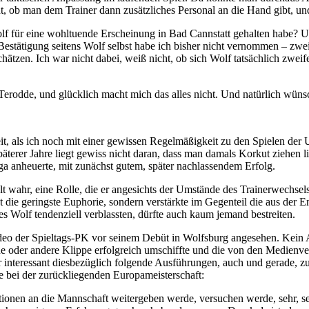
, ob man dem Trainer dann zusätzliches Personal an die Hand gibt, und
lf für eine wohltuende Erscheinung in Bad Cannstatt gehalten habe? U
Bestätigung seitens Wolf selbst habe ich bisher nicht vernommen – zw
schätzen. Ich war nicht dabei, weiß nicht, ob sich Wolf tatsächlich zwe
Terodde, und glücklich macht mich das alles nicht. Und natürlich wünsc
Zeit, als ich noch mit einer gewissen Regelmäßigkeit zu den Spielen de
terer Jahre liegt gewiss nicht daran, dass man damals Korkut ziehen li
liga anheuerte, mit zunächst gutem, später nachlassendem Erfolg.
lt wahr, eine Rolle, die er angesichts der Umstände des Trainerwechse
ht die geringste Euphorie, sondern verstärkte im Gegenteil die aus de
s Wolf tendenziell verblassten, dürfte auch kaum jemand bestreiten.
 der Spieltags-PK vor seinem Debüt in Wolfsburg angesehen. Kein Auft
 eine oder andere Klippe erfolgreich umschiffte und die von den Medienv
ehr interessant diesbezüglich folgende Ausführungen, auch und gerade
 bei der zurückliegenden Europameisterschaft:
rmationen an die Mannschaft weitergeben werde, versuchen werde, sehr, s