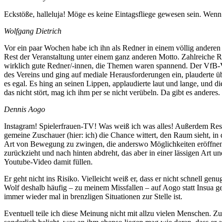
Eckstöße, halleluja! Möge es keine Eintagsfliege gewesen sein. Wen
Wolfgang Dietrich
Vor ein paar Wochen habe ich ihn als Redner in einem völlig anderen 
Rest der Veranstaltung unter einem ganz anderen Motto. Zahlreiche R
wirklich gute Redner/-innen, die Themen waren spannend. Der VfB-Vor
des Vereins und ging auf mediale Herausforderungen ein, plauderte ü
es egal. Es hing an seinen Lippen, applaudierte laut und lange, und
das nicht stört, mag ich ihm per se nicht verübeln. Da gibt es anderes.
Dennis Aogo
Instagram! Spielerfrauen-TV! Was weiß ich was alles! Außerdem Resch
gemeine Zuschauer (hier: ich) die Chance wittert, den Raum sieht, in
Art von Bewegung zu zwingen, die anderswo Möglichkeiten eröffnen kön
zurückzieht und nach hinten abdreht, das aber in einer lässigen Art u
Youtube-Video damit füllen.
Er geht nicht ins Risiko. Vielleicht weiß er, dass er nicht schnell genu
Wolf deshalb häufig – zu meinem Missfallen – auf Aogo statt Insua ge
immer wieder mal in brenzligen Situationen zur Stelle ist.
Eventuell teile ich diese Meinung nicht mit allzu vielen Menschen. Zu