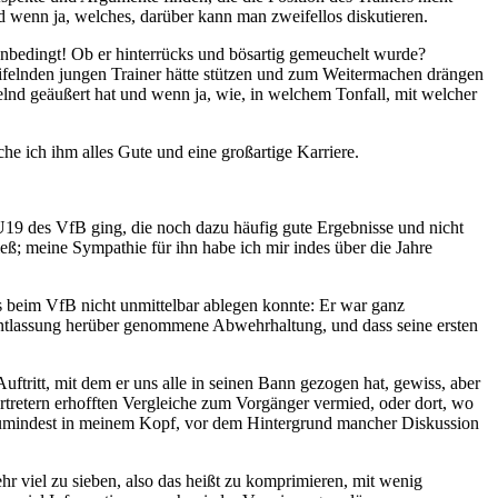
 wenn ja, welches, darüber kann man zweifellos diskutieren.
nbedingt! Ob er hinterrücks und bösartig gemeuchelt wurde?
eifelnden jungen Trainer hätte stützen und zum Weitermachen drängen
ifelnd geäußert hat und wenn ja, wie, in welchem Tonfall, mit welcher
he ich ihm alles Gute und eine großartige Karriere.
r U19 des VfB ging, die noch dazu häufig gute Ergebnisse und nicht
eß; meine Sympathie für ihn habe ich mir indes über die Jahre
ls beim VfB nicht unmittelbar ablegen konnte: Er war ganz
r Entlassung herüber genommene Abwehrhaltung, und dass seine ersten
ritt, mit dem er uns alle in seinen Bann gezogen hat, gewiss, aber
ertretern erhofften Vergleiche zum Vorgänger vermied, oder dort, wo
, zumindest in meinem Kopf, vor dem Hintergrund mancher Diskussion
ehr viel zu sieben, also das heißt zu komprimieren, mit wenig