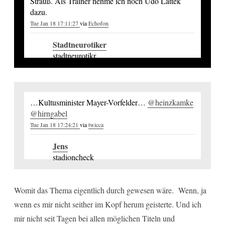
Strauß. Als Trainer nehme ich noch Udo Lattek
dazu.
Tue Jan 18 17:11:27
via
Echofon
Stadtneurotiker
stadtneurotikr
…Kultusminister Mayer-Vorfelder…
@heinzkamke
@hirngabel
Tue Jan 18 17:24:21
via
twicca
Jens
stadioncheck
Womit das Thema eigentlich durch gewesen wäre. Wenn, ja
wenn es mir nicht seither im Kopf herum geisterte. Und ich
mir nicht seit Tagen bei allen möglichen Titeln und