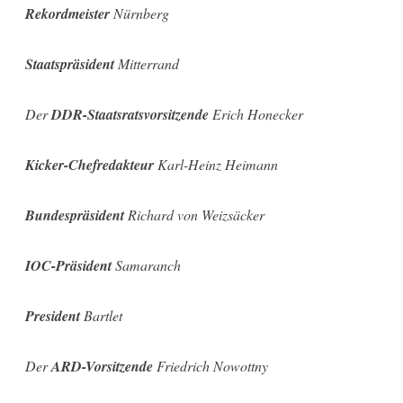
Rekordmeister
Nürnberg
Staatspräsident
Mitterrand
Der
DDR-Staatsratsvorsitzende
Erich Honecker
Kicker-Chefredakteur
Karl-Heinz Heimann
Bundespräsident
Richard von Weizsäcker
IOC-Präsident
Samaranch
President
Bartlet
Der
ARD-Vorsitzende
Friedrich Nowottny