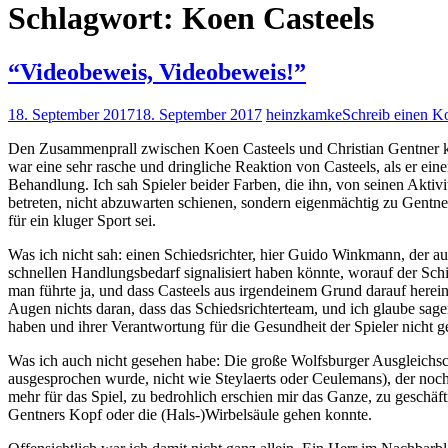
Schlagwort:
Koen Casteels
“Videobeweis, Videobeweis!”
18. September 2017
18. September 2017
heinzkamke
Schreib einen 
Den Zusammenprall zwischen Koen Casteels und Christian Gentner kon
war eine sehr rasche und dringliche Reaktion von Casteels, als er 
Behandlung. Ich sah Spieler beider Farben, die ihn, von seinen Aktivi
betreten, nicht abzuwarten schienen, sondern eigenmächtig zu Gentne
für ein kluger Sport sei.
Was ich nicht sah: einen Schiedsrichter, hier Guido Winkmann, der auf
schnellen Handlungsbedarf signalisiert haben könnte, worauf der Schied
man führte ja, und dass Casteels aus irgendeinem Grund darauf herein
Augen nichts daran, dass das Schiedsrichterteam, und ich glaube sagen
haben und ihrer Verantwortung für die Gesundheit der Spieler nicht 
Was ich auch nicht gesehen habe: Die große Wolfsburger Ausgleichs
ausgesprochen wurde, nicht wie Steylaerts oder Ceulemans), der noch 
mehr für das Spiel, zu bedrohlich erschien mir das Ganze, zu geschäft
Gentners Kopf oder die (Hals-)Wirbelsäule gehen konnte.