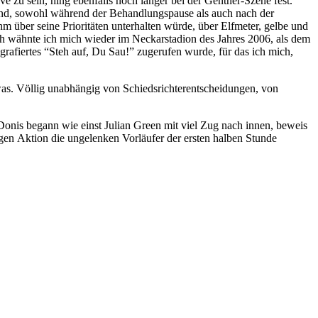
e zu sein, hing ebenfalls noch länger bei der Gentner-Szene fest.
and, sowohl während der Behandlungspause als auch nach der
ihm über seine Prioritäten unterhalten würde, über Elfmeter, gelbe und
ch wähnte ich mich wieder im Neckarstadion des Jahres 2006, als dem
afiertes “Steh auf, Du Sau!” zugerufen wurde, für das ich mich,
was. Völlig unabhängig von Schiedsrichterentscheidungen, von
 Donis begann wie einst Julian Green mit viel Zug nach innen, beweis
igen Aktion die ungelenken Vorläufer der ersten halben Stunde