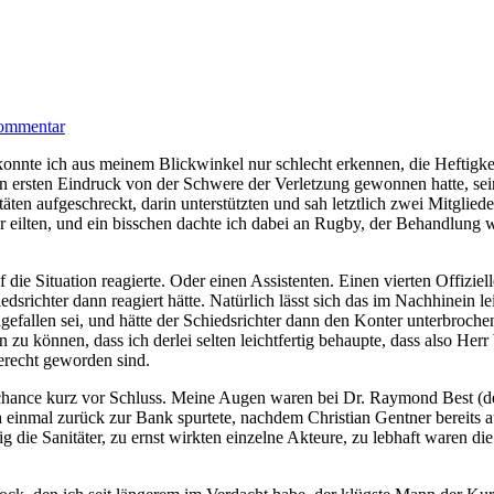
Kommentar
nte ich aus meinem Blickwinkel nur schlecht erkennen, die Heftigkeit
einen ersten Eindruck von der Schwere der Verletzung gewonnen hatte, 
täten aufgeschreckt, darin unterstützten und sah letztlich zwei Mitglie
r eilten, und ein bisschen dachte ich dabei an Rugby, der Behandlung
 die Situation reagierte. Oder einen Assistenten. Einen vierten Offizie
srichter dann reagiert hätte. Natürlich lässt sich das im Nachhinein le
gefallen sei, und hätte der Schiedsrichter dann den Konter unterbroche
 zu können, dass ich derlei selten leichtfertig behaupte, dass also Her
gerecht geworden sind.
chance kurz vor Schluss. Meine Augen waren bei Dr. Raymond Best (de
einmal zurück zur Bank spurtete, nachdem Christian Gentner bereits au
ig die Sanitäter, zu ernst wirkten einzelne Akteure, zu lebhaft waren 