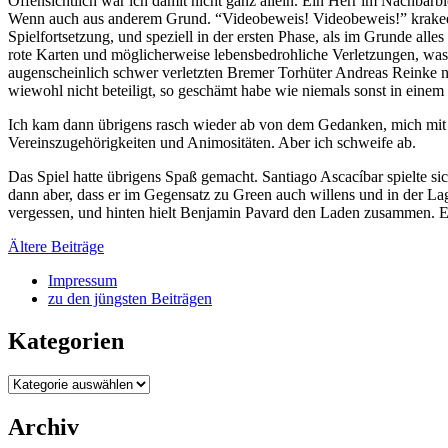
Offensichtlich war ich damit nicht ganz allein. Ein Herr im Nachbarbl
Wenn auch aus anderem Grund. “Videobeweis! Videobeweis!” krakeelt
Spielfortsetzung, und speziell in der ersten Phase, als im Grunde alle
rote Karten und möglicherweise lebensbedrohliche Verletzungen, was 
augenscheinlich schwer verletzten Bremer Torhüter Andreas Reinke n
wiewohl nicht beteiligt, so geschämt habe wie niemals sonst in einem
Ich kam dann übrigens rasch wieder ab von dem Gedanken, mich mit i
Vereinszugehörigkeiten und Animositäten. Aber ich schweife ab.
Das Spiel hatte übrigens Spaß gemacht. Santiago Ascacíbar spielte si
dann aber, dass er im Gegensatz zu Green auch willens und in der La
vergessen, und hinten hielt Benjamin Pavard den Laden zusammen. E
Beitragsnavigation
Ältere Beiträge
Impressum
zu den jüngsten Beiträgen
Kategorien
Kategorien
Archiv