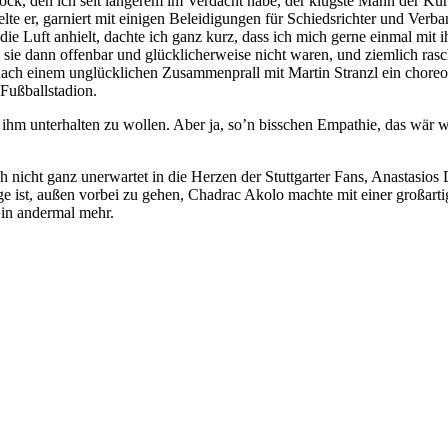
ock, den ich seit längerem im Verdacht habe, der klügste Mann der Kurv
e er, garniert mit einigen Beleidigungen für Schiedsrichter und Verb
s die Luft anhielt, dachte ich ganz kurz, dass ich mich gerne einmal mit 
sie dann offenbar und glücklicherweise nicht waren, und ziemlich ras
ach einem unglücklichen Zusammenprall mit Martin Stranzl ein choreogr
 Fußballstadion.
hm unterhalten zu wollen. Aber ja, so’n bisschen Empathie, das wär 
ch nicht ganz unerwartet in die Herzen der Stuttgarter Fans, Anastasios
ge ist, außen vorbei zu gehen, Chadrac Akolo machte mit einer großart
in andermal mehr.