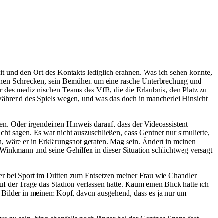
 und den Ort des Kontakts lediglich erahnen. Was ich sehen konnte,
seinen Schrecken, sein Bemühen um eine rasche Unterbrechung und
der des medizinischen Teams des VfB, die die Erlaubnis, den Platz zu
 während des Spiels wegen, und was das doch in mancherlei Hinsicht
llen. Oder irgendeinen Hinweis darauf, dass der Videoassistent
icht sagen. Es war nicht auszuschließen, dass Gentner nur simulierte,
n, wäre er in Erklärungsnot geraten. Mag sein. Ändert in meinen
r Winkmann und seine Gehilfen in dieser Situation schlichtweg versagt
r bei Sport im Dritten zum Entsetzen meiner Frau wie Chandler
f der Trage das Stadion verlassen hatte. Kaum einen Blick hatte ich
die Bilder in meinem Kopf, davon ausgehend, dass es ja nur um