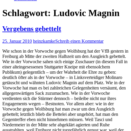
Schlagwort:
Ludovic Magnin
Vergebens gebettelt
25. Januar 2010
heinzkamke
Schreib einen Kommentar
Wie schon in der Vorwoche gegen Wolfsburg hat der VfB gestern in
Freiburg ab Mitte der zweiten Halbzeit um den Ausgleich gebettelt.
Wie in der Vorwoche sahen sich einige Zuschauer (in diesem Fall in
einer alteingesessenen Stuttgarter Kneipe mit ebensolchem
Publikum) gelegentlich – um der Wahrheit die Ehre zu geben:
deutlich öfter als in der Vorwoche – in Linksverteidiger Molinaro
getäuscht und wähnten Ludovic Magnin auf dem Platz. Wie in der
Vorwoche hat man es bei zahlreichen Gelegenheiten versäumt, den
allgegenwärtigen Sack zuzumachen. Wie in der Vorwoche
verdienten sich die Stürmer dennoch – beileibe nicht nur ihres
Engagements wegen – Bestnoten. Vor allem aber: wie in der
Vorwoche gegen Wolfsburg hat man zwar um den Ausgleich
gebettelt; letztlich blieb die Bettelei aber ungehört, hat man den
Gegentreffer eben nicht hinnehmen müssen. Weil Tasci und
Niedermeier in der Mitte sehr abgeklärt agierten und Ruhe
ausstrahlten, weil Freiburg nicht torgefährlich genug war, weil der