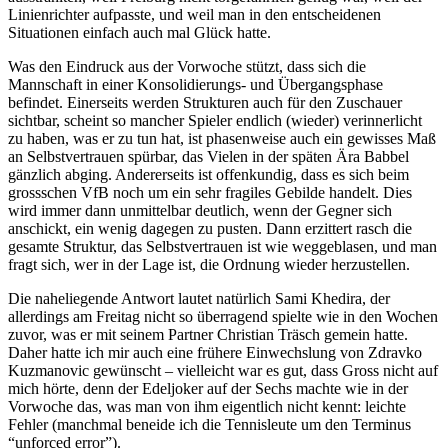
Linienrichter aufpasste, und weil man in den entscheidenen
Situationen einfach auch mal Glück hatte.
Was den Eindruck aus der Vorwoche stützt, dass sich die
Mannschaft in einer Konsolidierungs- und Übergangsphase
befindet. Einerseits werden Strukturen auch für den Zuschauer
sichtbar, scheint so mancher Spieler endlich (wieder) verinnerlicht
zu haben, was er zu tun hat, ist phasenweise auch ein gewisses Maß
an Selbstvertrauen spürbar, das Vielen in der späten Ära Babbel
gänzlich abging. Andererseits ist offenkundig, dass es sich beim
grossschen VfB noch um ein sehr fragiles Gebilde handelt. Dies
wird immer dann unmittelbar deutlich, wenn der Gegner sich
anschickt, ein wenig dagegen zu pusten. Dann erzittert rasch die
gesamte Struktur, das Selbstvertrauen ist wie weggeblasen, und man
fragt sich, wer in der Lage ist, die Ordnung wieder herzustellen.
Die naheliegende Antwort lautet natürlich Sami Khedira, der
allerdings am Freitag nicht so überragend spielte wie in den Wochen
zuvor, was er mit seinem Partner Christian Träsch gemein hatte.
Daher hatte ich mir auch eine frühere Einwechslung von Zdravko
Kuzmanovic gewünscht – vielleicht war es gut, dass Gross nicht auf
mich hörte, denn der Edeljoker auf der Sechs machte wie in der
Vorwoche das, was man von ihm eigentlich nicht kennt: leichte
Fehler (manchmal beneide ich die Tennisleute um den Terminus
“unforced error”).