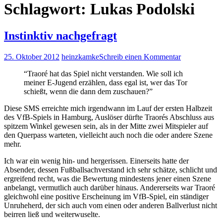
Schlagwort:
Lukas Podolski
Instinktiv nachgefragt
25. Oktober 2012
heinzkamke
Schreib einen Kommentar
“Traoré hat das Spiel nicht verstanden. Wie soll ich
meiner E-Jugend erzählen, dass egal ist, wer das Tor
schießt, wenn die dann dem zuschauen?”
Diese SMS erreichte mich irgendwann im Lauf der ersten Halbzeit
des VfB-Spiels in Hamburg, Auslöser dürfte Traorés Abschluss aus
spitzem Winkel gewesen sein, als in der Mitte zwei Mitspieler auf
den Querpass warteten, vielleicht auch noch die oder andere Szene
mehr.
Ich war ein wenig hin- und hergerissen. Einerseits hatte der
Absender, dessen Fußballsachverstand ich sehr schätze, schlicht und
ergreifend recht, was die Bewertung mindestens jener einen Szene
anbelangt, vermutlich auch darüber hinaus. Andererseits war Traoré
gleichwohl eine positive Erscheinung im VfB-Spiel, ein ständiger
Unruheherd, der sich auch vom einen oder anderen Ballverlust nicht
beirren ließ und weiterwuselte.