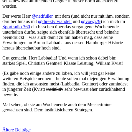
selbstbewusst auftretenden Gegner in dieser Form attackiert zu
werden.
Der werte Herr
@nedfuller
, mit dem (und nicht nur mit ihm, sondern
darüber hinaus mit
@direktvrwandelt
und
@voegi79
) ich mich im
Sportradio 360
ein bisschen über das vergangene Wochenende
unterhalten durfte, zeigte sich ebenfalls überrascht und beinahe
beeindruckt – was auch damit zu tun haben mag, dass seine
Erwartungen an Bruno Labbadia aus dessen Hamburger Historie
heraus überschaubar hoch sind.
Gut gemacht, Herr Labbadia! Und wenn ich schon dabei bin:
starkes Spiel, Christian Gentner! Klasse Leistung, William Kvist!
(Es gäbe noch einige andere zu loben, ich will jetzt gar keine
weiteren Beispiele nennen – heute sollen mal diejenigen Erwähnung
finden, die ich ansonsten meist (Labbadia, Gentner) oder zumindest
in jüngerer Zeit (Kvist)
instinktiv
sehr bewusst eher zurückhaltend
bewerte.
Mal sehen, ob sie am Wochenende auch dem Meistertrainer
gewachsen sind. Dem instinktsicheren Strategen.
Beitragsnavigation
Ältere Beiträge