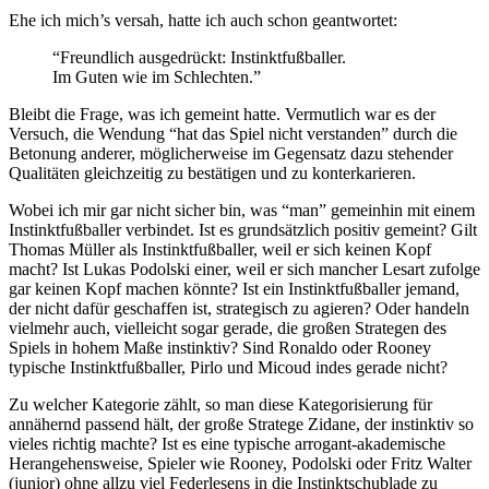
Ehe ich mich’s versah, hatte ich auch schon geantwortet:
“Freundlich ausgedrückt: Instinktfußballer.
Im Guten wie im Schlechten.”
Bleibt die Frage, was ich gemeint hatte. Vermutlich war es der
Versuch, die Wendung “hat das Spiel nicht verstanden” durch die
Betonung anderer, möglicherweise im Gegensatz dazu stehender
Qualitäten gleichzeitig zu bestätigen und zu konterkarieren.
Wobei ich mir gar nicht sicher bin, was “man” gemeinhin mit einem
Instinktfußballer verbindet. Ist es grundsätzlich positiv gemeint? Gilt
Thomas Müller als Instinktfußballer, weil er sich keinen Kopf
macht? Ist Lukas Podolski einer, weil er sich mancher Lesart zufolge
gar keinen Kopf machen könnte? Ist ein Instinktfußballer jemand,
der nicht dafür geschaffen ist, strategisch zu agieren? Oder handeln
vielmehr auch, vielleicht sogar gerade, die großen Strategen des
Spiels in hohem Maße instinktiv? Sind Ronaldo oder Rooney
typische Instinktfußballer, Pirlo und Micoud indes gerade nicht?
Zu welcher Kategorie zählt, so man diese Kategorisierung für
annähernd passend hält, der große Stratege Zidane, der instinktiv so
vieles richtig machte? Ist es eine typische arrogant-akademische
Herangehensweise, Spieler wie Rooney, Podolski oder Fritz Walter
(junior) ohne allzu viel Federlesens in die Instinktschublade zu