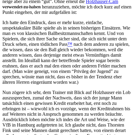
neige aber zu einem “gut”. Ohne erneut die
Holzhauser-Cam
verwendet zu haben
heranzuziehen, möchte ich doch kurz auf einen
Punkt eingehen, der mir aufgefallen ist:
Ich hatte den Eindruck, dass er mehr kurze, einfache,
unspektakuläre Bälle spielte als in seinen bisherigen Einsätzen. Wie
man es von klassischen Ballbesitzmannschaften kennt. Und von
Spielern, die sich ihrer Sache sicher sind, die sich nicht unter dem
Druck sehen, einen tödlichen Pass
™
nach dem anderen zu spielen,
die wissen, dass sie den Ball gleich wieder bekommen, weil die
anderen wissen, dass derjenige meist etwas Vernünftiges damit
anstellt. Im Idealfall kann der betreffende Spieler sogar bereits
erahnen, dass er auch mal den einen oder anderen Fehler machen
darf. (Man wäre geneigt, von einem “Privileg der Jugend” zu
sprechen, wüsste man nicht, dass es bisher in der Tendenz eher
älteren Herren eingeräumt worden war.)
Nun zögere ich sehr, dem Trainer mit Blick auf Holzhauser ein Lob
auszusprechen, zumal der Nachweis, dass sich der junge Mann
tatsächlich einen gewissen Kredit erarbeitet hat, erst noch zu
erbringen ist – wiewohl ich es vorzöge, wenn der Kreditrahmen bis
auf Weiteres nicht in Anspruch genommen zu werden bräuchte.
Ausdrücklich loben möchte ich indes die Art und Weise, wie der
VfB in Hamburg aufgetreten ist. Ich glaube nicht, dass Thorsten
Fink und seine Mannen damit gerechnet hatten, von einem derart