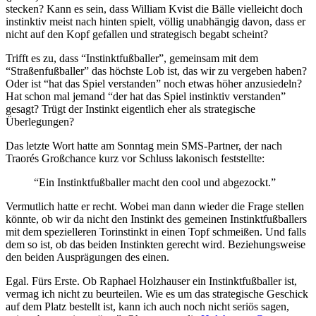
stecken? Kann es sein, dass William Kvist die Bälle vielleicht doch
instinktiv meist nach hinten spielt, völlig unabhängig davon, dass er
nicht auf den Kopf gefallen und strategisch begabt scheint?
Trifft es zu, dass “Instinktfußballer”, gemeinsam mit dem
“Straßenfußballer” das höchste Lob ist, das wir zu vergeben haben?
Oder ist “hat das Spiel verstanden” noch etwas höher anzusiedeln?
Hat schon mal jemand “der hat das Spiel instinktiv verstanden”
gesagt? Trügt der Instinkt eigentlich eher als strategische
Überlegungen?
Das letzte Wort hatte am Sonntag mein SMS-Partner, der nach
Traorés Großchance kurz vor Schluss lakonisch feststellte:
“Ein Instinktfußballer macht den cool und abgezockt.”
Vermutlich hatte er recht. Wobei man dann wieder die Frage stellen
könnte, ob wir da nicht den Instinkt des gemeinen Instinktfußballers
mit dem spezielleren Torinstinkt in einen Topf schmeißen. Und falls
dem so ist, ob das beiden Instinkten gerecht wird. Beziehungsweise
den beiden Ausprägungen des einen.
Egal. Fürs Erste. Ob Raphael Holzhauser ein Instinktfußballer ist,
vermag ich nicht zu beurteilen. Wie es um das strategische Geschick
auf dem Platz bestellt ist, kann ich auch noch nicht seriös sagen,