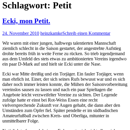
Schlagwort:
Petit
Ecki, mon Petit.
24. November 2010
heinzkamke
Schreib einen Kommentar
Wir waren mit einer jungen, halbwegs talentierten Mannschaft
ziemlich schlecht in die Saison gestartet, der angestrebte Aufstieg
drohte bereits früh in weite Ferne zu rücken. So trieb irgendjemand
aus dem Umfeld des stets etwas zu ambitionierten Vereins irgendwo
ein paar D-Mark auf und hielt sie Ecki unter die Nase.
Ecki war Mitte dreißig und ein Torjäger. Ein fauler Torjäger, wenn
man ehrlich ist. Einer, der sich seines Rufs bewusst war und es sich
daher noch immer leisten konnte, die Mühen der Saisonvorbereitung
vereinslos sausen zu lassen und nach ein paar Spieltagen die
Angebote leicht verzweifelter Vereine zu sichten. Der Legende
zufolge hatte er einst bei Rot-Weiss Essen eine recht
vielversprechende Zukunft vor Augen gehabt, die dann aber den
Umständen zum Opfer fiel. Später pendelte er im südbadischen
Amateurfußball zwischen Kreis- und Oberliga, mitunter in
unmittelbarer Folge.