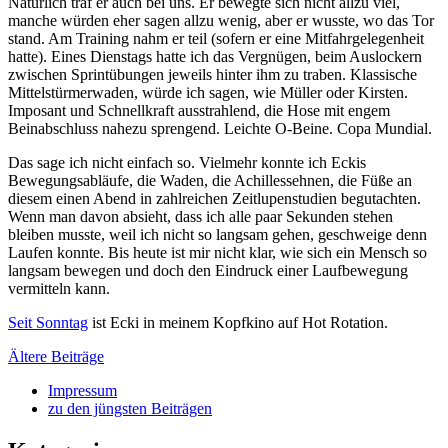
Natürlich traf er auch bei uns. Er bewegte sich nicht allzu viel,
manche würden eher sagen allzu wenig, aber er wusste, wo das Tor
stand. Am Training nahm er teil (sofern er eine Mitfahrgelegenheit
hatte). Eines Dienstags hatte ich das Vergnügen, beim Auslockern
zwischen Sprintübungen jeweils hinter ihm zu traben. Klassische
Mittelstürmerwaden, würde ich sagen, wie Müller oder Kirsten.
Imposant und Schnellkraft ausstrahlend, die Hose mit engem
Beinabschluss nahezu sprengend. Leichte O-Beine. Copa Mundial.
Das sage ich nicht einfach so. Vielmehr konnte ich Eckis
Bewegungsabläufe, die Waden, die Achillessehnen, die Füße an
diesem einen Abend in zahlreichen Zeitlupenstudien begutachten.
Wenn man davon absieht, dass ich alle paar Sekunden stehen
bleiben musste, weil ich nicht so langsam gehen, geschweige denn
Laufen konnte. Bis heute ist mir nicht klar, wie sich ein Mensch so
langsam bewegen und doch den Eindruck einer Laufbewegung
vermitteln kann.
Seit Sonntag
ist Ecki in meinem Kopfkino auf Hot Rotation.
Beitragsnavigation
Ältere Beiträge
Impressum
zu den jüngsten Beiträgen