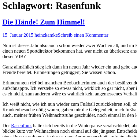
Schlagwort:
Rasenfunk
Die Hände! Zum Himmel!
15. Januar 2015
heinzkamke
Schreib einen Kommentar
Nun ist dieses Jahr also auch schon wieder zwei Wochen alt, und im 
einen neuen Sportdirektor bekommen hat, war nicht zu überlesen; ans
dieser VfB?
Ganz allmählich stieg ich dann im neuen Jahr wieder ein und gebe au
Freude bereitet. Erinnerungen getriggert, Sie wissen schon.
Erinnerungen rief bei manchen BeobachterInnen auch der bestürzende 
aufschnappte. Ich verstehe so etwas nicht, wirklich so gar nicht, ab
es eh nicht, zum anderen wäre es wahrlich kein angemessenes Verhal
Ich weiß nicht, wie ich nun wieder zum Fußball zurückkehren soll, 
Krankenbesuche nötig waren, gaben mir die Gelegenheit, mich fußball
auch, meiner frühen Weihnachtsruhe geschuldet, noch einmal in den l
Der
Rasenfunk
hatte sich bereits in die Winterpause verabschiedet, 
blickte kurz vor Weihnachten noch einmal auf die jüngsten Entsche
einer Pressekonferenz, in der er, dem Zusammenschnitt zufolge, die Sc