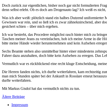
Doch zurück zur eigentlichen, bisher noch gar nicht formulierten Fra
denn selbst erlebt. Ob es doch am Drogenauto lag? Ich weiß es nicht,
Was ich aber weiß: plötzlich stand ein halbes Dutzend uniformierte
Gewissen war rein, und so ließ ich es zwar zähneknirschend, aber doch
gesichert schien – über mich ergehen.
Ich war bestrebt, das Procedere möglichst rasch hinter mich zu bring
Taschen meiner Jeans zu vereinfachen, hob ich meine Arme in die Höh
bitte meine Hände wieder herunternehmen und kein Aufsehen erregen
Sechs Beamte stehen also unmittelbar hinter einer mindestens zehns
Fahrer dazu anzuhalten, doch bitte kein Aufsehen zu erregen. Das Le
Vermutlich war es rückblickend eine recht kluge Entscheidung, mein
Die Herren fanden nichts, ich durfte weiterfahren, kam rechtzeitig zu
man mich Stunden später bei der Ankunft in Rosslare erneut herauszo
durfte weiterfahren.
Mit Markus Gisdol hat das vermutlich nichts zu tun.
Beitragsnavigation
Ältere Beiträge
Impressum