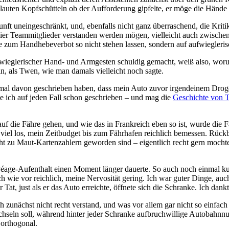
 lauten Kopfschütteln ob der Aufforderung gipfelte, er möge die Hände 
nft uneingeschränkt, und, ebenfalls nicht ganz überraschend, die Krit
ie vier Teammitglieder verstanden werden mögen, vielleicht auch zwische
age zum Handhebeverbot so nicht stehen lassen, sondern auf aufwiegler
ieglerischer Hand- und Armgesten schuldig gemacht, weiß also, worum 
n, als Twen, wie man damals vielleicht noch sagte.
mal davon geschrieben haben, dass mein Auto zuvor irgendeinem Drogen
be ich auf jeden Fall schon geschrieben – und mag die
Geschichte von 
auf die Fähre gehen, und wie das in Frankreich eben so ist, wurde die
u viel los, mein Zeitbudget bis zum Fährhafen reichlich bemessen. Rüc
nicht zu Maut-Kartenzahlern geworden sind – eigentlich recht gern moch
 Péage-Aufenthalt einen Moment länger dauerte. So auch noch einmal ku
h wie vor reichlich, meine Nervosität gering. Ich war guter Dinge, auch
Tat, just als er das Auto erreichte, öffnete sich die Schranke. Ich dankt
ich zunächst nicht recht verstand, und was vor allem gar nicht so einfach
hseln soll, während hinter jeder Schranke aufbruchwillige Autobahnnut
 orthogonal.