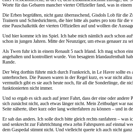
Worte für das Gebaren mancher vierter Offizieller fand, was in einem
Die Erben begrüßten, nicht ganz überraschend, Gisdols Lob für die Zu
Trainern und Schiedsrichtern, die hier bitte als partes pro toto für d
eine Pauschalkritik der vierten Offiziellen auf und wollten die Auss
Und hier komme ich ins Spiel. Ich habe mich nämlich auch schon aufw
schon in jungen Jahren. Mitte der Neunziger, um etwas genauer zu sei
Als Twen fuhr ich in einem Renault 5 nach Irland. Ich mag schon ein
angehalten und kontrolliert wurde. Von besagtem Irlandaufenthalt ha
Rande.
Der Weg dorthin führte mich durch Frankreich, in Le Havre sollte es 
unterbrochen. Die Pausen waren in der Regel kurz, es war nicht allz
vermutlich gibt es sie auch heute noch, für all die Sonderlinge, die 
funktionierten nicht immer.
Und so ergab es sich auch auf jener Fahrt, dass der eine oder andere
sich zunächst nicht, auch etwas länger nicht. Mein Zeitbudget war nac
Seite näherte, über kurz oder lang weiterfahren zu können – und in der 
Er sah das anders. Ich solle doch bitte gleich rechts ranfahren – was 
und senkrecht zur Fahrtrichtung etwa zehn Fahrspuren auf einmal wec
dem Gaspedal stimmt nicht. Und vielleicht querte ich auch nicht ganz