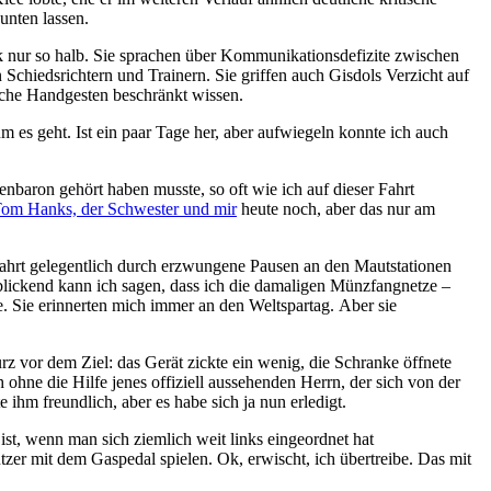
unten lassen.
ik nur so halb. Sie sprachen über Kommunikationsdefizite zwischen
n Schiedsrichtern und Trainern. Sie griffen auch Gisdols Verzicht auf
ische Handgesten beschränkt wissen.
es geht. Ist ein paar Tage her, aber aufwiegeln konnte ich auch
baron gehört haben musste, so oft wie ich auf dieser Fahrt
Tom Hanks, der Schwester und mir
heute noch, aber das nur am
 Fahrt gelegentlich durch erzwungene Pausen an den Mautstationen
kblickend kann ich sagen, dass ich die damaligen Münzfangnetze –
te. Sie erinnerten mich immer an den Weltspartag. Aber sie
rz vor dem Ziel: das Gerät zickte ein wenig, die Schranke öffnete
 ohne die Hilfe jenes offiziell aussehenden Herrn, der sich von der
e ihm freundlich, aber es habe sich ja nun erledigt.
 ist, wenn man sich ziemlich weit links eingeordnet hat
zer mit dem Gaspedal spielen. Ok, erwischt, ich übertreibe. Das mit