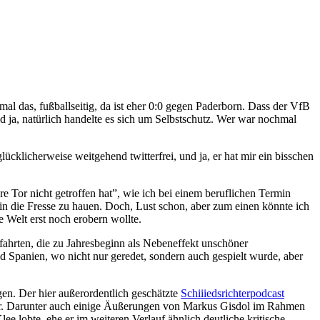
l das, fußballseitig, da ist eher 0:0 gegen Paderborn. Dass der VfB
 ja, natürlich handelte es sich um Selbstschutz. Wer war nochmal
klicherweise weitgehend twitterfrei, und ja, er hat mir ein bisschen
 Tor nicht getroffen hat”, wie ich bei einem beruflichen Termin
 in die Fresse zu hauen. Doch, Lust schon, aber zum einen könnte ich
Welt erst noch erobern wollte.
ahrten, die zu Jahresbeginn als Nebeneffekt unschöner
 Spanien, wo nicht nur geredet, sondern auch gespielt wurde, aber
gen. Der hier außerordentlich geschätzte
Schiiiedsrichterpodcast
ehr. Darunter auch einige Äußerungen von Markus Gisdol im Rahmen
ee lobte, ehe er im weiteren Verlauf ähnlich deutliche kritische