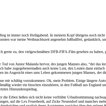
Blog ist immer noch Heiligabend. In meinem Kopf übrigens noch nicht ma
onsten war meine Weihnachtszeit angenehm fußballfrei, gedanklich, und
ch gerne zu, den vielgeschmähten DFB-FIFA-Film gesehen zu haben, glüc
Tod von Junior Malanda hervor, des jungen Mannes also, “der das leere
er ich habe zugegebenermaßen auch keine Lust, den Leuten dann einfach
ten im Angesicht eines ums Leben gekommenen jungen Mannes, der die 
ohne mir schäbig vorzukommen. Ok, mein Problem. Einige längere Autof
mäßig wieder ein bisschen einzuhören, in den Fußball aus England und
etzten Hinrundenspieltag.
aber die Erben ließen sich nicht keine verfrühte Urlaubsstimmung nachsa
idungen, auf die Lex Feuerherdt, auf Zicke Neuendorf und manches m
hiedsrichter und explizit deren Assistenten zunächst über den grünen Kl