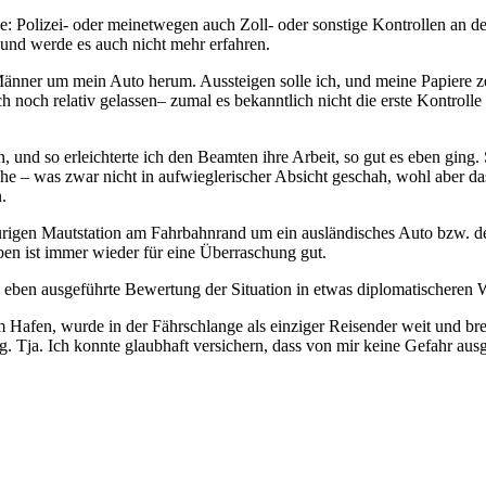
ge: Polizei- oder meinetwegen auch Zoll- oder sonstige Kontrollen an 
 und werde es auch nicht mehr erfahren.
r Männer um mein Auto herum. Aussteigen solle ich, und meine Papiere
 noch relativ gelassen– zumal es bekanntlich nicht die erste Kontrolle
en, und so erleichterte ich den Beamten ihre Arbeit, so gut es eben gi
e – was zwar nicht in aufwieglerischer Absicht geschah, wohl aber das
.
purigen Mautstation am Fahrbahnrand um ein ausländisches Auto bzw. 
ben ist immer wieder für eine Überraschung gut.
e eben ausgeführte Bewertung der Situation in etwas diplomatischeren
m Hafen, wurde in der Fährschlange als einziger Reisender weit und breit
g. Tja. Ich konnte glaubhaft versichern, dass von mir keine Gefahr aus