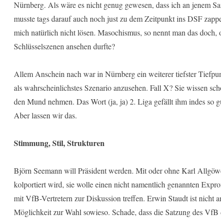
Nürnberg. Als wäre es nicht genug gewesen, dass ich an jenem Sa
musste tags darauf auch noch just zu dem Zeitpunkt ins DSF zapp
mich natürlich nicht lösen. Masochismus, so nennt man das doch, 
Schlüsselszenen ansehen durfte?
Allem Anschein nach war in Nürnberg ein weiterer tiefster Tiefpun
als wahrscheinlichstes Szenario anzusehen. Fall X? Sie wissen sch
den Mund nehmen. Das Wort (ja, ja) 2. Liga gefällt ihm indes so gu
Aber lassen wir das.
Stimmung, Stil, Strukturen
Björn Seemann will Präsident werden. Mit oder ohne Karl Allgöwe
kolportiert wird, sie wolle einen nicht namentlich genannten Expro
mit VfB-Vertretern zur Diskussion treffen. Erwin Staudt ist nicht
Möglichkeit zur Wahl sowieso. Schade, dass die Satzung des VfB d