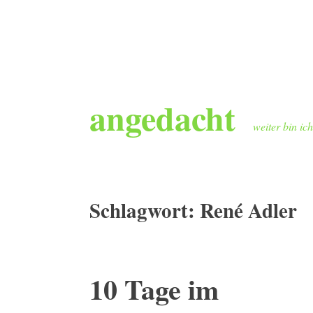
Zum
angedacht
Inhalt
springen
weiter bin ic
Schlagwort:
René Adler
10 Tage im