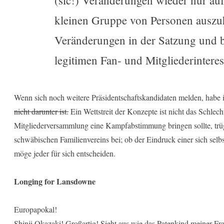
(sic!) Veränderungen wieder nur auf
kleinen Gruppe von Personen auszu
Veränderungen in der Satzung und b
legitimen Fan- und Mitgliederinter
Wenn sich noch weitere Präsidentschaftskandidaten melden, habe 
nicht darunter ist.
Ein Wettstreit der Konzepte ist nicht das Schlech
Mitgliederversammlung eine Kampfabstimmung bringen sollte, trüg
schwäbischen Familienvereins bei; ob der Eindruck einer sich selbst
möge jeder für sich entscheiden.
Longing for Lansdowne
Europapokal!
Shinji Okazaki! Großartig! Sieht aus wie das Patenkind meiner Fr