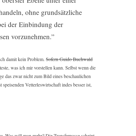
 oberster Ebene unter einer
handeln, ohne grundsätzliche
ei der Einbindung der
essen vorzunehmen.”
ich damit kein Problem.
Sofern Guido Buchwald
teste, was ich mir vorstellen kann. Selbst wenn die
e das zwar nicht zum Bild eines beschaulichen
 speisenden Vetterleswirtschaft indes besser ist,
au. Was will man mehr? Die Transferposse scheint