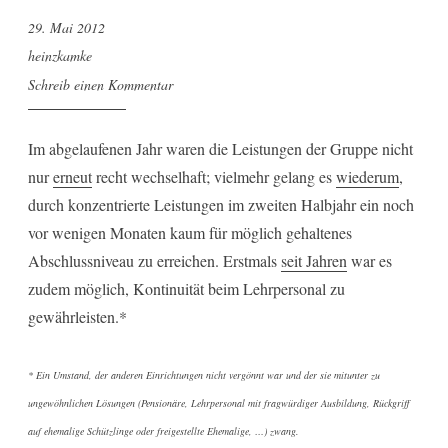
29. Mai 2012
heinzkamke
Schreib einen Kommentar
Im abgelaufenen Jahr waren die Leistungen der Gruppe nicht
nur
erneut
recht wechselhaft; vielmehr gelang es
wiederum
,
durch konzentrierte Leistungen im zweiten Halbjahr ein noch
vor wenigen Monaten kaum für möglich gehaltenes
Abschlussniveau zu erreichen. Erstmals
seit Jahren
war es
zudem möglich, Kontinuität beim Lehrpersonal zu
gewährleisten.*
* Ein Umstand, der anderen Einrichtungen nicht vergönnt war und der sie mitunter zu
ungewöhnlichen Lösungen (Pensionäre, Lehrpersonal mit fragwürdiger Ausbildung, Rückgriff
auf ehemalige Schützlinge oder freigestellte Ehemalige, …) zwang.