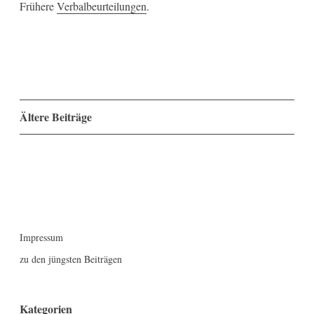
Frühere
Verbalbeurteilungen
.
Beitragsnavigation
Ältere Beiträge
Impressum
zu den jüngsten Beiträgen
Kategorien