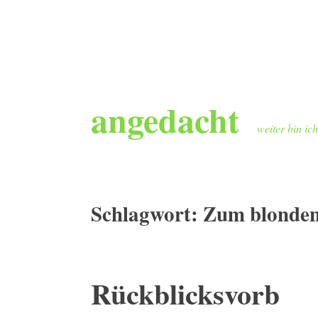
Zum
angedacht
Inhalt
springen
weiter bin ic
Schlagwort:
Zum blonden
Rückblicksvorb