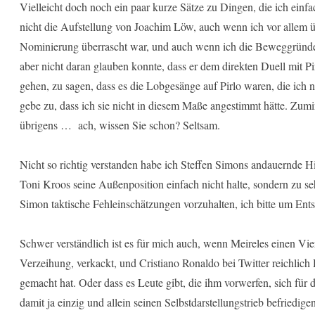
Vielleicht doch noch ein paar kurze Sätze zu Dingen, die ich einf
nicht die Aufstellung von Joachim Löw, auch wenn ich vor alle
Nominierung überrascht war, und auch wenn ich die Beweggründe
aber nicht daran glauben konnte, dass er dem direkten Duell mit P
gehen, zu sagen, dass es die Lobgesänge auf Pirlo waren, die ich n
gebe zu, dass ich sie nicht in diesem Maße angestimmt hätte. Zumin
übrigens … ach, wissen Sie schon? Seltsam.
Nicht so richtig verstanden habe ich Steffen Simons andauernde Hi
Toni Kroos seine Außenposition einfach nicht halte, sondern zu seh
Simon taktische Fehleinschätzungen vorzuhalten, ich bitte um Ent
Schwer verständlich ist es für mich auch, wenn Meireles einen Vi
Verzeihung, verkackt, und Cristiano Ronaldo bei Twitter reichlic
gemacht hat. Oder dass es Leute gibt, die ihm vorwerfen, sich für
damit ja einzig und allein seinen Selbstdarstellungstrieb befriedig