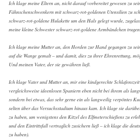
Ich klage meine Eltern an, nicht darauf vorbereitet gewesen zu se
Fähnschenschwenkern mit schwarz-rot-goldenen Utensilien zu schü
schwarz-rot-goldene Hulakette um den Hals gelegt wurde, zugelass
meine kleine Schwester schwarz-rot-goldene Armbändchen trugen
Ich klage meine Mutter an, den Horden zur Hand gegangen zu sei
auf die Wange gemalt – und damit, dies zu ihrer Ehrenrettung, mö
Und meinen Vater, der sie gewähren ließ.
Ich klage Vater und Mutter an, mir eine kindgerechte Schlafenszeit
vergleichsweise ideenlosen Spaniern eben nicht bei ihrem als lan
sondern bei etwas, das sehr gerne ein als langweilig verpöntes Ku
selten über das Versuchsstadium hinaus kam. Ich klage sie darüb
zu haben, um wenigstens den Kitzel des Elfmeterschießens zu erle
und den Eintrittsfall vertraglich zusichern ließ – ich klage die deu
zu haben).