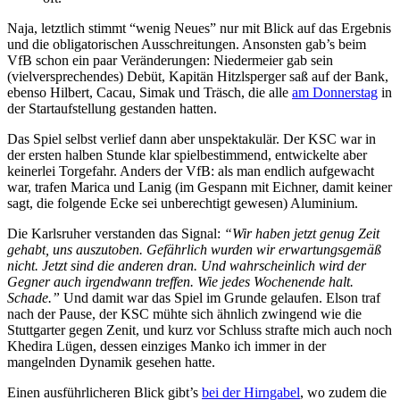
Naja, letztlich stimmt “wenig Neues” nur mit Blick auf das Ergebnis
und die obligatorischen Ausschreitungen. Ansonsten gab’s beim
VfB schon ein paar Veränderungen: Niedermeier gab sein
(vielversprechendes) Debüt, Kapitän Hitzlsperger saß auf der Bank,
ebenso Hilbert, Cacau, Simak und Träsch, die alle
am Donnerstag
in
der Startaufstellung gestanden hatten.
Das Spiel selbst verlief dann aber unspektakulär. Der KSC war in
der ersten halben Stunde klar spielbestimmend, entwickelte aber
keinerlei Torgefahr. Anders der VfB: als man endlich aufgewacht
war, trafen Marica und Lanig (im Gespann mit Eichner, damit keiner
sagt, die folgende Ecke sei unberechtigt gewesen) Aluminium.
Die Karlsruher verstanden das Signal:
“Wir haben jetzt genug Zeit
gehabt, uns auszutoben. Gefährlich wurden wir erwartungsgemäß
nicht. Jetzt sind die anderen dran. Und wahrscheinlich wird der
Gegner auch irgendwann treffen. Wie jedes Wochenende halt.
Schade.”
Und damit war das Spiel im Grunde gelaufen. Elson traf
nach der Pause, der KSC mühte sich ähnlich zwingend wie die
Stuttgarter gegen Zenit, und kurz vor Schluss strafte mich auch noch
Khedira Lügen, dessen einziges Manko ich immer in der
mangelnden Dynamik gesehen hatte.
Einen ausführlicheren Blick gibt’s
bei der Hirngabel
, wo zudem die