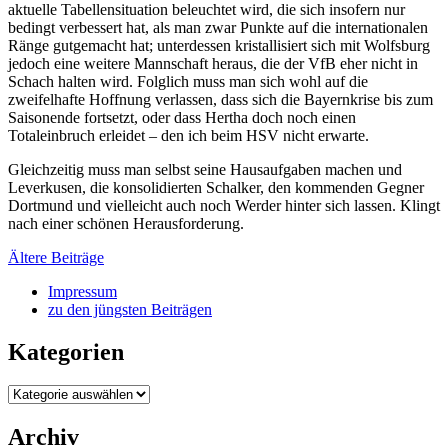
aktuelle Tabellensituation beleuchtet wird, die sich insofern nur
bedingt verbessert hat, als man zwar Punkte auf die internationalen
Ränge gutgemacht hat; unterdessen kristallisiert sich mit Wolfsburg
jedoch eine weitere Mannschaft heraus, die der VfB eher nicht in
Schach halten wird. Folglich muss man sich wohl auf die
zweifelhafte Hoffnung verlassen, dass sich die Bayernkrise bis zum
Saisonende fortsetzt, oder dass Hertha doch noch einen
Totaleinbruch erleidet – den ich beim HSV nicht erwarte.
Gleichzeitig muss man selbst seine Hausaufgaben machen und
Leverkusen, die konsolidierten Schalker, den kommenden Gegner
Dortmund und vielleicht auch noch Werder hinter sich lassen. Klingt
nach einer schönen Herausforderung.
Beitragsnavigation
Ältere Beiträge
Impressum
zu den jüngsten Beiträgen
Kategorien
Kategorien
Archiv