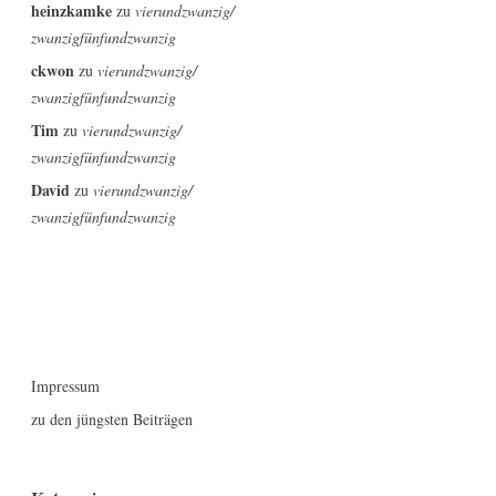
heinzkamke
zu
vierundzwanzig/
zwanzigfünfundzwanzig
ckwon
zu
vierundzwanzig/
zwanzigfünfundzwanzig
Tim
zu
vierundzwanzig/
zwanzigfünfundzwanzig
David
zu
vierundzwanzig/
zwanzigfünfundzwanzig
Impressum
zu den jüngsten Beiträgen