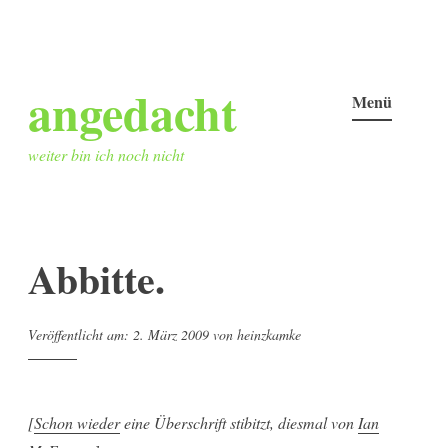
Zum
angedacht
Inhalt
Menü
springen
weiter bin ich noch nicht
Abbitte.
Veröffentlicht am:
2. März 2009
von
heinzkamke
[
Schon wieder
eine Überschrift stibitzt, diesmal von
Ian