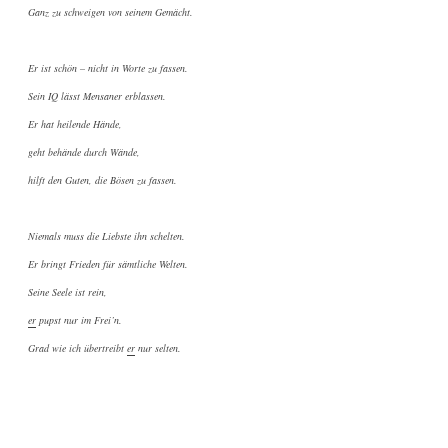
Ganz zu schweigen von seinem Gemächt.
Er ist schön – nicht in Worte zu fassen.
Sein IQ lässt Mensaner erblassen.
Er hat heilende Hände,
geht behände durch Wände,
hilft den Guten, die Bösen zu fassen.
Niemals muss die Liebste ihn schelten.
Er bringt Frieden für sämtliche Welten.
Seine Seele ist rein,
er
pupst nur im Frei’n.
Grad wie ich übertreibt
er
nur selten.