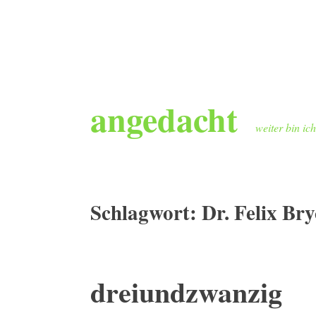
Zum
angedacht
Inhalt
springen
weiter bin ic
Schlagwort:
Dr. Felix Br
dreiundzwanzig