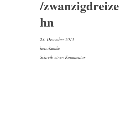
/zwanzigdreize
hn
23. Dezember 2013
heinzkamke
Schreib einen Kommentar