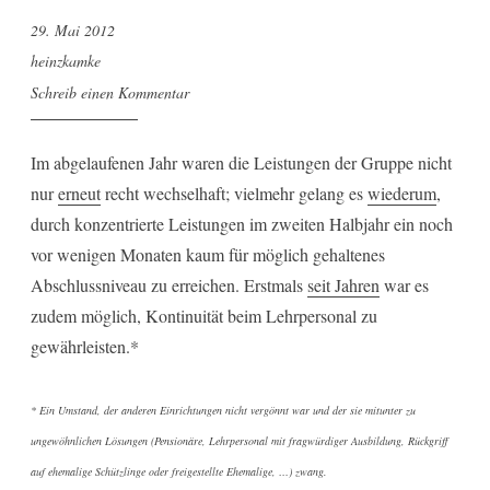
29. Mai 2012
heinzkamke
Schreib einen Kommentar
Im abgelaufenen Jahr waren die Leistungen der Gruppe nicht
nur
erneut
recht wechselhaft; vielmehr gelang es
wiederum
,
durch konzentrierte Leistungen im zweiten Halbjahr ein noch
vor wenigen Monaten kaum für möglich gehaltenes
Abschlussniveau zu erreichen. Erstmals
seit Jahren
war es
zudem möglich, Kontinuität beim Lehrpersonal zu
gewährleisten.*
* Ein Umstand, der anderen Einrichtungen nicht vergönnt war und der sie mitunter zu
ungewöhnlichen Lösungen (Pensionäre, Lehrpersonal mit fragwürdiger Ausbildung, Rückgriff
auf ehemalige Schützlinge oder freigestellte Ehemalige, …) zwang.