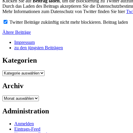
Klicken Sie auf
Beitrag laden
, um die Blockierung zu Twitter aufzu
Durch das Laden des Beitrags akzeptieren Sie die Datenschutzbesti
Mehr Informationen zum Datenschutz von Twitter finden Sie hier
Twi
Twitter Beiträge zukünftig nicht mehr blockieren.
Beitrag laden
Beitragsnavigation
Ältere Beiträge
Impressum
zu den jüngsten Beiträgen
Kategorien
Kategorien
Archiv
Archiv
Administration
Anmelden
Eintrags-Feed