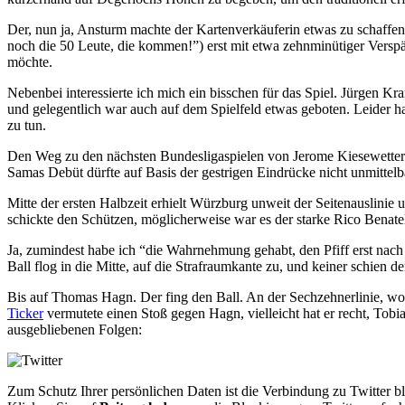
Der, nun ja, Ansturm machte der Kartenverkäuferin etwas zu schaffen 
noch die 50 Leute, die kommen!”) erst mit etwa zehnminütiger Versp
möchte.
Nebenbei interessierte ich mich ein bisschen für das Spiel. Jürgen K
und gelegentlich war auch auf dem Spielfeld etwas geboten. Leider
zu tun.
Den Weg zu den nächsten Bundesligaspielen von Jerome Kiesewetter und
Samas Debüt dürfte auf Basis der gestrigen Eindrücke nicht unmittel
Mitte der ersten Halbzeit erhielt Würzburg unweit der Seitenauslini
schickte den Schützen, möglicherweise war es der starke Rico Benatelli,
Ja, zumindest habe ich “die Wahrnehmung gehabt, den Pfiff erst nach 
Ball flog in die Mitte, auf die Strafraumkante zu, und keiner schien 
Bis auf Thomas Hagn. Der fing den Ball. An der Sechzehnerlinie, wohl
Ticker
vermutete einen Stoß gegen Hagn, vielleicht hat er recht, To
ausgebliebenen Folgen:
Zum Schutz Ihrer persönlichen Daten ist die Verbindung zu Twitter b