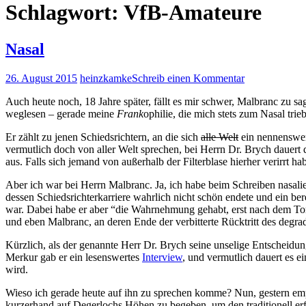
Schlagwort:
VfB-Amateure
Nasal
26. August 2015
heinzkamke
Schreib einen Kommentar
Auch heute noch, 18 Jahre später, fällt es mir schwer, Malbranc zu sag
weglesen – gerade meine
Frank
ophilie, die mich stets zum Nasal trie
Er zählt zu jenen Schiedsrichtern, an die sich
alle Welt
ein nennenswert
vermutlich doch von aller Welt sprechen, bei Herrn Dr. Brych dauer
aus. Falls sich jemand von außerhalb der Filterblase hierher verirrt ha
Aber ich war bei Herrn Malbranc. Ja, ich habe beim Schreiben nasalier
dessen Schiedsrichterkarriere wahrlich nicht schön endete und ein be
war. Dabei habe er aber “die Wahrnehmung gehabt, erst nach dem Tor 
und eben Malbranc, an deren Ende der verbitterte Rücktritt des degrad
Kürzlich, als der genannte Herr Dr. Brych seine unselige Entscheid
Merkur gab er ein lesenswertes
Interview
, und vermutlich dauert es e
wird.
Wieso ich gerade heute auf ihn zu sprechen komme? Nun, gestern emp
kurzerhand auf Degerlochs Höhen zu begeben, um den traditionell er