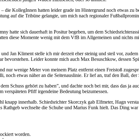
– die KollegInnen hatten leider grade im Hintergrund noch etwas zu be
ätung auf die Tribüne gelangte, um mich nach regionaler Fußballpromin
ramny hatte sich dauerhaft in Positur begeben, um dem Schiedsrichteras
 hatten diese Momente wenig mit dem VfB im Allgemeinen und nichts m
 Jan Kliment stelle ich mir derzeit eher steinig und steil vor, zudem
bar bevorstehen. Leider konnte mich auch Max Besuschkow, dessen Spiel
e und nur wenige Meter von meinem Platz entfernt einen Freistoß zuges
 noch etwas näher an die Seitenauslinie. Er lief an, traf den Ball, der 
dem Schuss gehört zu haben”, und dachte noch bei mir, dass das ja auc
dem verspäteten Pfiff irgendeine Bedeutung beizumessen.
 knapp innerhalb. Schiedsrichter Skorczyk gab Elfmeter, Hagn verstand 
bias Rathgeb wechselte die Schuhe und Marius Funk hielt. Das Ding wa
lockiert worden.