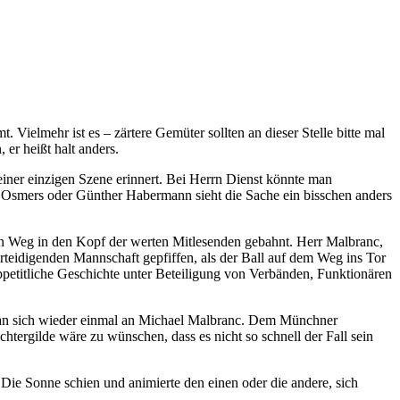
 Vielmehr ist es – zärtere Gemüter sollten an dieser Stelle bitte mal
 er heißt halt anders.
 einer einzigen Szene erinnert. Bei Herrn Dienst könnte man
m Osmers oder Günther Habermann sieht die Sache ein bisschen anders
einen Weg in den Kopf der werten Mitlesenden gebahnt. Herr Malbranc,
erteidigenden Mannschaft gepfiffen, als der Ball auf dem Weg ins Tor
ppetitliche Geschichte unter Beteiligung von Verbänden, Funktionären
e man sich wieder einmal an Michael Malbranc. Dem Münchner
chtergilde wäre zu wünschen, dass es nicht so schnell der Fall sein
ie Sonne schien und animierte den einen oder die andere, sich