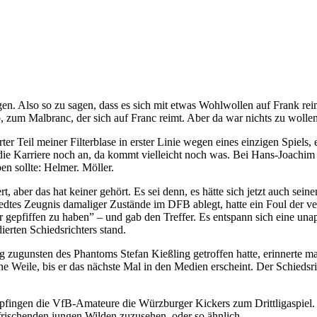
en. Also so zu sagen, dass es sich mit etwas Wohlwollen auf Frank reimt.
b, zum Malbranc, der sich auf Franc reimt. Aber da war nichts zu wollen,
er Teil meiner Filterblase in erster Linie wegen eines einzigen Spiels,
t die Karriere noch an, da kommt vielleicht noch was. Bei Hans-Joachi
ben sollte: Helmer. Möller.
t, aber das hat keiner gehört. Es sei denn, es hätte sich jetzt auch s
redtes Zeugnis damaliger Zustände im DFB ablegt, hatte ein Foul der v
gepfiffen zu haben” – und gab den Treffer. Es entspann sich eine una
ierten Schiedsrichters stand.
ung zugunsten des Phantoms Stefan Kießling getroffen hatte, erinnert
ine Weile, bis er das nächste Mal in den Medien erscheint. Der Schiedsri
fingen die VfB-Amateure die Würzburger Kickers zum Drittligaspiel. D
frischenden jungen Wilden zuzusehen, oder so ähnlich.