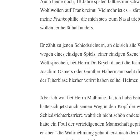
Auch heute noch, 18 Jahre später, fällt es mir sch
Wohlwollen auf Frank reimt. Vielmehr ist es – zärt
meine
Frank
ophilie, die mich stets zum Nasal trie
wollen, er heißt halt anders.
Er zählt zu jenen Schiedsrichtern, an die sich
alle 
wegen eines einzigen Spiels, einer einzigen Szene
Welt sprechen, bei Herrn Dr. Brych dauert die Kar
Joachim Osmers oder Günther Habermann sieht die 
der Filterblase hierher verirrt haben sollte: Helmer.
Aber ich war bei Herrn Malbranc. Ja, ich habe beim
hätte sich jetzt auch seinen Weg in den Kopf der 
Schiedsrichterkarriere wahrlich nicht schön endet
hatte ein Foul der verteidigenden Mannschaft gepf
er aber “die Wahrnehmung gehabt, erst nach dem T