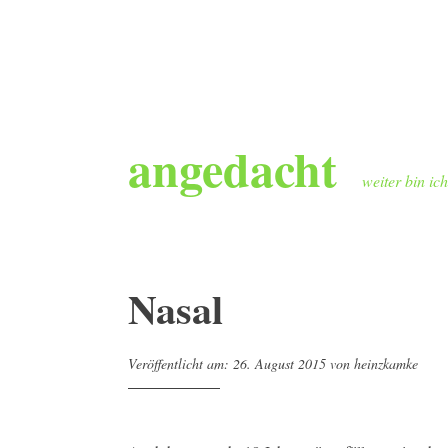
Zum
angedacht
Inhalt
springen
weiter bin ic
Nasal
Veröffentlicht am:
26. August 2015
von
heinzkamke