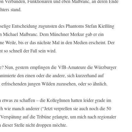
 von Verbänden, Funktionären und eben Malbranc, an deren Ende
chters stand.
unselige Entscheidung zugunsten des Phantoms Stefan Kießling
l an Michael Malbranc. Dem Münchner Merkur gab er ein
ine Weile, bis er das nächste Mal in den Medien erscheint. Der
 so schnell der Fall sein wird.
me? Nun, gestern empfingen die VfB-Amateure die Würzburger
nimierte den einen oder die andere, sich kurzerhand auf
 erfrischenden jungen Wilden zuzusehen, oder so ähnlich.
 etwas zu schaffen – die KollegInnen hatten leider grade im
h wie manch anderer (“Jetzt verprellen sie auch noch die 50
 Verspätung auf die Tribüne gelangte, um mich nach regionaler
dieser Stelle nicht droppen möchte.