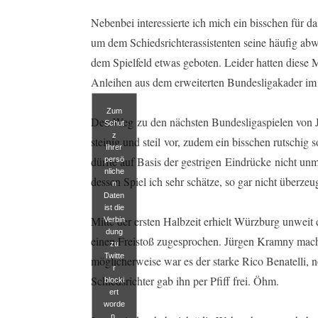
Nebenbei interessierte ich mich ein bisschen für d
um dem Schiedsrichterassistenten seine häufig ab
dem Spielfeld etwas geboten. Leider hatten dies
Anleihen aus dem erweiterten Bundesligakader im
Zum
Den Weg zu den nächsten Bundesligaspielen von Je
Schut
z
steinig und steil vor, zudem ein bisschen rutschi
Ihrer
dürfte auf Basis der gestrigen Eindrücke nicht u
persö
nliche
dessen Spiel ich sehr schätze, so gar nicht überze
n
Daten
ist die
Mitte der ersten Halbzeit erhielt Würzburg unweit
Verbin
dung
einen Freistoß zugesprochen. Jürgen Kramny macht
zu
Twitte
möglicherweise war es der starke Rico Benatelli, no
r
Schiedsrichter gab ihn per Pfiff frei. Öhm.
blocki
ert
worde
n.