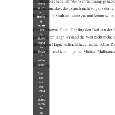
Ja, zumindest habe ich “die Wahrnehmung gehabt, 
Klicke
noch bei mir, dass das ja auch nicht so ganz der re
n Sie
auf
Mitte, auf die Strafraumkante zu, und keiner schi
Beitra
g
laden
Bis auf Thomas Hagn. Der fing den Ball. An der S
, um
die
gab Elfmeter, Hagn verstand die Welt nicht mehr, se
Blocki
erung
Stoß gegen Hagn, vielleicht hat er recht, Tobias
zu
durch. Während ich an, genau, Michael Malbranc 
Twitte
r
aufzu
heben
.
Durch
das
Laden
des
Beitra
gs
akzep
tieren
Sie
die