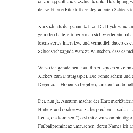
eine unappetitliche Geschichte unter Beteiligung
der verbitterte Rücktritt des degradierten Schiedsri
Kürzlich, als der genannte Herr Dr. Brych seine 
getroffen hatte, erinnerte man sich wieder einma
lesenswertes
Interview
, und vermutlich dauert es e
Schiedsrichtergilde wäre zu wünschen, dass es nicht
Wieso ich gerade heute auf ihn zu sprechen kom
Kickers zum Drittligaspiel. Die Sonne schien und a
Degerlochs Höhen zu begeben, um den traditionell
Der, nun ja, Ansturm machte der Kartenverkäuferin
Hintergrund noch etwas zu besprechen –, sodass ic
Leute, die kommen!”) erst mit etwa zehnminütiger
Fußballprominenz umzusehen, deren Names ich an 