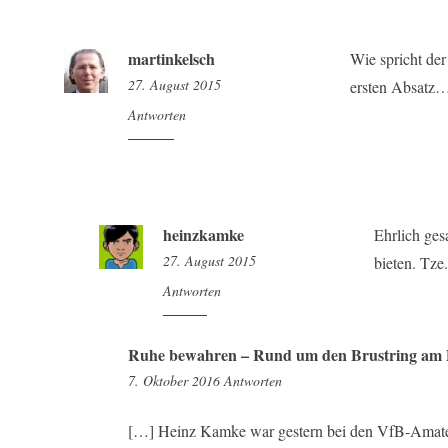
martinkelsch
Wie spricht der
27. August 2015
ersten Absatz
10:37
Antworten
heinzkamke
Ehrlich ges
27. August 2015
bieten. Tze
11:10
Antworten
Ruhe bewahren – Rund um den Brustring am D
1:47
7. Oktober 2016
Antworten
[…] Heinz Kamke war gestern bei den VfB-Amateur