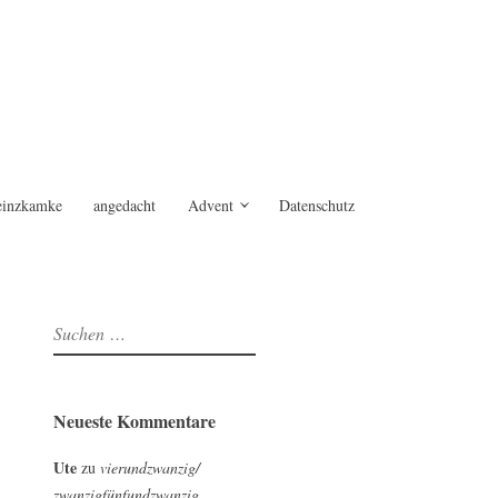
einzkamke
angedacht
Advent
Datenschutz
Suchen
nach:
Neueste Kommentare
Ute
zu
vierundzwanzig/
zwanzigfünfundzwanzig