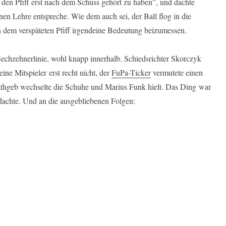
den Pfiff erst nach dem Schuss gehört zu haben”, und dachte
inen Lehre entspreche. Wie dem auch sei, der Ball flog in die
en dem verspäteten Pfiff irgendeine Bedeutung beizumessen.
echzehnerlinie, wohl knapp innerhalb. Schiedsrichter Skorczyk
ine Mitspieler erst recht nicht, der
FuPa-Ticker
vermutete einen
 Rathgeb wechselte die Schuhe und Marius Funk hielt. Das Ding war
dachte. Und an die ausgebliebenen Folgen: