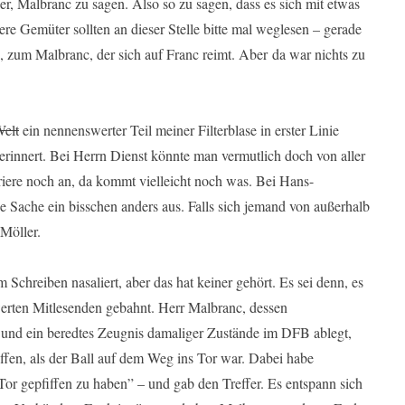
wer, Malbranc zu sagen. Also so zu sagen, dass es sich mit etwas
ere Gemüter sollten an dieser Stelle bitte mal weglesen – gerade
b, zum Malbranc, der sich auf Franc reimt. Aber da war nichts zu
Welt
ein nennenswerter Teil meiner Filterblase in erster Linie
 erinnert. Bei Herrn Dienst könnte man vermutlich doch von aller
riere noch an, da kommt vielleicht noch was. Bei Hans-
Sache ein bisschen anders aus. Falls sich jemand von außerhalb
 Möller.
 Schreiben nasaliert, aber das hat keiner gehört. Es sei denn, es
werten Mitlesenden gebahnt. Herr Malbranc, dessen
e und ein beredtes Zeugnis damaliger Zustände im DFB ablegt,
iffen, als der Ball auf dem Weg ins Tor war. Dabei habe
or gepfiffen zu haben” – und gab den Treffer. Es entspann sich