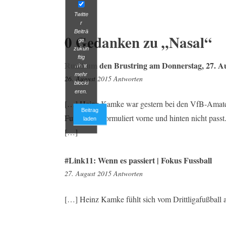
Twitte
r
Beiträ
0 Gedanken zu „
Nasal
“
ge
zukün
ftig
Rund um den Brustring am Donnerstag, 27. Au
nicht
mehr
22:34
26. August 2015
Antworten
blocki
eren.
[…] Heinz Kamke war gestern bei den VfB-Amateur
Beitrag
Fupa.net es formuliert vorne und hinten nicht pass
laden
[…]
#Link11: Wenn es passiert | Fokus Fussball
8:03
27. August 2015
Antworten
[…] Heinz Kamke fühlt sich vom Drittligafußball 