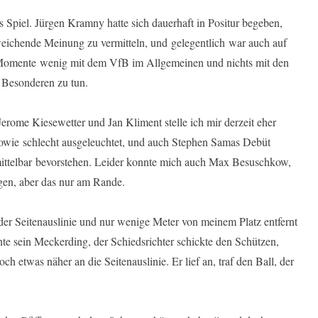
as Spiel. Jürgen Kramny hatte sich dauerhaft in Positur begeben,
weichende Meinung zu vermitteln, und gelegentlich war auch auf
e Momente wenig mit dem VfB im Allgemeinen und nichts mit den
 Besonderen zu tun.
rome Kiesewetter und Jan Kliment stelle ich mir derzeit eher
g sowie schlecht ausgeleuchtet, und auch Stephen Samas Debüt
nmittelbar bevorstehen. Leider konnte mich auch Max Besuschkow,
ugen, aber das nur am Rande.
 der Seitenauslinie und nur wenige Meter von meinem Platz entfernt
e sein Meckerding, der Schiedsrichter schickte den Schützen,
ch etwas näher an die Seitenauslinie. Er lief an, traf den Ball, der