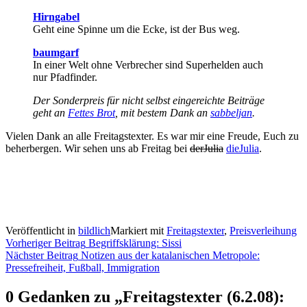
Hirngabel
Geht eine Spinne um die Ecke, ist der Bus weg.
baumgarf
In einer Welt ohne Verbrecher sind Superhelden auch
nur Pfadfinder.
Der Sonderpreis für nicht selbst eingereichte Beiträge
geht an
Fettes Brot
, mit bestem Dank an
sabbeljan
.
Vielen Dank an alle Freitagstexter. Es war mir eine Freude, Euch zu
beherbergen. Wir sehen uns ab Freitag bei
derJulia
dieJulia
.
Veröffentlicht in
bildlich
Markiert mit
Freitagstexter
,
Preisverleihung
Beitragsnavigation
Vorheriger Beitrag
Begriffsklärung: Sissi
Nächster Beitrag
Notizen aus der katalanischen Metropole:
Pressefreiheit, Fußball, Immigration
0 Gedanken zu „
Freitagstexter (6.2.08):