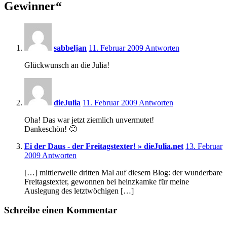
Gewinner
“
14:10
sabbeljan
11. Februar 2009
Antworten
Glückwunsch an die Julia!
14:16
dieJulia
11. Februar 2009
Antworten
Oha! Das war jetzt ziemlich unvermutet!
Dankeschön! 🙂
Ei der Daus - der Freitagstexter! » dieJulia.net
13. Februar
0:02
2009
Antworten
[…] mittlerweile dritten Mal auf diesem Blog: der wunderbare
Freitagstexter, gewonnen bei heinzkamke für meine
Auslegung des letztwöchigen […]
Schreibe einen Kommentar