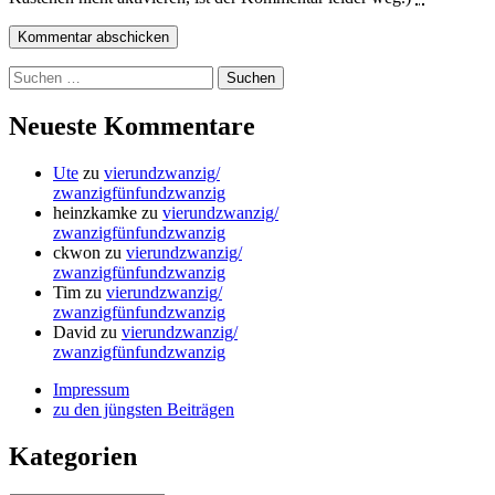
Suchen
nach:
Neueste Kommentare
Ute
zu
vierundzwanzig/
zwanzigfünfundzwanzig
heinzkamke
zu
vierundzwanzig/
zwanzigfünfundzwanzig
ckwon
zu
vierundzwanzig/
zwanzigfünfundzwanzig
Tim
zu
vierundzwanzig/
zwanzigfünfundzwanzig
David
zu
vierundzwanzig/
zwanzigfünfundzwanzig
Impressum
zu den jüngsten Beiträgen
Kategorien