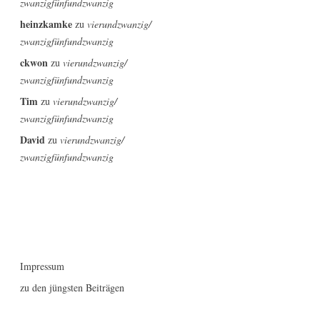
zwanzigfünfundzwanzig
heinzkamke
zu
vierundzwanzig/
zwanzigfünfundzwanzig
ckwon
zu
vierundzwanzig/
zwanzigfünfundzwanzig
Tim
zu
vierundzwanzig/
zwanzigfünfundzwanzig
David
zu
vierundzwanzig/
zwanzigfünfundzwanzig
Impressum
zu den jüngsten Beiträgen