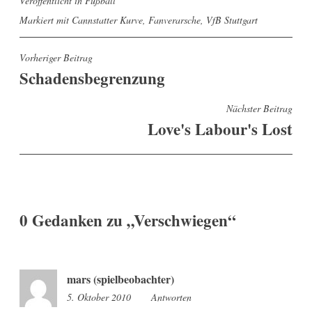
Veröffentlicht in
Fußball
Markiert mit
Cannstatter Kurve
,
Fanverarsche
,
VfB Stuttgart
Beitragsnavigation
Vorheriger Beitrag
Schadensbegrenzung
Nächster Beitrag
Love's Labour's Lost
0 Gedanken zu „
Verschwiegen
“
mars (spielbeobachter)
5. Oktober 2010
17:53
Antworten