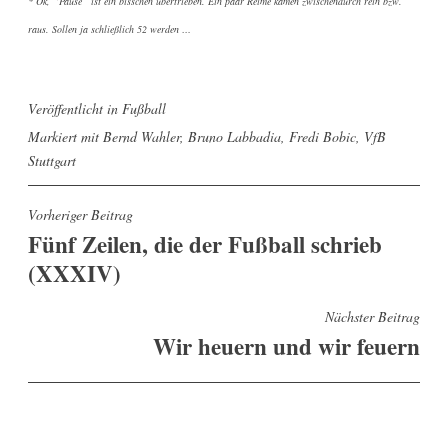
* Ok, “Pause” ist ein bisschen übertrieben. Ein paar Reime kamen zwischendurch rein bzw.
raus. Sollen ja schließlich 52 werden …
Veröffentlicht in
Fußball
Markiert mit
Bernd Wahler
,
Bruno Labbadia
,
Fredi Bobic
,
VfB
Stuttgart
Beitragsnavigation
Vorheriger Beitrag
Fünf Zeilen, die der Fußball schrieb
(XXXIV)
Nächster Beitrag
Wir heuern und wir feuern