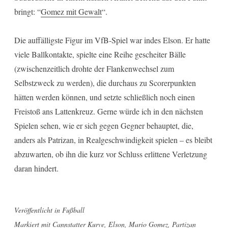
bringt: “
Gomez mit Gewalt
“.
Die auffälligste Figur im VfB-Spiel war indes Elson. Er hatte
viele Ballkontakte, spielte eine Reihe gescheiter Bälle
(zwischenzeitlich drohte der Flankenwechsel zum
Selbstzweck zu werden), die durchaus zu Scorerpunkten
hätten werden können, und setzte schließlich noch einen
Freistoß ans Lattenkreuz. Gerne würde ich in den nächsten
Spielen sehen, wie er sich gegen Gegner behauptet, die,
anders als Patrizan, in Realgeschwindigkeit spielen – es bleibt
abzuwarten, ob ihn die kurz vor Schluss erlittene Verletzung
daran hindert.
Veröffentlicht in
Fußball
Markiert mit
Cannstatter Kurve
,
Elson
,
Mario Gomez
,
Partizan