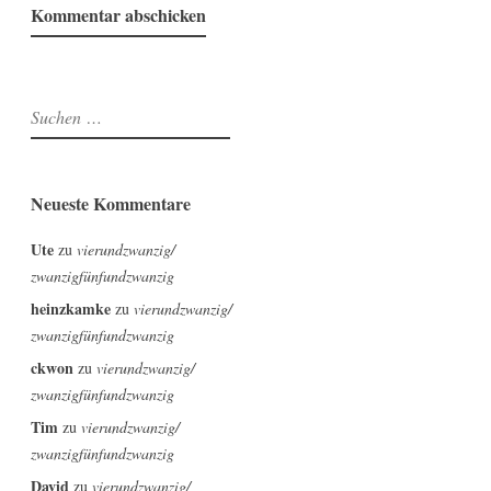
Suchen
nach:
Neueste Kommentare
Ute
zu
vierundzwanzig/
zwanzigfünfundzwanzig
heinzkamke
zu
vierundzwanzig/
zwanzigfünfundzwanzig
ckwon
zu
vierundzwanzig/
zwanzigfünfundzwanzig
Tim
zu
vierundzwanzig/
zwanzigfünfundzwanzig
David
zu
vierundzwanzig/