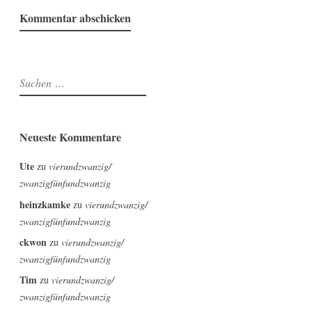
Suchen
nach:
Neueste Kommentare
Ute
zu
vierundzwanzig/
zwanzigfünfundzwanzig
heinzkamke
zu
vierundzwanzig/
zwanzigfünfundzwanzig
ckwon
zu
vierundzwanzig/
zwanzigfünfundzwanzig
Tim
zu
vierundzwanzig/
zwanzigfünfundzwanzig