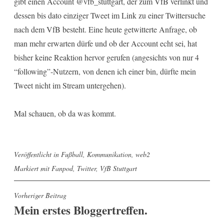
gibt einen Account @vfb_stuttgart, der zum VfB verlinkt und
dessen bis dato einziger Tweet im Link zu einer Twittersuche
nach dem VfB besteht. Eine heute getwitterte Anfrage, ob
man mehr erwarten dürfe und ob der Account echt sei, hat
bisher keine Reaktion hervor gerufen (angesichts von nur 4
“following”-Nutzern, von denen ich einer bin, dürfte mein
Tweet nicht im Stream untergehen).
Mal schauen, ob da was kommt.
Veröffentlicht in
Fußball
,
Kommunikation
,
web2
Markiert mit
Fanpod
,
Twitter
,
VfB Stuttgart
Beitragsnavigation
Vorheriger Beitrag
Mein erstes Bloggertreffen.