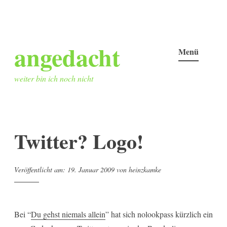
Zum
angedacht
Inhalt
Menü
springen
weiter bin ich noch nicht
Twitter? Logo!
Veröffentlicht am:
19. Januar 2009
von
heinzkamke
Bei “
Du gehst niemals allein
” hat sich nolookpass kürzlich ein