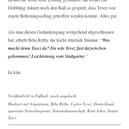
Dribbling riskiert noch den Ball so gespielt, dass Tevez von
einem Befreiungsschlag getroffen werden könnte. Alles gut.
Als man diesen Gedankengang weitgehend abgeschlossen
hat, erhebt Béla Réthy die leicht zitternde Stimme: “
Was
macht denn Tasci da? Da wär Tevez fast dazwischen
gekommen! Leichtsinnig vom Stuttgarter.
”
Ist klar.
Veröffentlicht in
Fußball
,
rasch angedacht
Markiert mit
Argentinien
,
Béla Réthy
,
Carlos Tevez
,
Deutschland
,
ignorante Fernsehreporter
,
Nationalmannschaft
,
René Adler
,
Serdar
Tasci