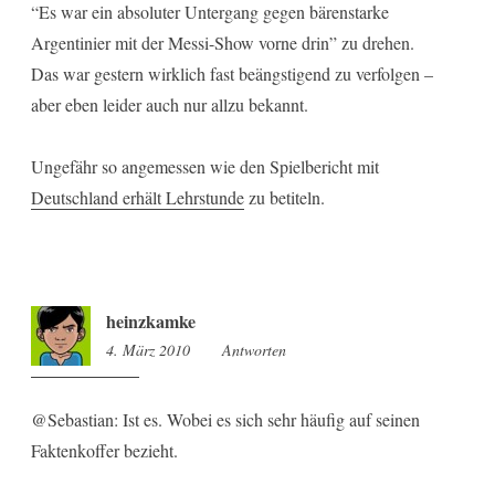
“Es war ein absoluter Untergang gegen bärenstarke
Argentinier mit der Messi-Show vorne drin” zu drehen.
Das war gestern wirklich fast beängstigend zu verfolgen –
aber eben leider auch nur allzu bekannt.
Ungefähr so angemessen wie den Spielbericht mit
Deutschland erhält Lehrstunde
zu betiteln.
heinzkamke
4. März 2010
14:55
Antworten
@Sebastian: Ist es. Wobei es sich sehr häufig auf seinen
Faktenkoffer bezieht.