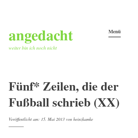
Zum
angedacht
Inhalt
Menü
springen
weiter bin ich noch nicht
Fünf* Zeilen, die der
Fußball schrieb (XX)
Veröffentlicht am:
15. Mai 2013
von
heinzkamke