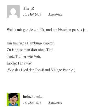
The_R
16. Mai 2013
12:18
Antworten
Weil’s mir gerade einfällt, und ein bisschen passt’s ja:
Ein trauriges Hamburg-Kapitel:
Zu lang ist man dort ohne Titel.
Trotz Trainer wie Veh,
Erfolg: Far away.
(Wie das Lied der Top-Band Village People.)
heinzkamke
16. Mai 2013
12:43
Antworten