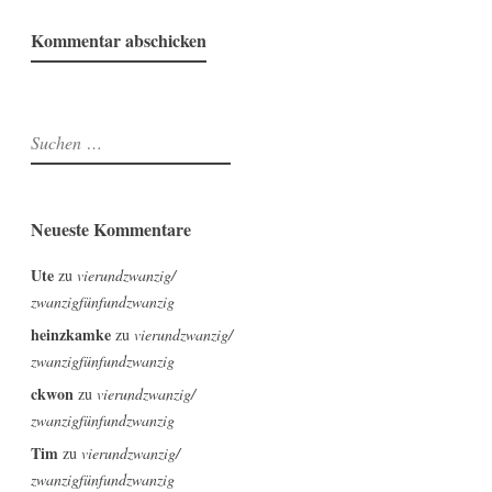
Suchen
nach:
Neueste Kommentare
Ute
zu
vierundzwanzig/
zwanzigfünfundzwanzig
heinzkamke
zu
vierundzwanzig/
zwanzigfünfundzwanzig
ckwon
zu
vierundzwanzig/
zwanzigfünfundzwanzig
Tim
zu
vierundzwanzig/
zwanzigfünfundzwanzig