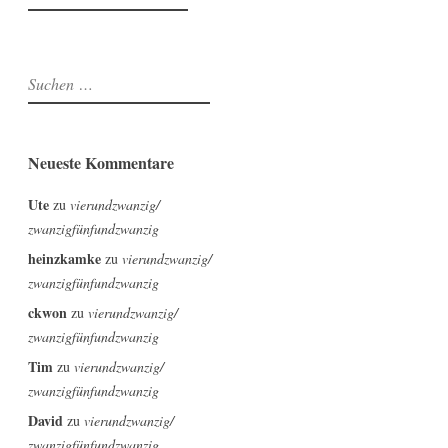
Suchen
nach:
Neueste Kommentare
Ute
zu
vierundzwanzig/
zwanzigfünfundzwanzig
heinzkamke
zu
vierundzwanzig/
zwanzigfünfundzwanzig
ckwon
zu
vierundzwanzig/
zwanzigfünfundzwanzig
Tim
zu
vierundzwanzig/
zwanzigfünfundzwanzig
David
zu
vierundzwanzig/
zwanzigfünfundzwanzig