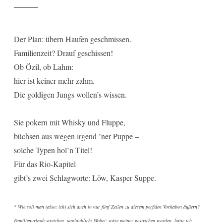
Der Plan: übern Haufen geschmissen.
Familienzeit? Drauf geschissen!
Ob Özil, ob Lahm:
hier ist keiner mehr zahm.
Die goldigen Jungs wollen’s wissen.
Sie pokern mit Whisky und Fluppe,
büchsen aus wegen irgend ’ner Puppe –
solche Typen hol’n Titel!
Für das Rio-Kapitel
gibt’s zwei Schlagworte: Löw, Kasper Suppe.
* Wie soll man (also: ich) sich auch in nur fünf Zeilen zu diesem perfiden Vorhaben äußern?
Familienurlaub streichen, unglaublich! Wobei: wäre meiner gestrichen worden, hätte ich