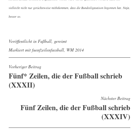
vielleicht nicht nur gerüchteweise mitbekommen, dass die Bundesligasaison begonnen hat. Naja,
besser so.
Veröffentlicht in
Fußball
,
gereimt
Markiert mit
fuenfzeilenfussball
,
WM 2014
Beitragsnavigation
Vorheriger Beitrag
Fünf* Zeilen, die der Fußball schrieb
(XXXII)
Nächster Beitrag
Fünf Zeilen, die der Fußball schrieb
(XXXIV)