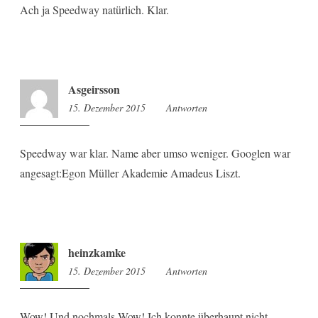
Ach ja Speedway natürlich. Klar.
Asgeirsson
15. Dezember 2015
14:43
Antworten
Speedway war klar. Name aber umso weniger. Googlen war
angesagt:Egon Müller Akademie Amadeus Liszt.
heinzkamke
15. Dezember 2015
19:28
Antworten
Wow! Und nochmals Wow! Ich konnte überhaupt nicht