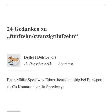
24 Gedanken zu
„
fünfzehn/zwanzigfünfzehn
“
Detlef ( Doktor_d )
15. Dezember 2015
8:06
Antworten
Egon Müller Speedway Fahrer. heute u.a. tätig bei Eurosport
als Co Kommentator für Speedway.