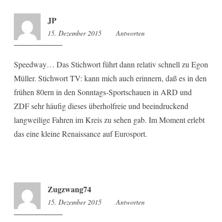
JP
15. Dezember 2015
9:40
Antworten
Speedway… Das Stichwort führt dann relativ schnell zu Egon
Müller. Stichwort TV: kann mich auch erinnern, daß es in den
frühen 80ern in den Sonntags-Sportschauen in ARD und
ZDF sehr häufig dieses überholfreie und beeindruckend
langweilige Fahren im Kreis zu sehen gab. Im Moment erlebt
das eine kleine Renaissance auf Eurosport.
Zugzwang74
15. Dezember 2015
9:46
Antworten