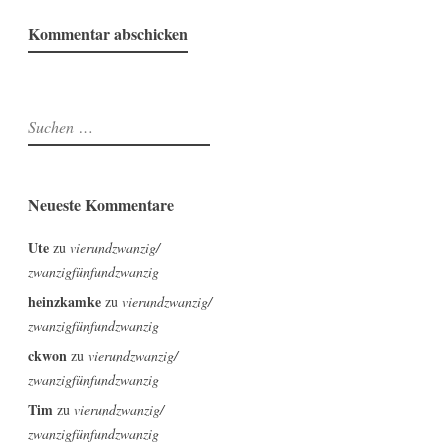
Suchen
nach:
Neueste Kommentare
Ute
zu
vierundzwanzig/
zwanzigfünfundzwanzig
heinzkamke
zu
vierundzwanzig/
zwanzigfünfundzwanzig
ckwon
zu
vierundzwanzig/
zwanzigfünfundzwanzig
Tim
zu
vierundzwanzig/
zwanzigfünfundzwanzig