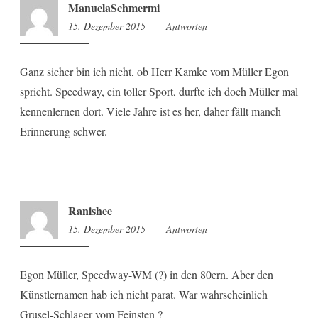
ManuelaSchmermi
15. Dezember 2015
8:13
Antworten
Ganz sicher bin ich nicht, ob Herr Kamke vom Müller Egon
spricht. Speedway, ein toller Sport, durfte ich doch Müller mal
kennenlernen dort. Viele Jahre ist es her, daher fällt manch
Erinnerung schwer.
Ranishee
15. Dezember 2015
8:15
Antworten
Egon Müller, Speedway-WM (?) in den 80ern. Aber den
Künstlernamen hab ich nicht parat. War wahrscheinlich
Grusel-Schlager vom Feinsten ?