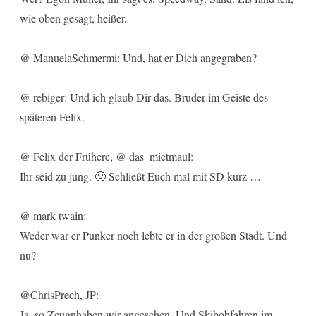
wie oben gesagt, heißer.
@ ManuelaSchmermi: Und, hat er Dich angegraben?
@ rebiger: Und ich glaub Dir das. Bruder im Geiste des
späteren Felix.
@ Felix der Frühere, @ das_mietmaul:
Ihr seid zu jung. 🙂 Schließt Euch mal mit SD kurz …
@ mark twain:
Weder war er Punker noch lebte er in der großen Stadt. Und
nu?
@ChrisPrech, JP:
Ja, so Zeugnhaben wir angesehen. Und Skibobfahren im