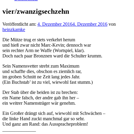
vier/zwanzigsechzehn
Veröffentlicht am:
4. Dezember 2016
4. Dezember 2016
von
heinzkamke
Die Mütze trug er stets verkehrt herum
und hieß zwar nicht Marc-Kevin; dennoch war
sein rechter Arm ne Waffe (Wortspiel, klar).
Doch nach paar Bronznen ward die Schulter krumm.
Sein Namensvetter strebt zum Maximum
und schaffte dies, obschon es ziemlich rar,
im groben Schnitt ne Zeit lang jedes Jahr.
(Ein Buchstab’ ist zu viel, wiewohl fast stumm.)
Der Stab über die beiden ist zu brechen:
ein Name falsch, der andre gab ihn her –
ein weitrer Namensträger wär genehm.
Ein Großer drängt sich auf, wiewohl mit Schwächen –
die linke Hand zuckt manchmal gar so sehr.
Und ganz am Rand: das Ausspracheproblem!
______________