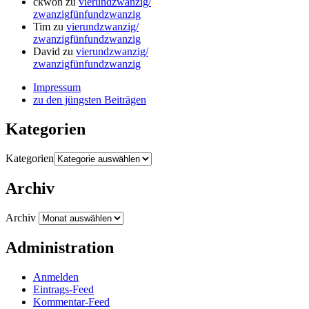
ckwon
zu
vierundzwanzig/
zwanzigfünfundzwanzig
Tim
zu
vierundzwanzig/
zwanzigfünfundzwanzig
David
zu
vierundzwanzig/
zwanzigfünfundzwanzig
Impressum
zu den jüngsten Beiträgen
Kategorien
Kategorien
Archiv
Archiv
Administration
Anmelden
Eintrags-Feed
Kommentar-Feed