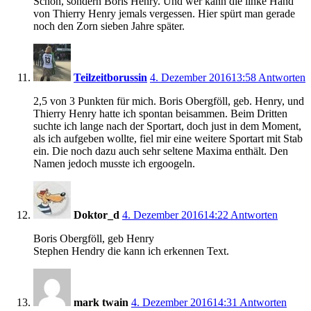
Schön, sondern Boris Henry. Und wer kann die linke Hand
von Thierry Henry jemals vergessen. Hier spürt man gerade
noch den Zorn sieben Jahre später.
Teilzeitborussin
4. Dezember 2016
13:58
Antworten
2,5 von 3 Punkten für mich. Boris Obergföll, geb. Henry, und
Thierry Henry hatte ich spontan beisammen. Beim Dritten
suchte ich lange nach der Sportart, doch just in dem Moment,
als ich aufgeben wollte, fiel mir eine weitere Sportart mit Stab
ein. Die noch dazu auch sehr seltene Maxima enthält. Den
Namen jedoch musste ich ergoogeln.
Doktor_d
4. Dezember 2016
14:22
Antworten
Boris Obergföll, geb Henry
Stephen Hendry die kann ich erkennen Text.
mark twain
4. Dezember 2016
14:31
Antworten