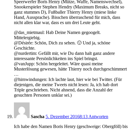
Speerwerfer Boris Henry (Mütze, Waffe, Namenswechsel),
Snookerspieler Stephen Hendry (Maximum Breaks, nicht so
ganz stummes D), Fußballer Thierry Henry (miese linke
Hand, Aussprache). Bisschen überraschend für mich, dass
nicht allen klar war, dass es um drei Leute geht.
@das_mietmaul: Hab Deine Namen gegoogelt.
Mittelergiebig.
@Désirée: Schön, Dich zu sehen. 🙂 Und ja, schöne
Geschichte.
@nurdertim: Gefällt mir, wie Du dann halt ganz andere
interessante Persönlichkeiten ins Spiel bringst.
@vanJupp: Schön hergeleitet. Wäre quasi meine
Musterlösung gewesen, hätte Thierry noch durchgeschimmert
…
@hirnwindungen: Ich lachte laut, hier wie bei Twitter. (Für
diejenigen, die meine Tweets nicht lesen: Ja, ich hab dort
Triple geschrieben. Nicht ahnend, dass die Anzahl der
gesuchten Personen unklar sei.)
Sascha
5. Dezember 2016
8:13
Antworten
Ich habe den Namen Boris Henry (geschweige: Obergföll) bis