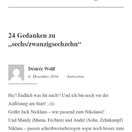
24 Gedanken zu
„
sechs/zwanzigsechzehn
“
Désirée Wolff
6. Dezember 2016
9:22
Antworten
Ha!! Endlich was für mich!! Und ich bin noch vor der
Auflösung am Start! ;-)))
Golfer Jack Nicklaus – wie passend zum Nikolausi!
Und Mandy (Mama, Fechten) und André (Sohn, Zehnkampf)
Niklaus – passen schreibweisebezogen sogar noch besser zum