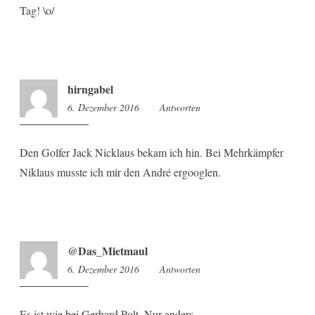
Tag! \o/
hirngabel
6. Dezember 2016
9:24
Antworten
Den Golfer Jack Nicklaus bekam ich hin. Bei Mehrkämpfer
Niklaus musste ich mir den André ergooglen.
@Das_Mietmaul
6. Dezember 2016
9:25
Antworten
Es ist wie bei Gerhard Polt. Nur anders.