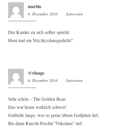
martin
6. Dezember 2016
9:52
Antworten
Der Kamke zu sich selber spricht:
Heut mal ein Ni(c)k(o)lausgedicht?
@rlaage
6. Dezember 2016
9:54
Antworten
Sehr schön – The Golden Bear-
Das war heute wirklich schwer!
Grübelte lange, wer so gerne übern Golfplatz lief,
Bis dann Knecht Prechtl “Nikolaus” rief