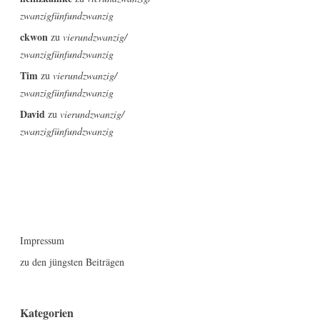
zwanzigfünfundzwanzig
ckwon
zu
vierundzwanzig/
zwanzigfünfundzwanzig
Tim
zu
vierundzwanzig/
zwanzigfünfundzwanzig
David
zu
vierundzwanzig/
zwanzigfünfundzwanzig
Impressum
zu den jüngsten Beiträgen
Kategorien