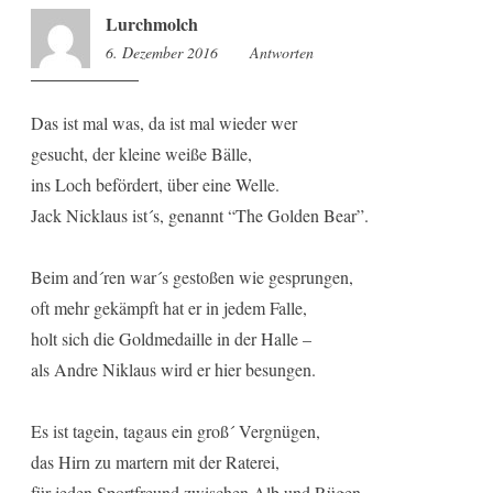
Lurchmolch
6. Dezember 2016
12:04
Antworten
Das ist mal was, da ist mal wieder wer
gesucht, der kleine weiße Bälle,
ins Loch befördert, über eine Welle.
Jack Nicklaus ist´s, genannt “The Golden Bear”.
Beim and´ren war´s gestoßen wie gesprungen,
oft mehr gekämpft hat er in jedem Falle,
holt sich die Goldmedaille in der Halle –
als Andre Niklaus wird er hier besungen.
Es ist tagein, tagaus ein groß´ Vergnügen,
das Hirn zu martern mit der Raterei,
für jeden Sportfreund zwischen Alb und Rügen.