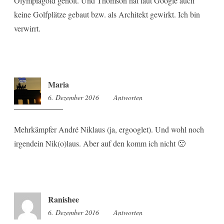
Olympiagold geholt. Und Thomson hat laut Google auch
keine Golfplätze gebaut bzw. als Architekt gewirkt. Ich bin
verwirrt.
Maria
6. Dezember 2016
13:46
Antworten
Mehrkämpfer André Niklaus (ja, ergooglet). Und wohl noch
irgendein Nik(o)laus. Aber auf den komm ich nicht 🙁
Ranishee
6. Dezember 2016
14:09
Antworten