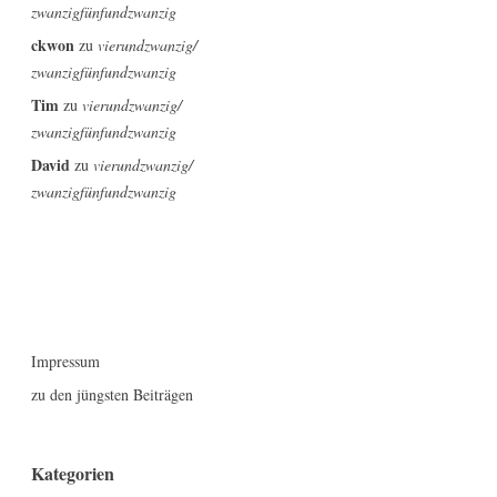
zwanzigfünfundzwanzig
ckwon
zu
vierundzwanzig/
zwanzigfünfundzwanzig
Tim
zu
vierundzwanzig/
zwanzigfünfundzwanzig
David
zu
vierundzwanzig/
zwanzigfünfundzwanzig
Impressum
zu den jüngsten Beiträgen
Kategorien