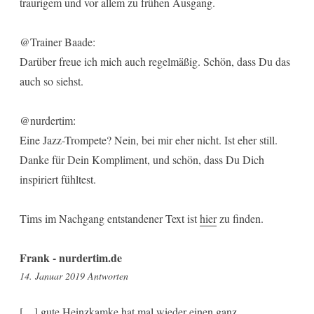
traurigem und vor allem zu frühen Ausgang.
@Trainer Baade:
Darüber freue ich mich auch regelmäßig. Schön, dass Du das
auch so siehst.
@nurdertim:
Eine Jazz-Trompete? Nein, bei mir eher nicht. Ist eher still.
Danke für Dein Kompliment, und schön, dass Du Dich
inspiriert fühltest.
Tims im Nachgang entstandener Text ist
hier
zu finden.
Frank - nurdertim.de
16:38
14. Januar 2019
Antworten
[…] gute Heinzkamke hat mal wieder einen ganz