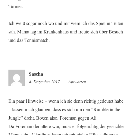
Turnier.
Ich weiß sogar noch wo und mit wem ich das Spiel in Teilen
sah. Mama lag im Krankenhaus und freute sich über Besuch
und das Tennismatch.
Sascha
4. Dezember 2017
8:40
Antworten
Ein paar Hinweise – wenn ich sie denn richtig gedeutet habe
– lassen mich glauben, dass es sich um den “Rumble in the
Jungle” dreht. Boxen also, Foreman gegen Ali.
Da Foreman der ältere war, muss er folgerichtig der gesuchte
Mann sein. Allerdings kann ich mit vielen Hilfestellungen