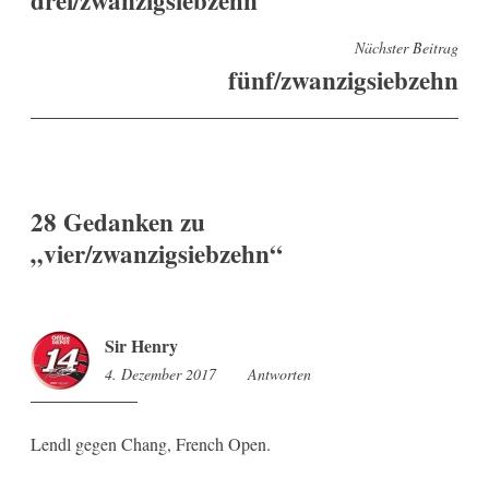
Nächster Beitrag
fünf/zwanzigsiebzehn
28 Gedanken zu
„
vier/zwanzigsiebzehn
“
Sir Henry
4. Dezember 2017
8:24
Antworten
Lendl gegen Chang, French Open.