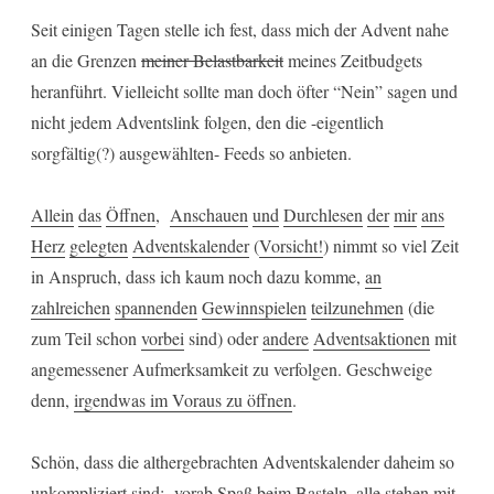
Seit einigen Tagen stelle ich fest, dass mich der Advent nahe
an die Grenzen
meiner Belastbarkeit
meines Zeitbudgets
heranführt. Vielleicht sollte man doch öfter “Nein” sagen und
nicht jedem Adventslink folgen, den die -eigentlich
sorgfältig(?) ausgewählten- Feeds so anbieten.
Allein
das
Öffnen
,
Anschauen
und
Durchlesen
der
mir
ans
Herz
gelegten
Adventskalender
(
Vorsicht!
) nimmt so viel Zeit
in Anspruch, dass ich kaum noch dazu komme,
an
zahlreichen
spannenden
Gewinnspielen
teilzunehmen
(die
zum Teil schon
vorbei
sind) oder
andere
Adventsaktionen
mit
angemessener Aufmerksamkeit zu verfolgen. Geschweige
denn,
irgendwas im Voraus zu öffnen
.
Schön, dass die althergebrachten Adventskalender daheim so
unkompliziert sind: vorab Spaß beim Basteln, alle stehen mit