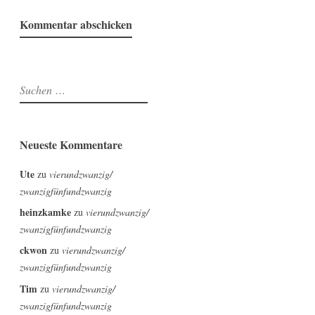
Suchen
nach:
Neueste Kommentare
Ute
zu
vierundzwanzig/
zwanzigfünfundzwanzig
heinzkamke
zu
vierundzwanzig/
zwanzigfünfundzwanzig
ckwon
zu
vierundzwanzig/
zwanzigfünfundzwanzig
Tim
zu
vierundzwanzig/
zwanzigfünfundzwanzig