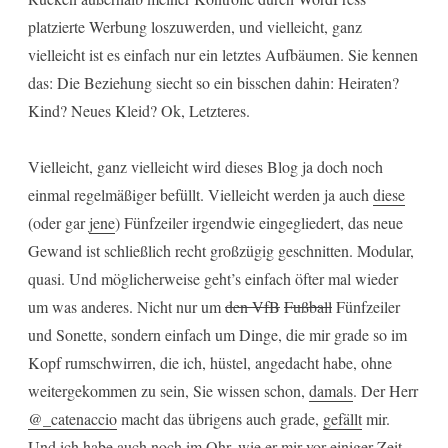
platzierte Werbung loszuwerden, und vielleicht, ganz
vielleicht ist es einfach nur ein letztes Aufbäumen. Sie kennen
das: Die Beziehung siecht so ein bisschen dahin: Heiraten?
Kind? Neues Kleid? Ok, Letzteres.
Vielleicht, ganz vielleicht wird dieses Blog ja doch noch
einmal regelmäßiger befüllt. Vielleicht werden ja auch
diese
(oder gar
jene
) Fünfzeiler irgendwie eingegliedert, das neue
Gewand ist schließlich recht großzügig geschnitten. Modular,
quasi. Und möglicherweise geht’s einfach öfter mal wieder
um was anderes. Nicht nur um
den VfB
Fußball
Fünfzeiler
und Sonette, sondern einfach um Dinge, die mir grade so im
Kopf rumschwirren, die ich, hüstel, angedacht habe, ohne
weitergekommen zu sein, Sie wissen schon,
damals
. Der Herr
@_catenaccio
macht das übrigens auch grade,
gefällt
mir.
Und ich habe auch noch im Ohr, wie er mir vor einiger Zeit