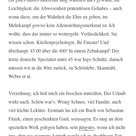
Leichtigkeit, die Abwesenheit prätentiösen Gehabes – auch
wenn diese, um der Wahrheit die Ehre zu geben, im
Mehrkampf gewiss kein Alleinstellungsmerkmal ist. Ich
wollte, dass das immer so weitergeht. Verlässlichkeit, Sie
wissen schon. Küchenpsychologie, Ihr Einsatz! Und
überhaupt: 45.00 über die 400! In einem Zehnkampf! Der
letzte deutsche Spezialist unter 45 war Ingo Schultz, danach
müssen wir in die 80er zurück, zu Schönlebe, Skamrahl,
Weber et al.
Verzeihung, ich ließ mich ein bisschen mitreißen. Der Urlaub
wirkt nach. Schön war’s. Wenig Schnee, viel Familie, auch
viel leichte Lektüre. Erstmals las ich ein Buch von Sebastian
Fitzek, einen geschenkten Gaul, sozusagen. Es mag an dem
speziellen Werk gelegen haben, sein
jüngstes
, wenn ich nicht
irre, aber aus eigenem Antrieb werde ich in absehbarer Zeit