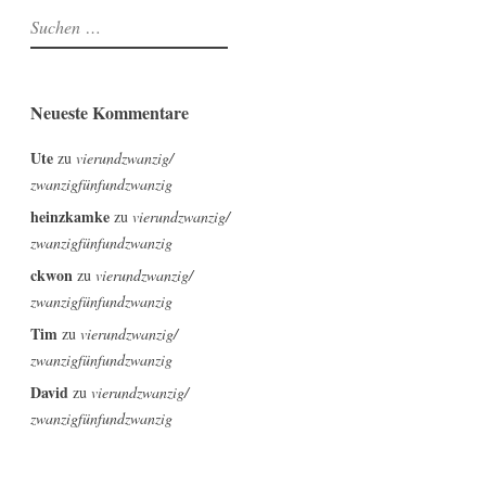
Suchen
nach:
Neueste Kommentare
Ute
zu
vierundzwanzig/
zwanzigfünfundzwanzig
heinzkamke
zu
vierundzwanzig/
zwanzigfünfundzwanzig
ckwon
zu
vierundzwanzig/
zwanzigfünfundzwanzig
Tim
zu
vierundzwanzig/
zwanzigfünfundzwanzig
David
zu
vierundzwanzig/
zwanzigfünfundzwanzig