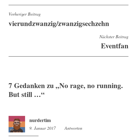
Beitragsnavigation
Vorheriger Beitrag
vierundzwanzig/zwanzigsechzehn
Nächster Beitrag
Eventfan
7 Gedanken zu „
No rage, no running.
But still …
“
nurdertim
9. Januar 2017
18:50
Antworten