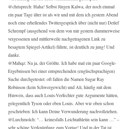
@chrisprech: Haha! Selbst Jürgen Kalwa, der noch einmal
ein paar Tage älter ist als wir und mit dem ich gestern Abend
noch eine erhellendes Twittergespräch über (nicht nur) Detlef
Schrempf (ausgehend von dem von mir gestern dummerweise
vergessenen und mittlerweile nachgetragenen Link zu
besagtem Spiegel-Artikel) führte, ist deutlich zu jung! Und
danke.
@Mahqz: Na ja, der Größte. Ich habe mal ein paar Google-
Ergebnissen bei einer entsprechenden (englischsprachigen)
Suche durchgetestet: oft fallen die Namen Sugar Ray
Robinson (kein Schwergewicht) und Ali, häufig mit dem
Hinweis, dass auch Louis-Verfechter gute Argumente hätten,
gelegentlich Tyson oder eben Louis. Aber wie oben schon
geschrieben: Ich kann Deine Verwunderung nachvollziehen.
@Lurchmolch: “… keinesfalls Leichtathletin sein kann …” –
sehr schöne Verknüpfung zum Vortag! Und in der Tat ist