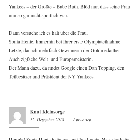
Yankees – der Größte – Babe Ruth. Blöd nur, dass seine Frau
nun so gar nicht sportlich war.
Dann versuche ich es halt über die Frau.
Sonia Henie. Immerhin bei Ihrer erste Olympiateilnahme
Letzte, danach mehrfach Gewinnerin der Goldmedaillie.
Auch zigfache Welt- und Europameisterin.
Der Mann dazu, da findet Google einen Dan Topping, den
Teilbesitzer und Präsident der NY Yankees.
Knut Kleinsorge
12. Dezember 2018
9:17
Antworten
Hoppla! Sonia Henie hatte was mit Joe Lewis. Nee, das hatte