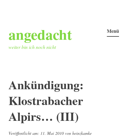
Zum
angedacht
Inhalt
Menü
springen
weiter bin ich noch nicht
Ankündigung:
Klostrabacher
Alpirs… (III)
Veröffentlicht am:
11. Mai 2010
von
heinzkamke