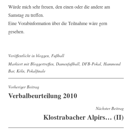
Würde mich sehr freuen, den einen oder die andere am
Samstag zu treffen.
Eine Vorabinformation über die Teilnahme wäre gern
gesehen.
Veröffentlicht in
bloggen
,
Fußball
Markiert mit
Bloggertreffen
,
Damenfußball
,
DFB-Pokal
,
Hammond
Bar
,
Köln
,
Pokalfinale
Beitragsnavigation
Vorheriger Beitrag
Verbalbeurteilung 2010
Nächster Beitrag
Klostrabacher Alpirs… (II)