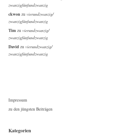
zwanzigfünfundzwanzig
ckwon
zu
vierundzwanzig/
zwanzigfünfundzwanzig
Tim
zu
vierundzwanzig/
zwanzigfünfundzwanzig
David
zu
vierundzwanzig/
zwanzigfünfundzwanzig
Impressum
zu den jüngsten Beiträgen
Kategorien