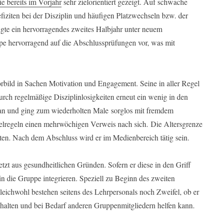
e bereits im Vorjahr
sehr zielorientiert gezeigt. Auf schwache
fiziten bei der Disziplin und häufigen Platzwechseln bzw. der
gte ein hervorragendes zweites Halbjahr unter neuem
ppe hervorragend auf die Abschlussprüfungen vor, was mit
orbild in Sachen Motivation und Engagement. Seine in aller Regel
rch regelmäßige Disziplinlosigkeiten erneut ein wenig in den
n an und ging zum wiederholten Male sorglos mit fremdem
elregeln einen mehrwöchigen Verweis nach sich. Die Altersgrenze
itten. Nach dem Abschluss wird er im Medienbereich tätig sein.
letzt aus gesundheitlichen Gründen. Sofern er diese in den Griff
n die Gruppe integrieren. Speziell zu Beginn des zweiten
Gleichwohl bestehen seitens des Lehrpersonals noch Zweifel, ob er
 halten und bei Bedarf anderen Gruppenmitgliedern helfen kann.