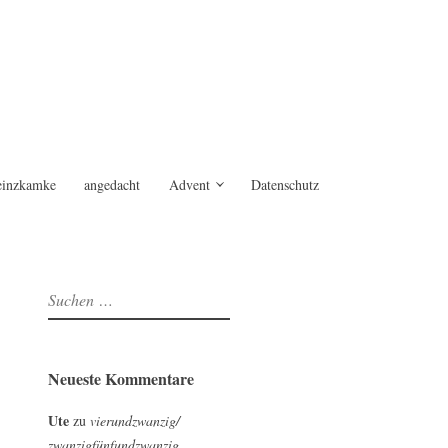
einzkamke
angedacht
Advent
Datenschutz
Suchen
nach:
Neueste Kommentare
Ute
zu
vierundzwanzig/
zwanzigfünfundzwanzig