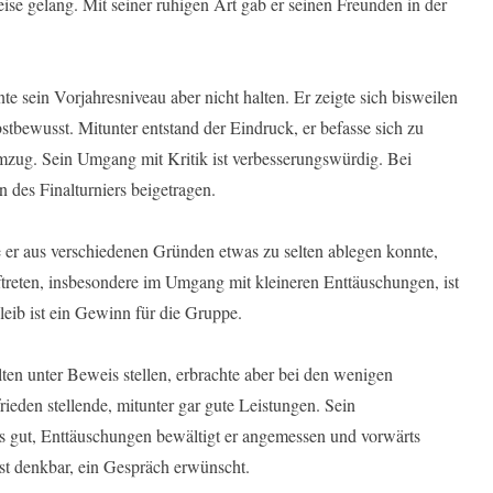
ise gelang. Mit seiner ruhigen Art gab er seinen Freunden in der
e sein Vorjahresniveau aber nicht halten. Er zeigte sich bisweilen
bstbewusst. Mitunter entstand der Eindruck, er befasse sich zu
mzug. Sein Umgang mit Kritik ist verbesserungswürdig. Bei
n des Finalturniers beigetragen.
 er aus verschiedenen Gründen etwas zu selten ablegen konnte,
ftreten, insbesondere im Umgang mit kleineren Enttäuschungen, ist
eib ist ein Gewinn für die Gruppe.
lten unter Beweis stellen, erbrachte aber bei den wenigen
rieden stellende, mitunter gar gute Leistungen. Sein
als gut, Enttäuschungen bewältigt er angemessen und vorwärts
ist denkbar, ein Gespräch erwünscht.