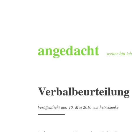
Zum
angedacht
Inhalt
springen
weiter bin ic
Verbalbeurteilung
Veröffentlicht am:
10. Mai 2010
von
heinzkamke