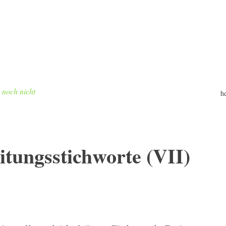
h noch nicht
h
itungsstichworte (VII)