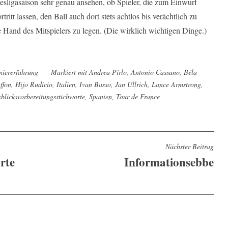
ligasaison sehr genau ansehen, ob Spieler, die zum Einwurf
itt lassen, den Ball auch dort stets achtlos bis verächtlich zu
te Hand des Mitspielers zu legen. (Die wirklich wichtigen Dinge.)
niererfahrung
Markiert mit
Andrea Pirlo
,
Antonio Cassano
,
Béla
ffon
,
Hijo Rudicio
,
Italien
,
Ivan Basso
,
Jan Ullrich
,
Lance Armstrong
,
blicksvorbereitungsstichworte
,
Spanien
,
Tour de France
Nächster Beitrag
rte
Informationsebbe