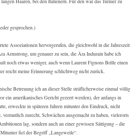
n langen Haaren, bei den Italienern. Für den war das Turnier zu
eder gesprochen.)
rtete Assoziationen hervorgerufen, die gleichwohl in die Jahreszeit
Ära Armstrong, um genauer zu sein, die Ära Indurain habe ich
ault noch etwas weniger, auch wenn Laurent Fignons Brille einen
er reicht meine Erinnerung schlichtweg nicht zurück.
sche Betreuung ich an dieser Stelle sträflicherweise einmal völlig
or ein amerikanisches Gericht gezerrt werden), der anfangs in
atte, erweckte in späteren Jahren mitunter den Eindruck, nicht
, vermutlich zurecht, Schwächen ausgemacht zu haben, vielerorts
Ambitionen lag, sondern auch an einer gewissen Sättigung – die
 Mitunter fiel der Begriff „Langeweile“.