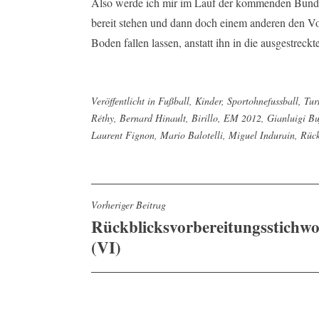
Also werde ich mir im Lauf der kommenden Bundes
bereit stehen und dann doch einem anderen den Vortr
Boden fallen lassen, anstatt ihn in die ausgestreck
Veröffentlicht in
Fußball
,
Kinder
,
Sportohnefussball
,
Tur
Réthy
,
Bernard Hinault
,
Birillo
,
EM 2012
,
Gianluigi Bu
Laurent Fignon
,
Mario Balotelli
,
Miguel Indurain
,
Rück
Beitragsnavigation
Vorheriger Beitrag
Rückblicksvorbereitungsstichwo
(VI)