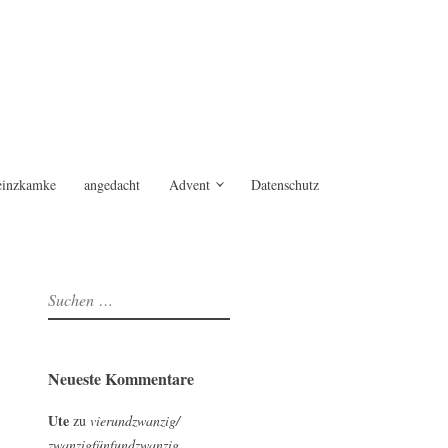
einzkamke
angedacht
Advent
Datenschutz
Suchen
nach:
Neueste Kommentare
Ute
zu
vierundzwanzig/
zwanzigfünfundzwanzig