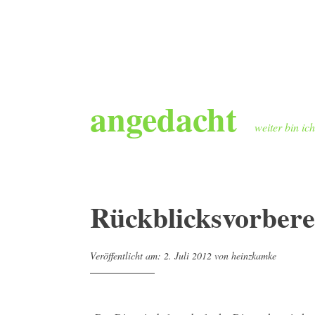
Zum
angedacht
Inhalt
springen
weiter bin ic
Rückblicksvorbere
Veröffentlicht am:
2. Juli 2012
von
heinzkamke