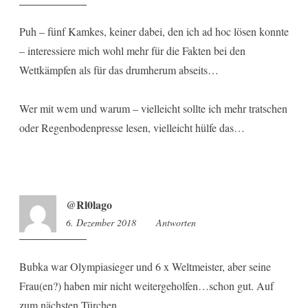
Puh – fünf Kamkes, keiner dabei, den ich ad hoc lösen konnte
– interessiere mich wohl mehr für die Fakten bei den
Wettkämpfen als für das drumherum abseits…
Wer mit wem und warum – vielleicht sollte ich mehr tratschen
oder Regenbodenpresse lesen, vielleicht hülfe das…
@Rl0lago
6. Dezember 2018
7:42
Antworten
Bubka war Olympiasieger und 6 x Weltmeister, aber seine
Frau(en?) haben mir nicht weitergeholfen…schon gut. Auf
zum nächsten Türchen