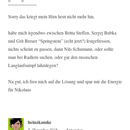
Sorry das kriegt mein Hirn heut nicht mehr hin,
habe mich irgendwo zwischen Britta Steffen, Sergej Bubka
und Grit Breuer “Springstein” (echt jetzt?) festgefressen,
nichts scheint zu passen, dann Nils Schumann, oder sollte
man bei Radlern suchen, oder gar den russischen
Langlaufsumpf lahmlegen?
Na gut, ich freu mich auf die Lösung und spar mir die Energie
für Nikolaus
heinzkamke
5. Dezember 2018
19:00
Antworten