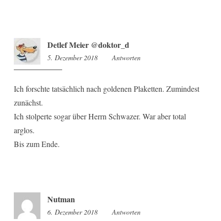
Detlef Meier @doktor_d
5. Dezember 2018
19:59
Antworten
Ich forschte tatsächlich nach goldenen Plaketten. Zumindest
zunächst.
Ich stolperte sogar über Herrn Schwazer. War aber total
arglos.
Bis zum Ende.
Nutman
6. Dezember 2018
5:58
Antworten