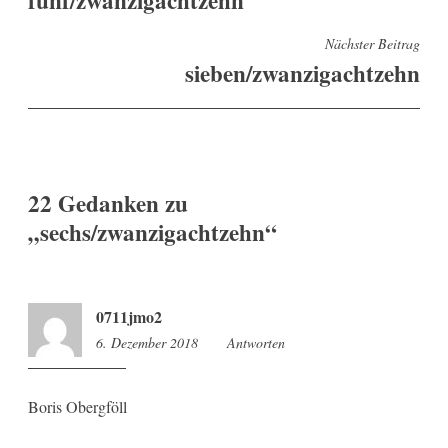
Nächster Beitrag
sieben/zwanzigachtzehn
22 Gedanken zu
„
sechs/zwanzigachtzehn
“
0711jmo2
6. Dezember 2018
9:13
Antworten
Boris Obergföll