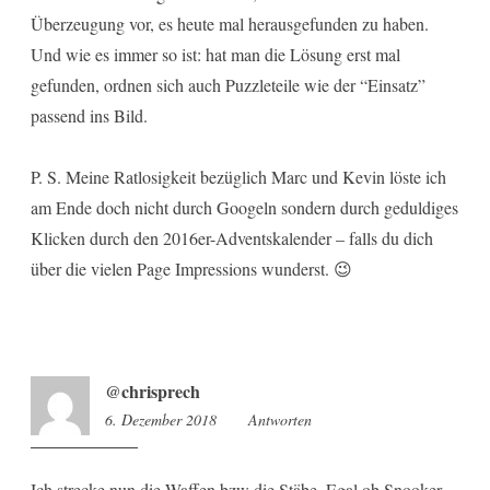
Überzeugung vor, es heute mal herausgefunden zu haben.
Und wie es immer so ist: hat man die Lösung erst mal
gefunden, ordnen sich auch Puzzleteile wie der “Einsatz”
passend ins Bild.
P. S. Meine Ratlosigkeit bezüglich Marc und Kevin löste ich
am Ende doch nicht durch Googeln sondern durch geduldiges
Klicken durch den 2016er-Adventskalender – falls du dich
über die vielen Page Impressions wunderst. 😉
@chrisprech
6. Dezember 2018
16:04
Antworten
Ich strecke nun die Waffen bzw die Stäbe. Egal ob Snooker,