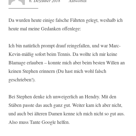
6. Dezember 2018
10:41
Antworten
Da wurden heute einige falsche Fährten gelegt, weshalb ich
heute mal meine Gedanken offenlege:
Ich bin natürlich prompt drauf reingefallen, und war Marc-
Kevin-mäßig sofort beim Tennis. Da wollte ich mir keine
Blamage erlauben – konnte mich aber beim besten Willen an
keinen Stephen erinnern (Du hast mich wohl falsch
geschrieben!).
Bei Stephen denke ich unweigerlich an Hendry. Mit den
Stäben passte das auch ganz gut. Weiter kam ich aber nicht,
und auch bei älteren Damen kenne ich mich nicht so gut aus.
Also muss Tante Google helfen.