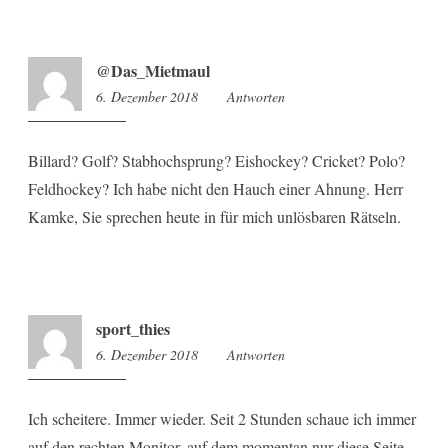
@Das_Mietmaul
6. Dezember 2018
10:17
Antworten
Billard? Golf? Stabhochsprung? Eishockey? Cricket? Polo?
Feldhockey? Ich habe nicht den Hauch einer Ahnung. Herr
Kamke, Sie sprechen heute in für mich unlösbaren Rätseln.
sport_thies
6. Dezember 2018
10:30
Antworten
Ich scheitere. Immer wieder. Seit 2 Stunden schaue ich immer
auf den rechten Monitor, auf dem momentan nur diese Seite